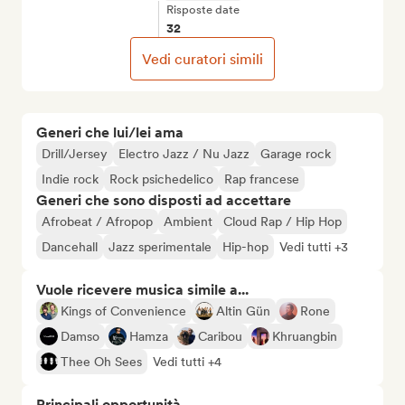
Risposte date
32
Vedi curatori simili
Generi che lui/lei ama
Drill/Jersey
Electro Jazz / Nu Jazz
Garage rock
Indie rock
Rock psichedelico
Rap francese
Generi che sono disposti ad accettare
Afrobeat / Afropop
Ambient
Cloud Rap / Hip Hop
Dancehall
Jazz sperimentale
Hip-hop
Vedi tutti +3
Vuole ricevere musica simile a...
Kings of Convenience
Altin Gün
Rone
Damso
Hamza
Caribou
Khruangbin
Thee Oh Sees
Vedi tutti +4
Principali opportunità