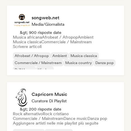
songweb.net
Media/Giornalista
&gt; 900 risposte date
Musica africana
Afrobeat / Afropop
Ambient
Musica classica
Commerciale / Mainstream
Scrivere articoli
Afrobeat / Afropop
Ambient
Musica classica
Commerciale / Mainstream
Musica country
Danza pop
Drill/Jersey
Hip-hop
Capricorn Music
Curatore Di Playlist
&gt; 200 risposte date
Rock alternativo
Rock cristiano
Commerciale / Mainstream
Dance music
Danza pop
Aggiungere artisti nelle mie playlist più seguite