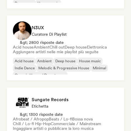
Dream pop
House music
N3UX
Curatore Di Playlist
&gt; 2800 risposte date
Acid house
Ambient
Chill out
Deep house
Elettronica
Aggiungere artisti nelle mie playlist più seguite
Acid house
Ambient
Deep house
House music
Indie Dance
Melodic & Progressive House
Minimal
Organic House / Downtempo
Sungate Records
Etichetta
&gt; 1300 risposte date
Afrobeat / Afropop
Beats / Lo-fi
Bossa nova
Chill / Lo-fi Hip-Hop
Commerciale / Mainstream
Ingaggiare artisti o pubblicare la loro musica