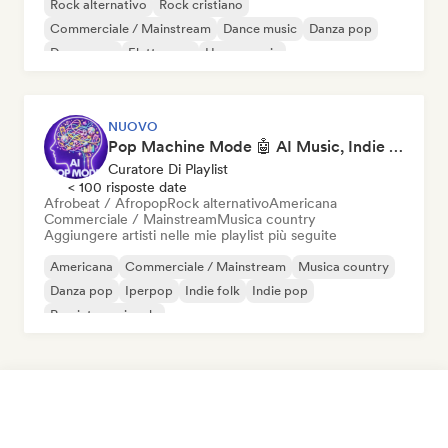
Rock alternativo
Rock cristiano
Commerciale / Mainstream
Dance music
Danza pop
Dream pop
Elettropop
House music
NUOVO
Pop Machine Mode 🤖 AI Music, Indie Pop & Dream Pop
Curatore Di Playlist
< 100 risposte date
Afrobeat / Afropop
Rock alternativo
Americana
Commerciale / Mainstream
Musica country
Aggiungere artisti nelle mie playlist più seguite
Americana
Commerciale / Mainstream
Musica country
Danza pop
Iperpop
Indie folk
Indie pop
Pop internazionale