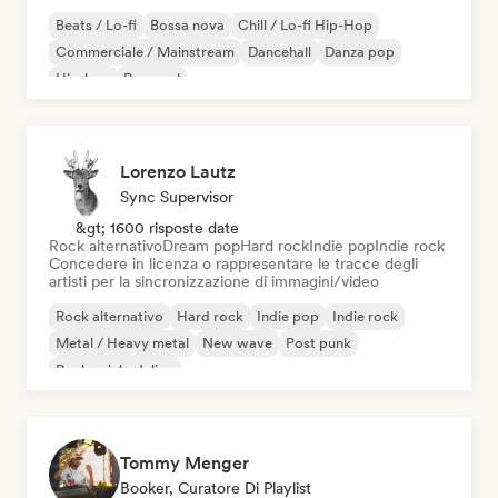
Beats / Lo-fi
Bossa nova
Chill / Lo-fi Hip-Hop
Commerciale / Mainstream
Dancehall
Danza pop
Hip-hop
Pop soul
Lorenzo Lautz
Sync Supervisor
&gt; 1600 risposte date
Rock alternativo
Dream pop
Hard rock
Indie pop
Indie rock
Concedere in licenza o rappresentare le tracce degli
artisti per la sincronizzazione di immagini/video
Rock alternativo
Hard rock
Indie pop
Indie rock
Metal / Heavy metal
New wave
Post punk
Rock psichedelico
Tommy Menger
Booker, Curatore Di Playlist