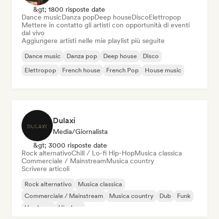
&gt; 1800 risposte date
Dance music
Danza pop
Deep house
Disco
Elettropop
Mettere in contatto gli artisti con opportunità di eventi
dal vivo
Aggiungere artisti nelle mie playlist più seguite
Dance music
Danza pop
Deep house
Disco
Elettropop
French house
French Pop
House music
Dulaxi
Media/Giornalista
&gt; 3000 risposte date
Rock alternativo
Chill / Lo-fi Hip-Hop
Musica classica
Commerciale / Mainstream
Musica country
Scrivere articoli
Rock alternativo
Musica classica
Commerciale / Mainstream
Musica country
Dub
Funk
Hardcore
Hip-hop