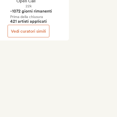
Open Call
22k
-1072 giorni rimanenti
Prima della chiusura
421 artisti applicati
Vedi curatori simili