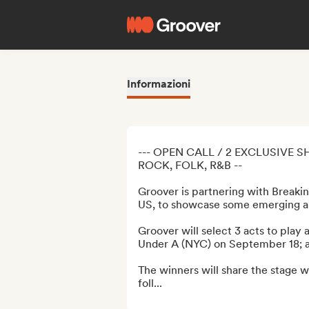
Informazioni
--- OPEN CALL / 2 EXCLUSIVE S
ROCK, FOLK, R&B --

Groover is partnering with Breaki
US, to showcase some emerging ar
Groover will select 3 acts to play 
Under A (NYC) on September 18; a
The winners will share the stage wi
foll...