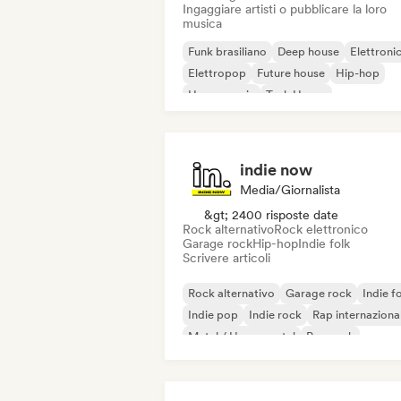
Ingaggiare artisti o pubblicare la loro
musica
Funk brasiliano
Deep house
Elettroni
Elettropop
Future house
Hip-hop
House music
Tech House
indie now
Media/Giornalista
&gt; 2400 risposte date
Rock alternativo
Rock elettronico
Garage rock
Hip-hop
Indie folk
Scrivere articoli
Rock alternativo
Garage rock
Indie f
Indie pop
Indie rock
Rap internaziona
Metal / Heavy metal
Pop rock