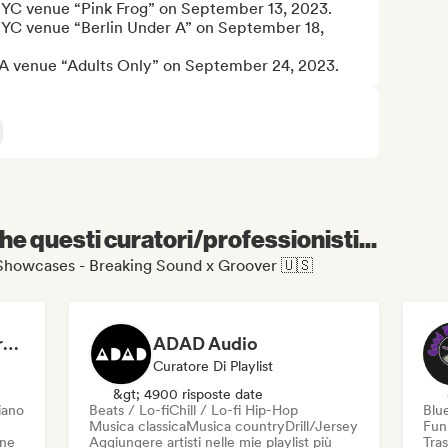
e NYC venue “Pink Frog” on September 13, 2023.

e NYC venue “Berlin Under A” on September 18, 
he LA venue “Adults Only” on September 24, 2023.
e questi curatori/professionisti...
US Showcases - Breaking Sound x Groover 🇺🇸
Dreamers Island Entertainment
ADAD Audio
Curatore Di Playlist
&gt; 4900 risposte date
iano
Beats / Lo-fi
Chill / Lo-fi Hip-Hop
Blu
Musica classica
Musica country
Drill/Jersey
Fun
one
Aggiungere artisti nelle mie playlist più
Tras