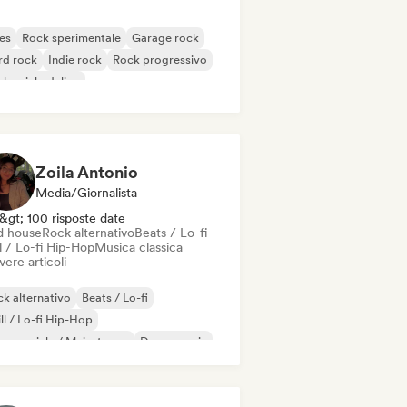
es
Rock sperimentale
Garage rock
rd rock
Indie rock
Rock progressivo
k psichedelico
k & Roll / Rock classico
Zoila Antonio
Media/Giornalista
&gt; 100 risposte date
d house
Rock alternativo
Beats / Lo-fi
l / Lo-fi Hip-Hop
Musica classica
vere articoli
k alternativo
Beats / Lo-fi
ll / Lo-fi Hip-Hop
mmerciale / Mainstream
Dance music
sco
Dream pop
House music