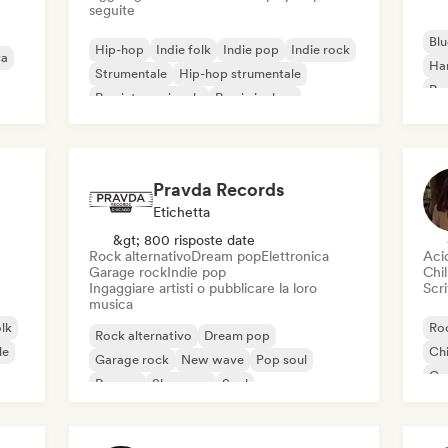
seguite
Blu
Hip-hop
Indie folk
Indie pop
Indie rock
ca
Ha
Strumentale
Hip-hop strumentale
Roc
Rap internazionale
Rap in inglese
Roc
Pravda Records
Etichetta
&gt; 800 risposte date
Rock alternativo
Dream pop
Elettronica
Aci
Garage rock
Indie pop
Chil
Ingaggiare artisti o pubblicare la loro
Scri
musica
olk
Roc
Rock alternativo
Dream pop
le
Chi
Garage rock
New wave
Pop soul
Co
Reggae
Shoegaze
Soul
Di