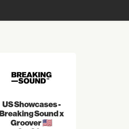
US Showcases -
Breaking Sound x
Groover 🇺🇸