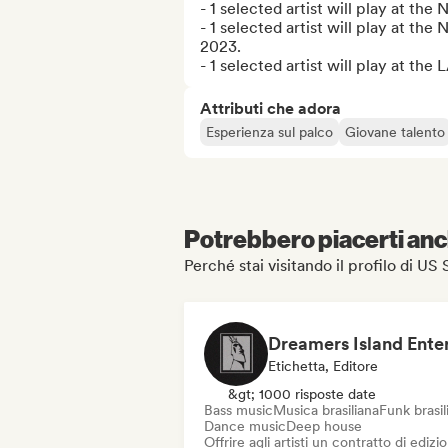
- 1 selected artist will play at th
- 1 selected artist will play at th
2023.

- 1 selected artist will play at t
Attributi che adora
Esperienza sul palco
Giovane talento
Potrebbero piacerti anch
Perché stai visitando il profilo di 
Etichetta, Editore
&gt; 1000 risposte date
Bass music
Musica brasiliana
Funk brasil
Dance music
Deep house
Offrire agli artisti un contratto di edizi