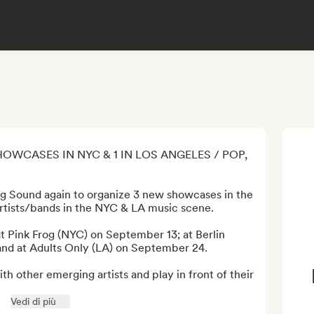
HOWCASES IN NYC & 1 IN LOS ANGELES / POP, 
ng Sound again to organize 3 new showcases in the 
tists/bands in the NYC & LA music scene.

at Pink Frog (NYC) on September 13; at Berlin 
nd at Adults Only (LA) on September 24.

th other emerging artists and play in front of their 
Vedi di più