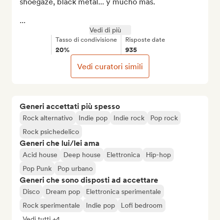
shoegaze, black metal... y mucho más.

...
Vedi di più
Tasso di condivisione
Risposte date
20%
935
Vedi curatori simili
Generi accettati più spesso
Rock alternativo
Indie pop
Indie rock
Pop rock
Rock psichedelico
Generi che lui/lei ama
Acid house
Deep house
Elettronica
Hip-hop
Pop Punk
Pop urbano
Generi che sono disposti ad accettare
Disco
Dream pop
Elettronica sperimentale
Rock sperimentale
Indie pop
Lofi bedroom
Vedi tutti +4