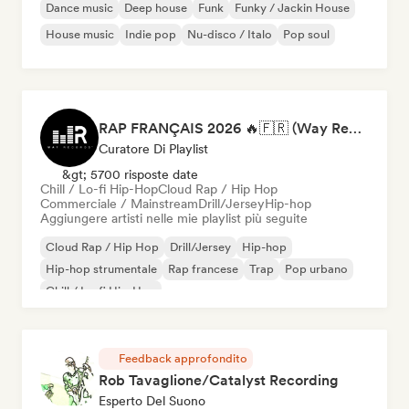
Dance music
Deep house
Funk
Funky / Jackin House
House music
Indie pop
Nu-disco / Italo
Pop soul
RAP FRANÇAIS 2026 🔥🇫🇷 (Way Records)
Curatore Di Playlist
&gt; 5700 risposte date
Chill / Lo-fi Hip-Hop
Cloud Rap / Hip Hop
Commerciale / Mainstream
Drill/Jersey
Hip-hop
Aggiungere artisti nelle mie playlist più seguite
Cloud Rap / Hip Hop
Drill/Jersey
Hip-hop
Hip-hop strumentale
Rap francese
Trap
Pop urbano
Chill / Lo-fi Hip-Hop
Feedback approfondito
Rob Tavaglione/Catalyst Recording
Esperto Del Suono