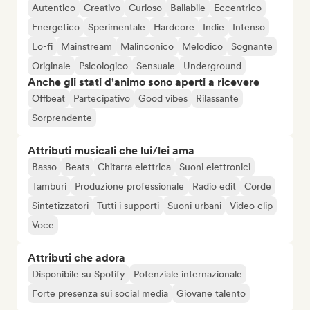
Autentico
Creativo
Curioso
Ballabile
Eccentrico
Energetico
Sperimentale
Hardcore
Indie
Intenso
Lo-fi
Mainstream
Malinconico
Melodico
Sognante
Originale
Psicologico
Sensuale
Underground
Anche gli stati d'animo sono aperti a ricevere
Offbeat
Partecipativo
Good vibes
Rilassante
Sorprendente
Attributi musicali che lui/lei ama
Basso
Beats
Chitarra elettrica
Suoni elettronici
Tamburi
Produzione professionale
Radio edit
Corde
Sintetizzatori
Tutti i supporti
Suoni urbani
Video clip
Voce
Attributi che adora
Disponibile su Spotify
Potenziale internazionale
Forte presenza sui social media
Giovane talento