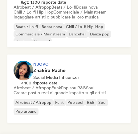
&gt; 1300 risposte date
Afrobeat / Afropop
Beats / Lo-fi
Bossa nova
Chill / Lo-fi Hip-Hop
Commerciale / Mainstream
Ingaggiare artisti o pubblicare la loro musica
Beats / Lo-fi
Bossa nova
Chill / Lo-fi Hip-Hop
Commerciale / Mainstream
Dancehall
Danza pop
Hip-hop
Pop soul
NUOVO
Zhakira Razhé
Social Media Influencer
< 100 risposte date
Afrobeat / Afropop
Funk
Pop soul
R&B
Soul
Creare post o reel di grande impatto sugli artisti
Afrobeat / Afropop
Funk
Pop soul
R&B
Soul
Pop urbano