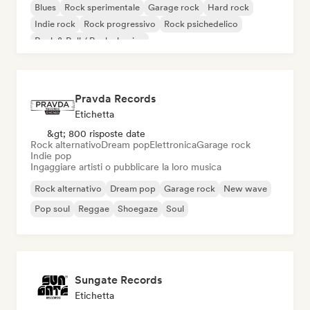
Blues
Rock sperimentale
Garage rock
Hard rock
Indie rock
Rock progressivo
Rock psichedelico
Rock & Roll / Rock classico
Pravda Records
Etichetta
&gt; 800 risposte date
Rock alternativo
Dream pop
Elettronica
Garage rock
Indie pop
Ingaggiare artisti o pubblicare la loro musica
Rock alternativo
Dream pop
Garage rock
New wave
Pop soul
Reggae
Shoegaze
Soul
Sungate Records
Etichetta