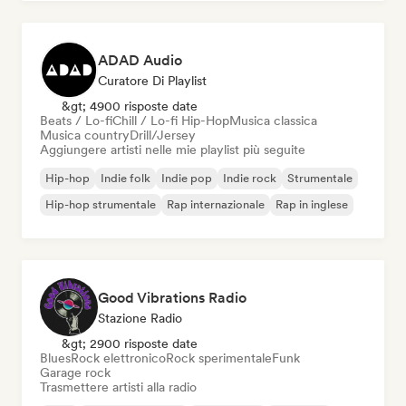
ADAD Audio
Curatore Di Playlist
&gt; 4900 risposte date
Beats / Lo-fi
Chill / Lo-fi Hip-Hop
Musica classica
Musica country
Drill/Jersey
Aggiungere artisti nelle mie playlist più seguite
Hip-hop
Indie folk
Indie pop
Indie rock
Strumentale
Hip-hop strumentale
Rap internazionale
Rap in inglese
Good Vibrations Radio
Stazione Radio
&gt; 2900 risposte date
Blues
Rock elettronico
Rock sperimentale
Funk
Garage rock
Trasmettere artisti alla radio