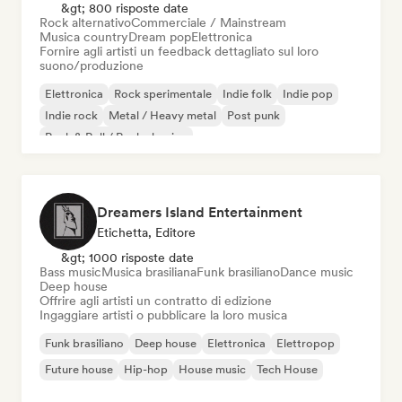
&gt; 800 risposte date
Rock alternativo
Commerciale / Mainstream
Musica country
Dream pop
Elettronica
Fornire agli artisti un feedback dettagliato sul loro
suono/produzione
Elettronica
Rock sperimentale
Indie folk
Indie pop
Indie rock
Metal / Heavy metal
Post punk
Rock & Roll / Rock classico
Dreamers Island Entertainment
Etichetta, Editore
&gt; 1000 risposte date
Bass music
Musica brasiliana
Funk brasiliano
Dance music
Deep house
Offrire agli artisti un contratto di edizione
Ingaggiare artisti o pubblicare la loro musica
Funk brasiliano
Deep house
Elettronica
Elettropop
Future house
Hip-hop
House music
Tech House