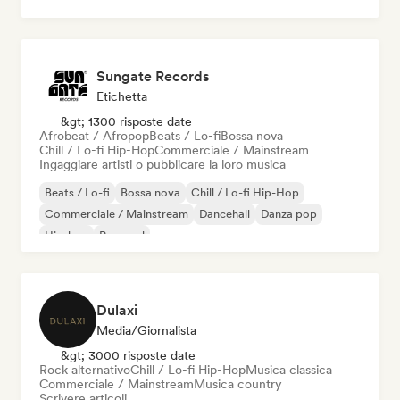
Dream pop
House music
Sungate Records
Etichetta
&gt; 1300 risposte date
Afrobeat / Afropop
Beats / Lo-fi
Bossa nova
Chill / Lo-fi Hip-Hop
Commerciale / Mainstream
Ingaggiare artisti o pubblicare la loro musica
Beats / Lo-fi
Bossa nova
Chill / Lo-fi Hip-Hop
Commerciale / Mainstream
Dancehall
Danza pop
Hip-hop
Pop soul
Dulaxi
Media/Giornalista
&gt; 3000 risposte date
Rock alternativo
Chill / Lo-fi Hip-Hop
Musica classica
Commerciale / Mainstream
Musica country
Scrivere articoli