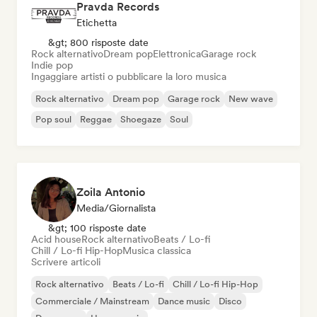
Pravda Records
Etichetta
&gt; 800 risposte date
Rock alternativo
Dream pop
Elettronica
Garage rock
Indie pop
Ingaggiare artisti o pubblicare la loro musica
Rock alternativo
Dream pop
Garage rock
New wave
Pop soul
Reggae
Shoegaze
Soul
Zoila Antonio
Media/Giornalista
&gt; 100 risposte date
Acid house
Rock alternativo
Beats / Lo-fi
Chill / Lo-fi Hip-Hop
Musica classica
Scrivere articoli
Rock alternativo
Beats / Lo-fi
Chill / Lo-fi Hip-Hop
Commerciale / Mainstream
Dance music
Disco