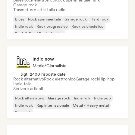
Blues
Rock elettronico
Rock sperimentale
Funk
Garage rock
Trasmettere artisti alla radio
Blues
Rock sperimentale
Garage rock
Hard rock
Indie rock
Rock progressivo
Rock psichedelico
Rock & Roll / Rock classico
indie now
Media/Giornalista
&gt; 2400 risposte date
Rock alternativo
Rock elettronico
Garage rock
Hip-hop
Indie folk
Scrivere articoli
Rock alternativo
Garage rock
Indie folk
Indie pop
Indie rock
Rap internazionale
Metal / Heavy metal
Pop rock