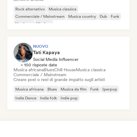
Rock alternativo
Musica classica
Commerciale / Mainstream
Musica country
Dub
Funk
Hardcore
Hip-hop
NUOVO
Tati Kapaya
Social Media Influencer
< 100 risposte date
Musica africana
Blues
Chill House
Musica classica
Commerciale / Mainstream
Creare post o reel di grande impatto sugli artisti
Musica africana
Blues
Musica da film
Funk
Iperpop
Indie Dance
Indie folk
Indie pop