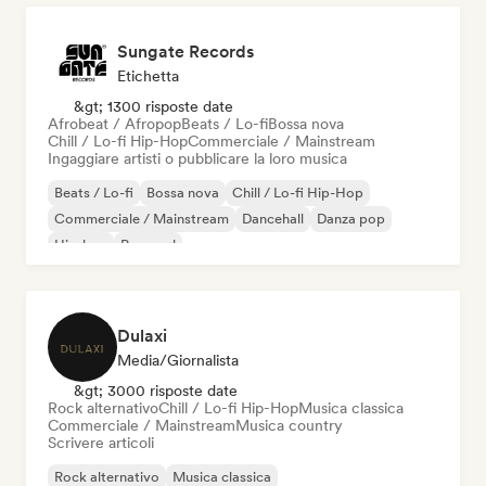
Sungate Records
Etichetta
&gt; 1300 risposte date
Afrobeat / Afropop
Beats / Lo-fi
Bossa nova
Chill / Lo-fi Hip-Hop
Commerciale / Mainstream
Ingaggiare artisti o pubblicare la loro musica
Beats / Lo-fi
Bossa nova
Chill / Lo-fi Hip-Hop
Commerciale / Mainstream
Dancehall
Danza pop
Hip-hop
Pop soul
Dulaxi
Media/Giornalista
&gt; 3000 risposte date
Rock alternativo
Chill / Lo-fi Hip-Hop
Musica classica
Commerciale / Mainstream
Musica country
Scrivere articoli
Rock alternativo
Musica classica