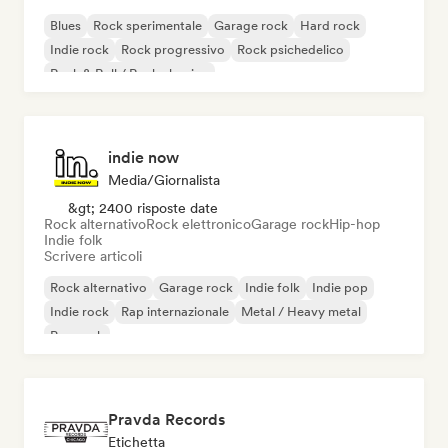
Blues
Rock sperimentale
Garage rock
Hard rock
Indie rock
Rock progressivo
Rock psichedelico
Rock & Roll / Rock classico
indie now
Media/Giornalista
&gt; 2400 risposte date
Rock alternativo
Rock elettronico
Garage rock
Hip-hop
Indie folk
Scrivere articoli
Rock alternativo
Garage rock
Indie folk
Indie pop
Indie rock
Rap internazionale
Metal / Heavy metal
Pop rock
Pravda Records
Etichetta