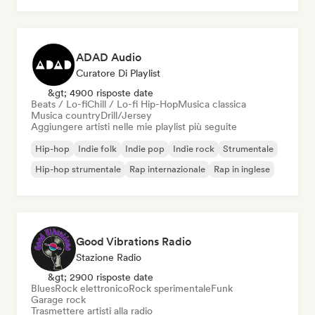
ADAD Audio
Curatore Di Playlist
&gt; 4900 risposte date
Beats / Lo-fi
Chill / Lo-fi Hip-Hop
Musica classica
Musica country
Drill/Jersey
Aggiungere artisti nelle mie playlist più seguite
Hip-hop
Indie folk
Indie pop
Indie rock
Strumentale
Hip-hop strumentale
Rap internazionale
Rap in inglese
Good Vibrations Radio
Stazione Radio
&gt; 2900 risposte date
Blues
Rock elettronico
Rock sperimentale
Funk
Garage rock
Trasmettere artisti alla radio