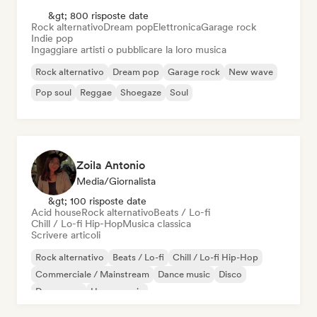
&gt; 800 risposte date
Rock alternativo
Dream pop
Elettronica
Garage rock
Indie pop
Ingaggiare artisti o pubblicare la loro musica
Rock alternativo
Dream pop
Garage rock
New wave
Pop soul
Reggae
Shoegaze
Soul
Zoila Antonio
Media/Giornalista
&gt; 100 risposte date
Acid house
Rock alternativo
Beats / Lo-fi
Chill / Lo-fi Hip-Hop
Musica classica
Scrivere articoli
Rock alternativo
Beats / Lo-fi
Chill / Lo-fi Hip-Hop
Commerciale / Mainstream
Dance music
Disco
Dream pop
House music