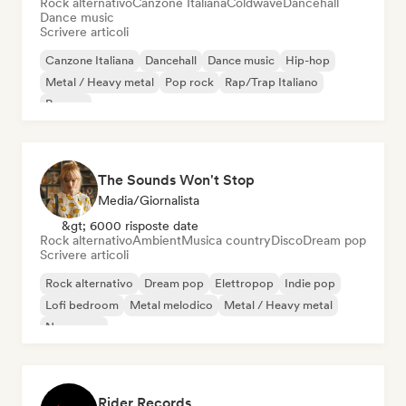
Rock alternativo
Canzone Italiana
Coldwave
Dancehall
Dance music
Scrivere articoli
Canzone Italiana
Dancehall
Dance music
Hip-hop
Metal / Heavy metal
Pop rock
Rap/Trap Italiano
Reggae
The Sounds Won't Stop
Media/Giornalista
&gt; 6000 risposte date
Rock alternativo
Ambient
Musica country
Disco
Dream pop
Scrivere articoli
Rock alternativo
Dream pop
Elettropop
Indie pop
Lofi bedroom
Metal melodico
Metal / Heavy metal
New wave
Rider Records