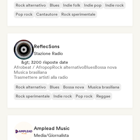
Rock alternativo
Blues
Indie folk
Indie pop
Indie rock
Pop rock
Cantautore
Rock sperimentale
ReflecSons
Stazione Radio
&gt; 3200 risposte date
Afrobeat / Afropop
Rock alternativo
Blues
Bossa nova
Musica brasiliana
Trasmettere artisti alla radio
Rock alternativo
Blues
Bossa nova
Musica brasiliana
Rock sperimentale
Indie rock
Pop rock
Reggae
Amplead Music
Media/Giornalista