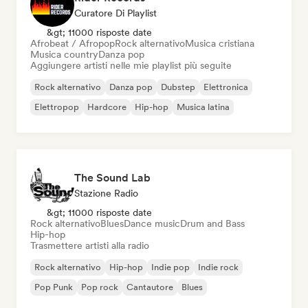
Curatore Di Playlist
&gt; 11000 risposte date
Afrobeat / Afropop
Rock alternativo
Musica cristiana
Musica country
Danza pop
Aggiungere artisti nelle mie playlist più seguite
Rock alternativo
Danza pop
Dubstep
Elettronica
Elettropop
Hardcore
Hip-hop
Musica latina
The Sound Lab
Stazione Radio
&gt; 11000 risposte date
Rock alternativo
Blues
Dance music
Drum and Bass
Hip-hop
Trasmettere artisti alla radio
Rock alternativo
Hip-hop
Indie pop
Indie rock
Pop Punk
Pop rock
Cantautore
Blues