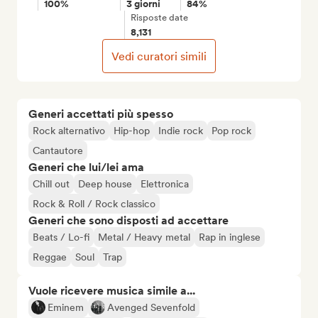
100%
3 giorni
84%
Risposte date
8,131
Vedi curatori simili
Generi accettati più spesso
Rock alternativo
Hip-hop
Indie rock
Pop rock
Cantautore
Generi che lui/lei ama
Chill out
Deep house
Elettronica
Rock & Roll / Rock classico
Generi che sono disposti ad accettare
Beats / Lo-fi
Metal / Heavy metal
Rap in inglese
Reggae
Soul
Trap
Vuole ricevere musica simile a...
Eminem
Avenged Sevenfold