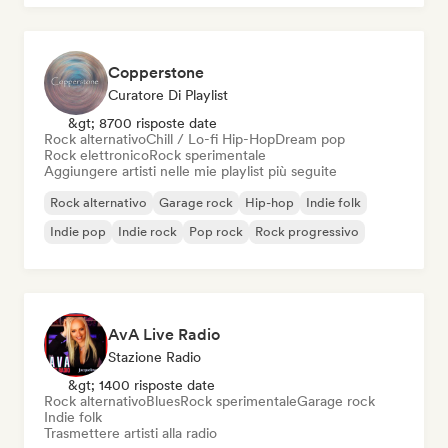
Copperstone
Curatore Di Playlist
&gt; 8700 risposte date
Rock alternativo
Chill / Lo-fi Hip-Hop
Dream pop
Rock elettronico
Rock sperimentale
Aggiungere artisti nelle mie playlist più seguite
Rock alternativo
Garage rock
Hip-hop
Indie folk
Indie pop
Indie rock
Pop rock
Rock progressivo
AvA Live Radio
Stazione Radio
&gt; 1400 risposte date
Rock alternativo
Blues
Rock sperimentale
Garage rock
Indie folk
Trasmettere artisti alla radio