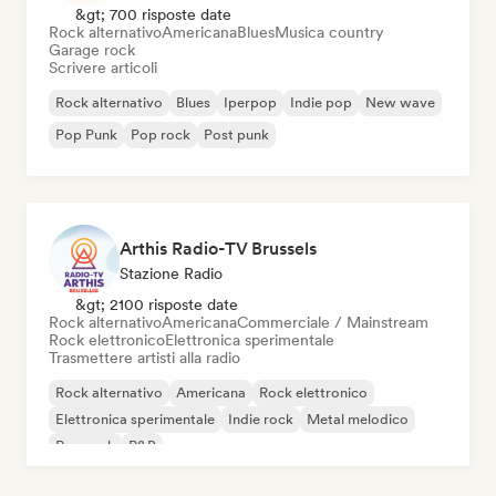
&gt; 700 risposte date
Rock alternativo
Americana
Blues
Musica country
Garage rock
Scrivere articoli
Rock alternativo
Blues
Iperpop
Indie pop
New wave
Pop Punk
Pop rock
Post punk
Arthis Radio-TV Brussels
Stazione Radio
&gt; 2100 risposte date
Rock alternativo
Americana
Commerciale / Mainstream
Rock elettronico
Elettronica sperimentale
Trasmettere artisti alla radio
Rock alternativo
Americana
Rock elettronico
Elettronica sperimentale
Indie rock
Metal melodico
Pop rock
R&B