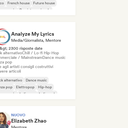
sco
French house
Future house
use music
Pop internazionale
Analyze My Lyrics
Media/Giornalista, Mentore
&gt; 2300 risposte date
k alternativo
Chill / Lo-fi Hip-Hop
merciale / Mainstream
Dance music
za pop
 agli artisti consigli costruttivi
vere articoli
k alternativo
Dance music
nza pop
Elettropop
Hip-hop
use music
Indie pop
Indie rock
NUOVO
Elizabeth Zhao
Mentore