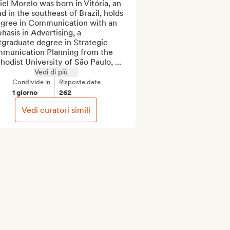
el Morelo was born in Vitória, an 
nd in the southeast of Brazil, holds 
egree in Communication with an 
asis in Advertising, a 
graduate degree in Strategic 
munication Planning from the 
odist University of São Paulo, ...
Vedi di più
Condivide in
Risposte date
1 giorno
262
Vedi curatori simili