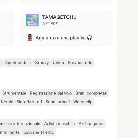
TAMAGETCHU
AFTERS
Aggiunto a una playlist
o
Sperimentale
Groovy
Unico
Provocatorio
Strumentale
Registrazione dal vivo
Brani completati
Remix
Sintetizzatori
Suoni urbani
Video clip
nziale internazionale
Artista maschile
Artista queer
 imminente
Giovane talento