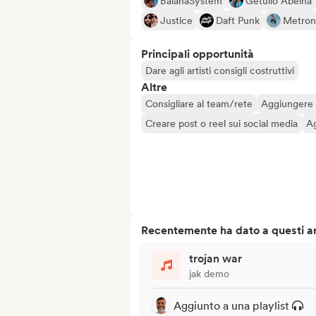
BaianaSystem
Getúlio Abelha
Justice
Daft Punk
Metro
Principali opportunità
Dare agli artisti consigli costruttivi
Altre
Consigliare al team/rete
Aggiungere a
Creare post o reel sui social media
Ag
Recentemente ha dato a questi art
trojan war
jak demo
Aggiunto a una playlist