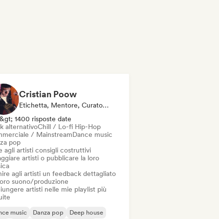
Cristian Poow
Etichetta, Mentore, Curatore Di Playlist, Esperto Del Suono
&gt; 1400 risposte date
k alternativo
Chill / Lo-fi Hip-Hop
merciale / Mainstream
Dance music
za pop
 agli artisti consigli costruttivi
ggiare artisti o pubblicare la loro
ica
ire agli artisti un feedback dettagliato
 loro suono/produzione
ungere artisti nelle mie playlist più
uite
nce music
Danza pop
Deep house