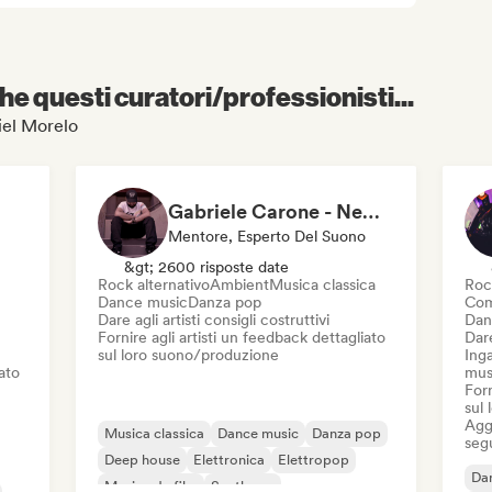
e questi curatori/professionisti...
niel Morelo
Gabriele Carone - NewAir Studio
Mentore, Esperto Del Suono
&gt; 2600 risposte date
Rock alternativo
Ambient
Musica classica
Roc
Dance music
Danza pop
Com
Dare agli artisti consigli costruttivi
Dan
Fornire agli artisti un feedback dettagliato
Dare
sul loro suono/produzione
Inga
iato
mus
Forn
sul
Aggi
Musica classica
Dance music
Danza pop
seg
Deep house
Elettronica
Elettropop
Da
Musica da film
Synthpop