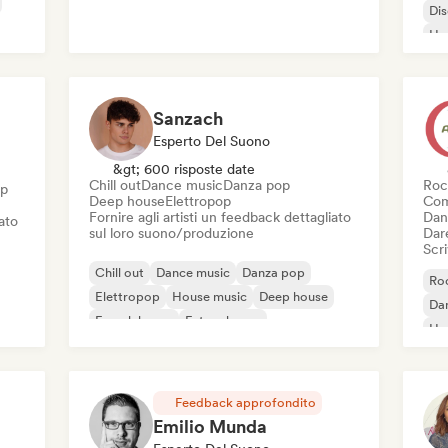
Di
Ho
Sanzach
Esperto Del Suono
&gt; 600 risposte date
Chill out
Dance music
Danza pop
Roc
op
Deep house
Elettropop
Com
Fornire agli artisti un feedback dettagliato
Dan
iato
sul loro suono/produzione
Dare
Scri
Chill out
Dance music
Danza pop
Roc
Elettropop
House music
Deep house
Da
French house
Future house
Ho
Feedback approfondito
Emilio Munda