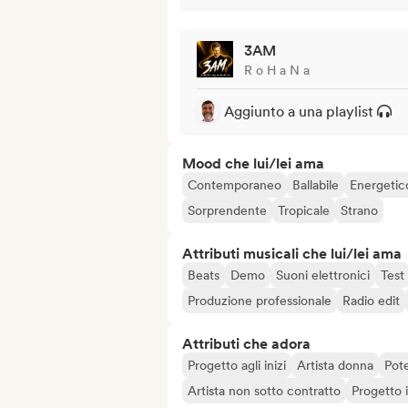
3AM
R o H a N a
Aggiunto a una playlist
Mood che lui/lei ama
Contemporaneo
Ballabile
Energetic
Sorprendente
Tropicale
Strano
Attributi musicali che lui/lei ama
Beats
Demo
Suoni elettronici
Test
Produzione professionale
Radio edit
Attributi che adora
Progetto agli inizi
Artista donna
Pote
Artista non sotto contratto
Progetto