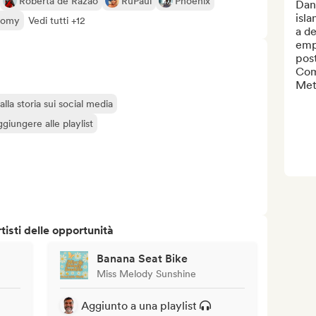
Roberta de Razão
RuPaul
Phoenix
Dani
isla
nomy
Vedi tutti +12
a d
emph
post
Com
Meth
lla storia sui social media
giungere alle playlist
isti delle opportunità
Banana Seat Bike
Miss Melody Sunshine
Aggiunto a una playlist