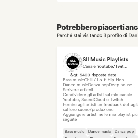
Potrebbero piacerti anch
Perché stai visitando il profilo di Da
Sll Music Playlists
Canale Youtube/Twitch, Media/Giornalista, Curatore Di Playlist, Esperto Del Suono
&gt; 5400 risposte date
Bass music
Chill / Lo-fi Hip-Hop
Dance music
Danza pop
Deep house
Scrivere articoli
Condividere gli artisti sul mio canale
YouTube, SoundCloud o Twitch
Fornire agli artisti un feedback dettagl
sul loro suono/produzione
Aggiungere artisti nelle mie playlist più
seguite
Bass music
Dance music
Danza pop