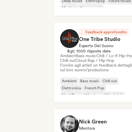
Deep house
Elettropop
Future house
Hip-hop
House music
Feedback approfondito
One Tribe Studio
Esperto Del Suono
&gt; 1000 risposte date
Ambient
Bass music
Chill / Lo-fi Hip-H
Chill out
Cloud Rap / Hip Hop
Fornire agli artisti un feedback dettagl
sul loro suono/produzione
Ambient
Bass music
Chill out
Elettronica
French Pop
Hard Dance / Hardcore / Hardstyle
Hip-hop
Indie pop
Nick Green
Mentore