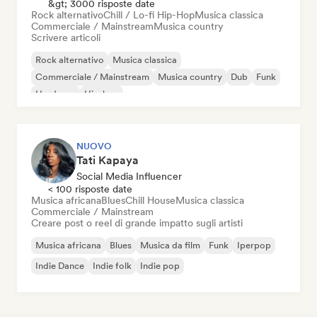
&gt; 3000 risposte date
Rock alternativo
Chill / Lo-fi Hip-Hop
Musica classica
Commerciale / Mainstream
Musica country
Scrivere articoli
Rock alternativo
Musica classica
Commerciale / Mainstream
Musica country
Dub
Funk
Hardcore
Hip-hop
NUOVO
Tati Kapaya
Social Media Influencer
< 100 risposte date
Musica africana
Blues
Chill House
Musica classica
Commerciale / Mainstream
Creare post o reel di grande impatto sugli artisti
Musica africana
Blues
Musica da film
Funk
Iperpop
Indie Dance
Indie folk
Indie pop