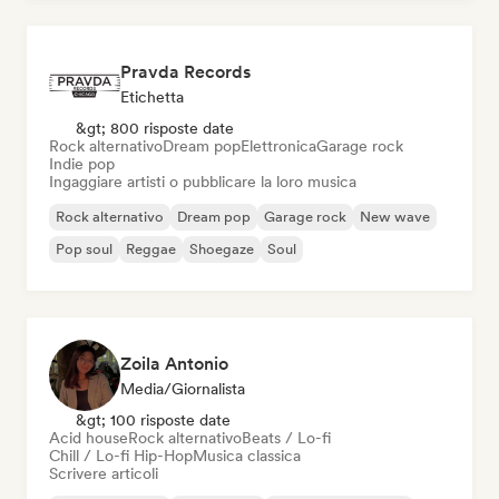
Pravda Records
Etichetta
&gt; 800 risposte date
Rock alternativo
Dream pop
Elettronica
Garage rock
Indie pop
Ingaggiare artisti o pubblicare la loro musica
Rock alternativo
Dream pop
Garage rock
New wave
Pop soul
Reggae
Shoegaze
Soul
Zoila Antonio
Media/Giornalista
&gt; 100 risposte date
Acid house
Rock alternativo
Beats / Lo-fi
Chill / Lo-fi Hip-Hop
Musica classica
Scrivere articoli