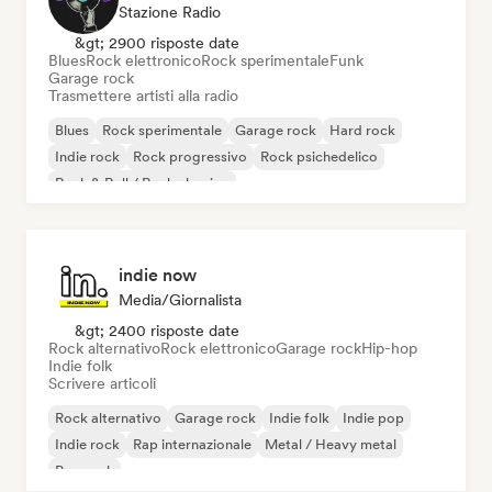
Stazione Radio
&gt; 2900 risposte date
Blues
Rock elettronico
Rock sperimentale
Funk
Garage rock
Trasmettere artisti alla radio
Blues
Rock sperimentale
Garage rock
Hard rock
Indie rock
Rock progressivo
Rock psichedelico
Rock & Roll / Rock classico
indie now
Media/Giornalista
&gt; 2400 risposte date
Rock alternativo
Rock elettronico
Garage rock
Hip-hop
Indie folk
Scrivere articoli
Rock alternativo
Garage rock
Indie folk
Indie pop
Indie rock
Rap internazionale
Metal / Heavy metal
Pop rock