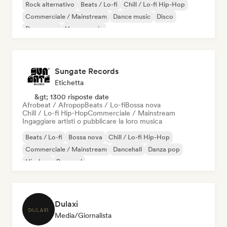
Rock alternativo
Beats / Lo-fi
Chill / Lo-fi Hip-Hop
Commerciale / Mainstream
Dance music
Disco
Dream pop
House music
Sungate Records
Etichetta
&gt; 1300 risposte date
Afrobeat / Afropop
Beats / Lo-fi
Bossa nova
Chill / Lo-fi Hip-Hop
Commerciale / Mainstream
Ingaggiare artisti o pubblicare la loro musica
Beats / Lo-fi
Bossa nova
Chill / Lo-fi Hip-Hop
Commerciale / Mainstream
Dancehall
Danza pop
Hip-hop
Pop soul
Dulaxi
Media/Giornalista