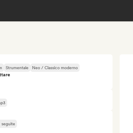
lm
Strumentale
Neo / Classico moderno
ttare
mp3
ù seguite