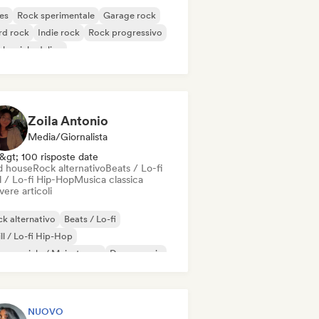
es
Rock sperimentale
Garage rock
rd rock
Indie rock
Rock progressivo
k psichedelico
k & Roll / Rock classico
Zoila Antonio
Media/Giornalista
&gt; 100 risposte date
d house
Rock alternativo
Beats / Lo-fi
l / Lo-fi Hip-Hop
Musica classica
vere articoli
k alternativo
Beats / Lo-fi
ll / Lo-fi Hip-Hop
mmerciale / Mainstream
Dance music
sco
Dream pop
House music
NUOVO