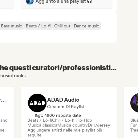
Aggiunto a una playlist
Bass music
Beats / Lo-fi
Chill out
Dance music
e questi curatori/professionisti...
omusictracks
Dreamers Island Entertainment
ADAD Audio
Curatore Di Playlist
&gt; 4900 risposte date
iano
Beats / Lo-fi
Chill / Lo-fi Hip-Hop
Blu
Musica classica
Musica country
Drill/Jersey
Fun
one
Aggiungere artisti nelle mie playlist più
Tras
seguite