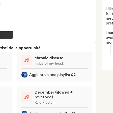
i li
for 
medi
pref
i ca
ove
more
isti delle opportunità
chronic disease
inside of my head.
Aggiunto a una playlist
December (slowed +
reverbed)
Kyle Preston