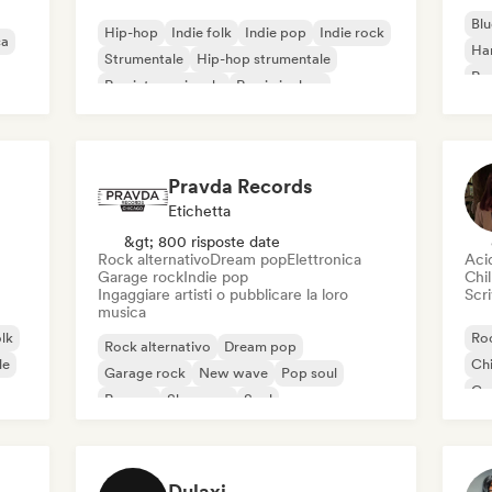
Blu
Hip-hop
Indie folk
Indie pop
Indie rock
ca
Ha
Strumentale
Hip-hop strumentale
Roc
Rap internazionale
Rap in inglese
Roc
Pravda Records
Etichetta
&gt; 800 risposte date
Rock alternativo
Dream pop
Elettronica
Aci
Garage rock
Indie pop
Chil
Ingaggiare artisti o pubblicare la loro
Scri
musica
olk
Roc
Rock alternativo
Dream pop
le
Chi
Garage rock
New wave
Pop soul
Co
Reggae
Shoegaze
Soul
Di
Dulaxi