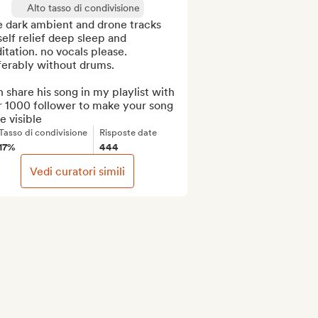
Alto tasso di condivisione
ke dark ambient and drone tracks 
self relief deep sleep and 
tation. no vocals please. 
erably without drums.

n share his song in my playlist with 
r 1000 follower to make your song 
 visible
Tasso di condivisione
Risposte date
17%
444
Vedi curatori simili