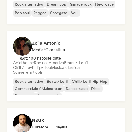
Rock alternativo
Dream pop
Garage rock
New wave
Pop soul
Reggae
Shoegaze
Soul
Zoila Antonio
Media/Giornalista
&gt; 100 risposte date
Acid house
Rock alternativo
Beats / Lo-fi
Chill / Lo-fi Hip-Hop
Musica classica
Scrivere articoli
Rock alternativo
Beats / Lo-fi
Chill / Lo-fi Hip-Hop
Commerciale / Mainstream
Dance music
Disco
Dream pop
House music
N3UX
Curatore Di Playlist