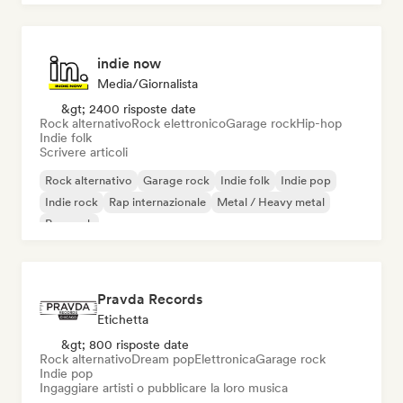
indie now
Media/Giornalista
&gt; 2400 risposte date
Rock alternativo
Rock elettronico
Garage rock
Hip-hop
Indie folk
Scrivere articoli
Rock alternativo
Garage rock
Indie folk
Indie pop
Indie rock
Rap internazionale
Metal / Heavy metal
Pop rock
Pravda Records
Etichetta
&gt; 800 risposte date
Rock alternativo
Dream pop
Elettronica
Garage rock
Indie pop
Ingaggiare artisti o pubblicare la loro musica