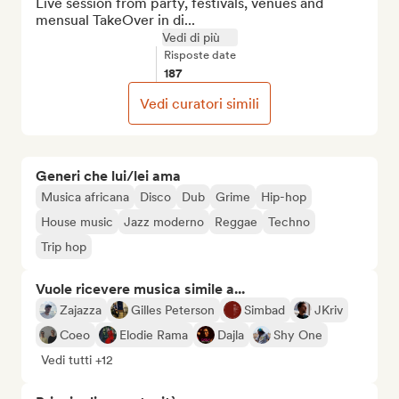
Live session from party, festivals, venues and 
mensual TakeOver in di...
Vedi di più
Risposte date
187
Vedi curatori simili
Generi che lui/lei ama
Musica africana
Disco
Dub
Grime
Hip-hop
House music
Jazz moderno
Reggae
Techno
Trip hop
Vuole ricevere musica simile a...
Zajazza
Gilles Peterson
Simbad
JKriv
Coeo
Elodie Rama
Dajla
Shy One
Vedi tutti +12