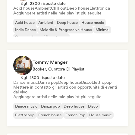
&gt; 2800 risposte date
Acid house
Ambient
Chill out
Deep house
Elettronica
Aggiungere artisti nelle mie playlist più seguite
Acid house
Ambient
Deep house
House music
Indie Dance
Melodic & Progressive House
Minimal
Organic House / Downtempo
Tommy Menger
Booker, Curatore Di Playlist
&gt; 1800 risposte date
Dance music
Danza pop
Deep house
Disco
Elettropop
Mettere in contatto gli artisti con opportunità di eventi
dal vivo
Aggiungere artisti nelle mie playlist più seguite
Dance music
Danza pop
Deep house
Disco
Elettropop
French house
French Pop
House music