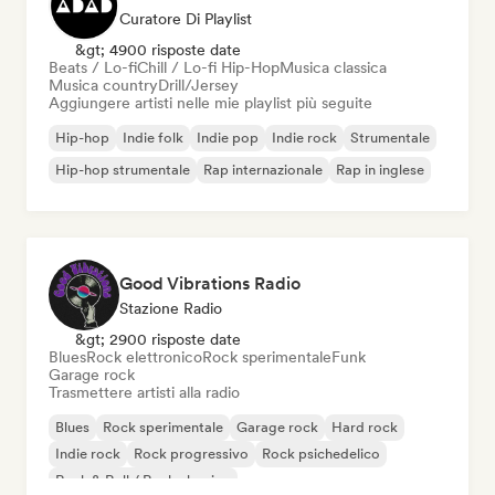
Curatore Di Playlist
&gt; 4900 risposte date
Beats / Lo-fi
Chill / Lo-fi Hip-Hop
Musica classica
Musica country
Drill/Jersey
Aggiungere artisti nelle mie playlist più seguite
Hip-hop
Indie folk
Indie pop
Indie rock
Strumentale
Hip-hop strumentale
Rap internazionale
Rap in inglese
Good Vibrations Radio
Stazione Radio
&gt; 2900 risposte date
Blues
Rock elettronico
Rock sperimentale
Funk
Garage rock
Trasmettere artisti alla radio
Blues
Rock sperimentale
Garage rock
Hard rock
Indie rock
Rock progressivo
Rock psichedelico
Rock & Roll / Rock classico