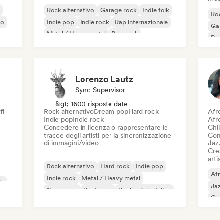
Rock alternativo
Garage rock
Indie folk
Roc
vo
Indie pop
Indie rock
Rap internazionale
Ga
Metal / Heavy metal
Pop rock
Re
Lorenzo Lautz
Sync Supervisor
&gt; 1600 risposte date
fi
Rock alternativo
Dream pop
Hard rock
Afr
Indie pop
Indie rock
Afr
Concedere in licenza o rappresentare le
Chil
tracce degli artisti per la sincronizzazione
Com
di immagini/video
Jaz
Crea
artis
Rock alternativo
Hard rock
Indie pop
Af
Indie rock
Metal / Heavy metal
ic
Ja
New wave
Post punk
Rock psichedelico
Ca