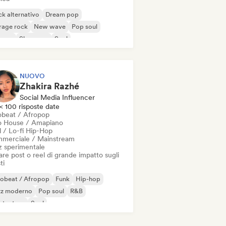
k alternativo
Dream pop
rage rock
New wave
Pop soul
ggae
Shoegaze
Soul
NUOVO
Zhakira Razhé
Social Media Influencer
< 100 risposte date
obeat / Afropop
o House / Amapiano
l / Lo-fi Hip-Hop
merciale / Mainstream
z sperimentale
re post o reel di grande impatto sugli
ti
robeat / Afropop
Funk
Hip-hop
zz moderno
Pop soul
R&B
ntautore
Soul