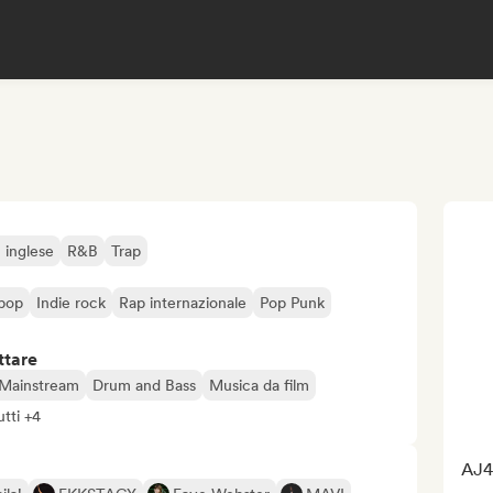
 inglese
R&B
Trap
 pop
Indie rock
Rap internazionale
Pop Punk
ttare
Mainstream
Drum and Bass
Musica da film
utti +4
AJ4