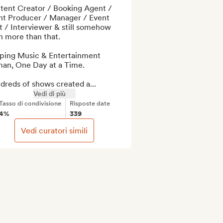
tent Creator / Booking Agent / 
nt Producer / Manager / Event 
 / Interviewer & still somehow 
 more than that.

ping Music & Entertainment 
an, One Day at a Time.

dreds of shows created a...
Vedi di più
Tasso di condivisione
Risposte date
4%
339
Vedi curatori simili