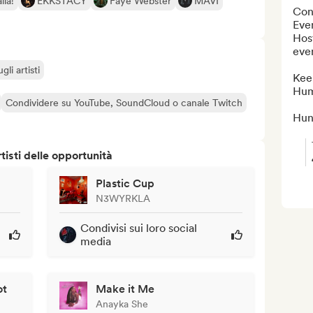
ila!
EKKSTACY
Faye Webster
MAVI
Con
Eve
Host
even
li artisti
Kee
Hum
Condividere su YouTube, SoundCloud o canale Twitch
Hun
isti delle opportunità
Plastic Cup
N3WYRKLA
Condivisi sui loro social
media
ot
Make it Me
Anayka She