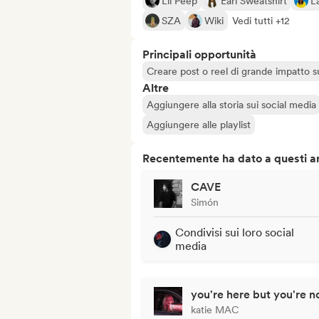
Lil Peep
Earl Sweatshirt
La
SZA
Wiki
Vedi tutti +12
Principali opportunità
Creare post o reel di grande impatto sug
Altre
Aggiungere alla storia sui social media
Aggiungere alle playlist
Recentemente ha dato a questi art
CAVE
Simón
Condivisi sui loro social
media
you're here but you're n
katie MAC