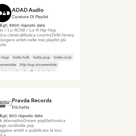
ADAD Audio
Curatore Di Playlist
&gt; 4900 risposte date
s / Lo-fi
Chill / Lo-fi Hip-Hop
ica classica
Musica country
Drill/Jersey
ungere artisti nelle mie playlist più
uite
p-hop
Indie folk
Indie pop
Indie rock
rumentale
Hip-hop strumentale
 internazionale
Rap in inglese
Pravda Records
Etichetta
&gt; 800 risposte date
k alternativo
Dream pop
Elettronica
age rock
Indie pop
ggiare artisti o pubblicare la loro
ica