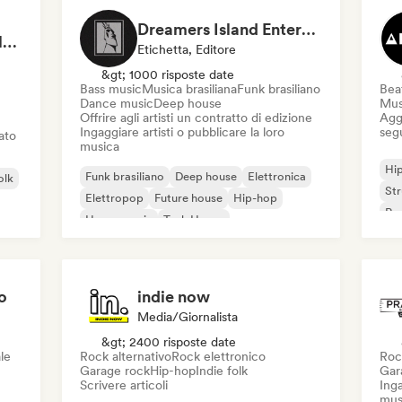
Dreamers Island Entertainment
Rob Tavaglione/Catalyst Recording
Etichetta, Editore
&gt; 1000 risposte date
Bass music
Musica brasiliana
Funk brasiliano
Beat
Dance music
Deep house
Mus
Offrire agli artisti un contratto di edizione
Aggi
Ingaggiare artisti o pubblicare la loro
seg
iato
musica
Hi
Funk brasiliano
Deep house
Elettronica
olk
St
Elettropop
Future house
Hip-hop
Rap
House music
Tech House
o
indie now
Media/Giornalista
&gt; 2400 risposte date
le
Rock alternativo
Rock elettronico
Roc
Garage rock
Hip-hop
Indie folk
Gar
Scrivere articoli
Inga
mus