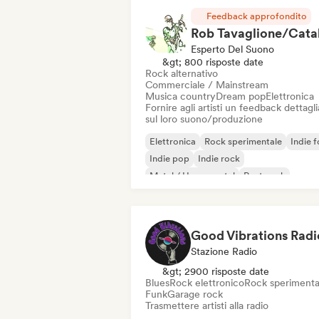
Feedback approfondito
Esperto Del Suono
&gt; 800 risposte date
Rock alternativo
Commerciale / Mainstream
Musica country
Dream pop
Elettronica
Fornire agli artisti un feedback dettagl
sul loro suono/produzione
Elettronica
Rock sperimentale
Indie f
Indie pop
Indie rock
Metal / Heavy metal
Post punk
Rock & Roll / Rock classico
Good Vibrations Radi
Stazione Radio
&gt; 2900 risposte date
Blues
Rock elettronico
Rock sperimenta
Funk
Garage rock
Trasmettere artisti alla radio