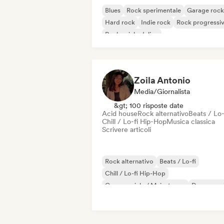
Blues
Rock sperimentale
Garage rock
Hard rock
Indie rock
Rock progressi
Rock psichedelico
Rock & Roll / Rock classico
Zoila Antonio
Media/Giornalista
&gt; 100 risposte date
Acid house
Rock alternativo
Beats / Lo-
Chill / Lo-fi Hip-Hop
Musica classica
Scrivere articoli
Rock alternativo
Beats / Lo-fi
Chill / Lo-fi Hip-Hop
Commerciale / Mainstream
Dance mus
Disco
Dream pop
House music