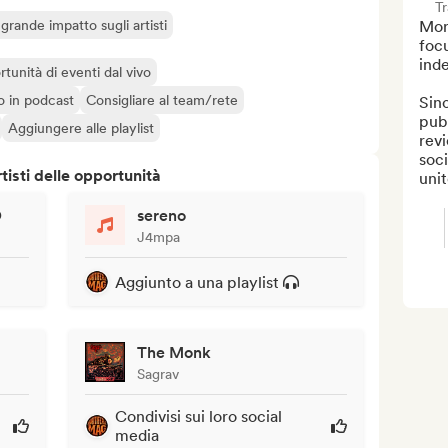
T
grande impatto sugli artisti
Mort
focu
ind
rtunità di eventi dal vivo
o o in podcast
Consigliare al team/rete
Sinc
publ
Aggiungere alle playlist
revi
soci
isti delle opportunità
unit
O
sereno
J4mpa
Aggiunto a una playlist
The Monk
Sagrav
Condivisi sui loro social
media