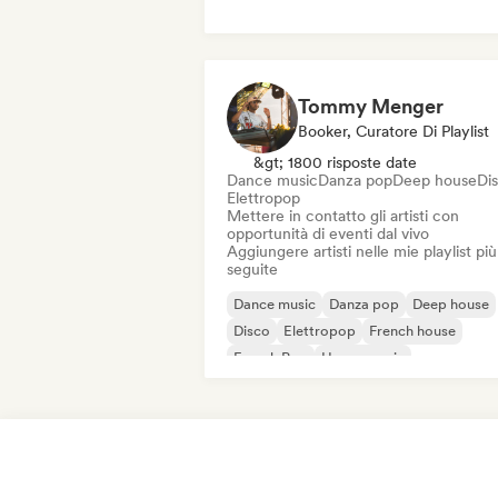
Disco
Dream pop
House music
Tommy Menger
Booker, Curatore Di Playlist
&gt; 1800 risposte date
Dance music
Danza pop
Deep house
Di
Elettropop
Mettere in contatto gli artisti con
opportunità di eventi dal vivo
Aggiungere artisti nelle mie playlist più
seguite
Dance music
Danza pop
Deep house
Disco
Elettropop
French house
French Pop
House music