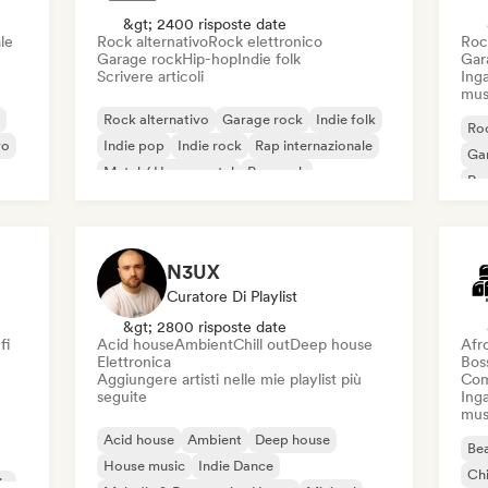
&gt; 2400 risposte date
le
Rock alternativo
Rock elettronico
Roc
Garage rock
Hip-hop
Indie folk
Gar
Scrivere articoli
Inga
mus
Rock alternativo
Garage rock
Indie folk
Roc
vo
Indie pop
Indie rock
Rap internazionale
Ga
Metal / Heavy metal
Pop rock
Re
N3UX
Curatore Di Playlist
&gt; 2800 risposte date
fi
Acid house
Ambient
Chill out
Deep house
Afr
Elettronica
Bos
Aggiungere artisti nelle mie playlist più
Com
seguite
Inga
mus
Acid house
Ambient
Deep house
Bea
House music
Indie Dance
Chi
ic