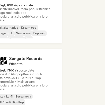
&gt; 800 risposte date
k alternativo
Dream pop
Elettronica
age rock
Indie pop
ggiare artisti o pubblicare la loro
ica
k alternativo
Dream pop
rage rock
New wave
Pop soul
ggae
Shoegaze
Soul
Sungate Records
Etichetta
&gt; 1300 risposte date
obeat / Afropop
Beats / Lo-fi
sa nova
Chill / Lo-fi Hip-Hop
merciale / Mainstream
ggiare artisti o pubblicare la loro
ica
ts / Lo-fi
Bossa nova
ll / Lo-fi Hip-Hop