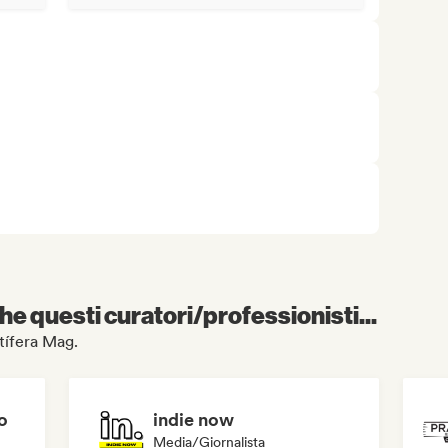
e questi curatori/professionisti...
rtífera Mag.
o
indie now
Media/Giornalista