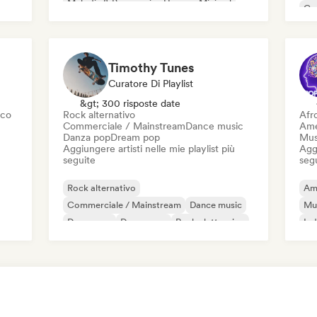
Melodic & Progressive House
Minimal
Co
Organic House / Downtempo
Da
Timothy Tunes
Curatore Di Playlist
&gt; 300 risposte date
sco
Rock alternativo
Afr
Commerciale / Mainstream
Dance music
Ame
Danza pop
Dream pop
Mus
Aggiungere artisti nelle mie playlist più
Aggi
seguite
seg
Rock alternativo
Am
Commerciale / Mainstream
Dance music
Mu
Danza pop
Dream pop
Rock elettronico
Ind
Future house
Garage rock