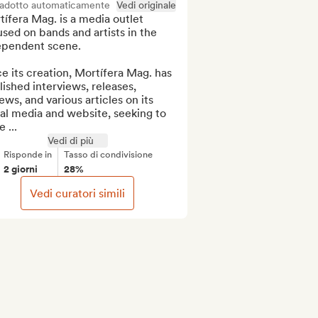
radotto automaticamente
Vedi originale
ífera Mag. is a media outlet 
sed on bands and artists in the 
ependent scene.

e its creation, Mortífera Mag. has 
ished interviews, releases, 
ews, and various articles on its 
al media and website, seeking to 
e ...
Vedi di più
Risponde in
Tasso di condivisione
2 giorni
28%
Vedi curatori simili