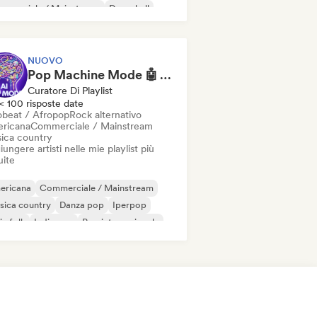
mmerciale / Mainstream
Dancehall
nza pop
Hip-hop
Pop soul
NUOVO
Pop Machine Mode 🤖 AI Music, Indie Pop & Dream Pop
Curatore Di Playlist
< 100 risposte date
obeat / Afropop
Rock alternativo
ricana
Commerciale / Mainstream
ica country
ungere artisti nelle mie playlist più
uite
ericana
Commerciale / Mainstream
sica country
Danza pop
Iperpop
ie folk
Indie pop
Pop internazionale