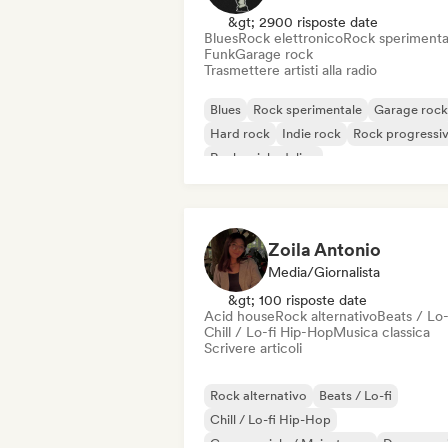
&gt; 2900 risposte date
Blues
Rock elettronico
Rock sperimenta
Funk
Garage rock
Trasmettere artisti alla radio
Blues
Rock sperimentale
Garage rock
Hard rock
Indie rock
Rock progressi
Rock psichedelico
Rock & Roll / Rock classico
Zoila Antonio
Media/Giornalista
&gt; 100 risposte date
Acid house
Rock alternativo
Beats / Lo-
Chill / Lo-fi Hip-Hop
Musica classica
Scrivere articoli
Rock alternativo
Beats / Lo-fi
Chill / Lo-fi Hip-Hop
Commerciale / Mainstream
Dance mus