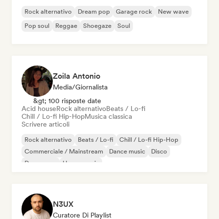
Rock alternativo
Dream pop
Garage rock
New wave
Pop soul
Reggae
Shoegaze
Soul
Zoila Antonio
Media/Giornalista
&gt; 100 risposte date
Acid house
Rock alternativo
Beats / Lo-fi
Chill / Lo-fi Hip-Hop
Musica classica
Scrivere articoli
Rock alternativo
Beats / Lo-fi
Chill / Lo-fi Hip-Hop
Commerciale / Mainstream
Dance music
Disco
Dream pop
House music
N3UX
Curatore Di Playlist