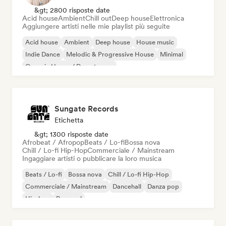
&gt; 2800 risposte date
Acid house
Ambient
Chill out
Deep house
Elettronica
Aggiungere artisti nelle mie playlist più seguite
Acid house
Ambient
Deep house
House music
Indie Dance
Melodic & Progressive House
Minimal
Organic House / Downtempo
Sungate Records
Etichetta
&gt; 1300 risposte date
Afrobeat / Afropop
Beats / Lo-fi
Bossa nova
Chill / Lo-fi Hip-Hop
Commerciale / Mainstream
Ingaggiare artisti o pubblicare la loro musica
Beats / Lo-fi
Bossa nova
Chill / Lo-fi Hip-Hop
Commerciale / Mainstream
Dancehall
Danza pop
Hip-hop
Pop soul