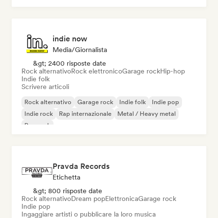
indie now
Media/Giornalista
&gt; 2400 risposte date
Rock alternativo
Rock elettronico
Garage rock
Hip-hop
Indie folk
Scrivere articoli
Rock alternativo
Garage rock
Indie folk
Indie pop
Indie rock
Rap internazionale
Metal / Heavy metal
Pop rock
Pravda Records
Etichetta
&gt; 800 risposte date
Rock alternativo
Dream pop
Elettronica
Garage rock
Indie pop
Ingaggiare artisti o pubblicare la loro musica