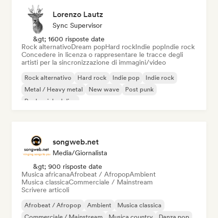
Lorenzo Lautz
Sync Supervisor
&gt; 1600 risposte date
Rock alternativo
Dream pop
Hard rock
Indie pop
Indie rock
Concedere in licenza o rappresentare le tracce degli
artisti per la sincronizzazione di immagini/video
Rock alternativo
Hard rock
Indie pop
Indie rock
Metal / Heavy metal
New wave
Post punk
Rock psichedelico
songweb.net
Media/Giornalista
&gt; 900 risposte date
Musica africana
Afrobeat / Afropop
Ambient
Musica classica
Commerciale / Mainstream
Scrivere articoli
Afrobeat / Afropop
Ambient
Musica classica
Commerciale / Mainstream
Musica country
Danza pop