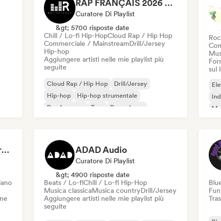
RAP FRANÇAIS 2026 🔥🇫🇷 (Way Records)
Curatore Di Playlist
&gt; 5700 risposte date
Chill / Lo-fi Hip-Hop
Cloud Rap / Hip Hop
Roc
Commerciale / Mainstream
Drill/Jersey
Com
Hip-hop
Mus
Aggiungere artisti nelle mie playlist più
Forn
seguite
sul
Cloud Rap / Hip Hop
Drill/Jersey
Ele
Hip-hop
Hip-hop strumentale
Ind
Rap francese
Trap
Pop urbano
Met
Chill / Lo-fi Hip-Hop
Roc
Dreamers Island Entertainment
ADAD Audio
Curatore Di Playlist
&gt; 4900 risposte date
iano
Beats / Lo-fi
Chill / Lo-fi Hip-Hop
Blu
Musica classica
Musica country
Drill/Jersey
Fun
one
Aggiungere artisti nelle mie playlist più
Tras
seguite