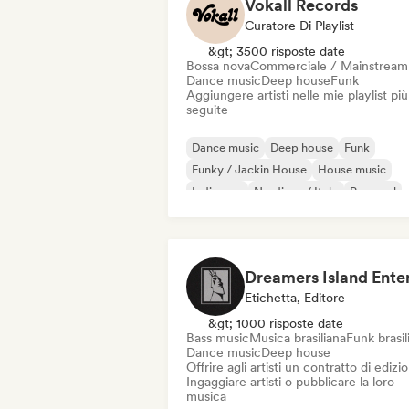
Vokall Records
Curatore Di Playlist
&gt; 3500 risposte date
Bossa nova
Commerciale / Mainstream
Dance music
Deep house
Funk
Aggiungere artisti nelle mie playlist più
seguite
Dance music
Deep house
Funk
Funky / Jackin House
House music
Indie pop
Nu-disco / Italo
Pop soul
Etichetta, Editore
&gt; 1000 risposte date
Bass music
Musica brasiliana
Funk brasil
Dance music
Deep house
Offrire agli artisti un contratto di edizi
Ingaggiare artisti o pubblicare la loro
musica