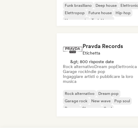
Funk brasiliano
Deep house
Elettroni
Elettropop
Future house
Hip-hop
House music
Tech House
Pravda Records
Etichetta
&gt; 800 risposte date
Rock alternativo
Dream pop
Elettronica
Garage rock
Indie pop
Ingaggiare artisti o pubblicare la loro
musica
Rock alternativo
Dream pop
Garage rock
New wave
Pop soul
Reggae
Shoegaze
Soul