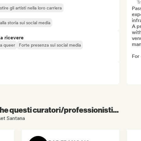
T
tire gli artisti nella loro carriera
Pass
exp
infr
lla storia sui social media
A pr
with
 a ricevere
venu
man
ta queer
Forte presenza sui social media
For 
e questi curatori/professionisti...
sset Santana