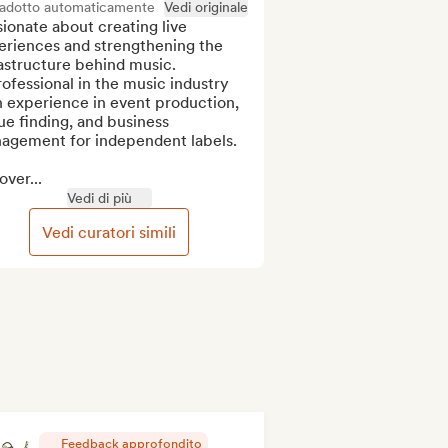
radotto automaticamente
Vedi originale
ionate about creating live 
eriences and strengthening the 
astructure behind music.

ofessional in the music industry 
 experience in event production, 
e finding, and business 
agement for independent labels.

over...
Vedi di più
Vedi curatori simili
Feedback approfondito