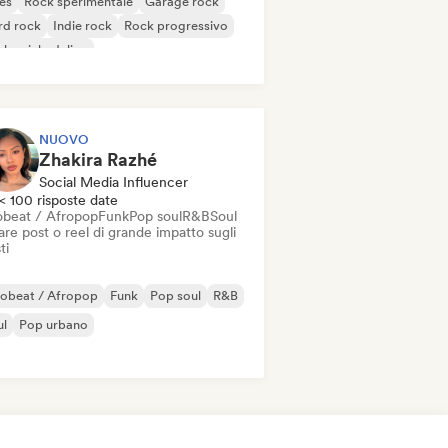
es
Rock sperimentale
Garage rock
rd rock
Indie rock
Rock progressivo
k psichedelico
k & Roll / Rock classico
NUOVO
Zhakira Razhé
Social Media Influencer
< 100 risposte date
obeat / Afropop
Funk
Pop soul
R&B
Soul
re post o reel di grande impatto sugli
ti
robeat / Afropop
Funk
Pop soul
R&B
ul
Pop urbano