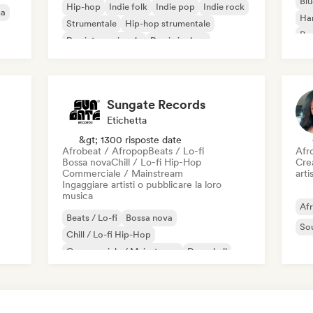
Blu
Hip-hop
Indie folk
Indie pop
Indie rock
ca
Ha
Strumentale
Hip-hop strumentale
Roc
Rap internazionale
Rap in inglese
Roc
Sungate Records
Etichetta
&gt; 1300 risposte date
Afrobeat / Afropop
Beats / Lo-fi
Afr
Bossa nova
Chill / Lo-fi Hip-Hop
Crea
Commerciale / Mainstream
artis
Ingaggiare artisti o pubblicare la loro
musica
Af
Beats / Lo-fi
Bossa nova
So
Chill / Lo-fi Hip-Hop
Commerciale / Mainstream
Dancehall
Danza pop
Hip-hop
Pop soul