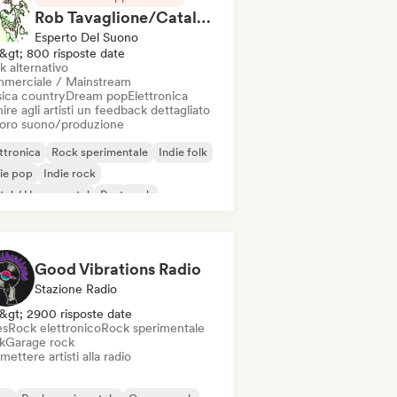
Rob Tavaglione/Catalyst Recording
Esperto Del Suono
&gt; 800 risposte date
k alternativo
merciale / Mainstream
ica country
Dream pop
Elettronica
ire agli artisti un feedback dettagliato
 loro suono/produzione
ttronica
Rock sperimentale
Indie folk
ie pop
Indie rock
al / Heavy metal
Post punk
k & Roll / Rock classico
Good Vibrations Radio
Stazione Radio
&gt; 2900 risposte date
es
Rock elettronico
Rock sperimentale
k
Garage rock
mettere artisti alla radio