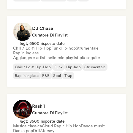
DJ Chase
Curatore Di Playlist
&gt; 6500 risposte date
Chill / Lo-fi Hip-Hop
Funk
Hip-hop
Strumentale
Rap in inglese
Aggiungere artisti nelle mie playlist più seguite
Chill / Lo-fi Hip-Hop
Funk
Hip-hop
Strumentale
Rap in inglese
R&B
Soul
Trap
Rashil
Curatore Di Playlist
&gt; 8500 risposte date
Musica classica
Cloud Rap / Hip Hop
Dance music
Danza pop
Drill/Jersey