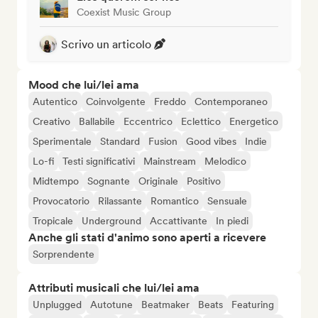
Coexist Music Group
Scrivo un articolo
Mood che lui/lei ama
Autentico
Coinvolgente
Freddo
Contemporaneo
Creativo
Ballabile
Eccentrico
Eclettico
Energetico
Sperimentale
Standard
Fusion
Good vibes
Indie
Lo-fi
Testi significativi
Mainstream
Melodico
Midtempo
Sognante
Originale
Positivo
Provocatorio
Rilassante
Romantico
Sensuale
Tropicale
Underground
Accattivante
In piedi
Anche gli stati d'animo sono aperti a ricevere
Sorprendente
Attributi musicali che lui/lei ama
Unplugged
Autotune
Beatmaker
Beats
Featuring