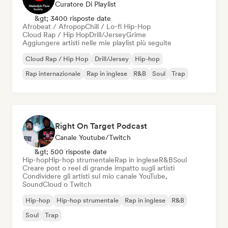
Curatore Di Playlist
&gt; 3400 risposte date
Afrobeat / Afropop
Chill / Lo-fi Hip-Hop
Cloud Rap / Hip Hop
Drill/Jersey
Grime
Aggiungere artisti nelle mie playlist più seguite
Cloud Rap / Hip Hop
Drill/Jersey
Hip-hop
Rap internazionale
Rap in inglese
R&B
Soul
Trap
Right On Target Podcast
Canale Youtube/Twitch
&gt; 500 risposte date
Hip-hop
Hip-hop strumentale
Rap in inglese
R&B
Soul
Creare post o reel di grande impatto sugli artisti
Condividere gli artisti sul mio canale YouTube,
SoundCloud o Twitch
Hip-hop
Hip-hop strumentale
Rap in inglese
R&B
Soul
Trap