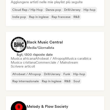
Aggiungere artisti nelle mie playlist più seguite
Cloud Rap / Hip Hop
Danza pop
Drill/Jersey
Hip-hop
Indie pop
Rap in inglese
Rap francese
R&B
Black Music Central
Media/Giornalista
&gt; 1300 risposte date
Musica africana
Afrobeat / Afropop
Musica caraibica
Musica cristiana
Commerciale / Mainstream
Scrivere articoli
Afrobeat / Afropop
Drill/Jersey
Funk
Hip-hop
Rap internazionale
Rap in inglese
R&B
Soul
Melody & Flow Society