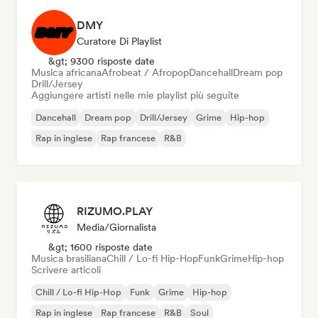
DMY
Curatore Di Playlist
&gt; 9300 risposte date
Musica africana
Afrobeat / Afropop
Dancehall
Dream pop
Drill/Jersey
Aggiungere artisti nelle mie playlist più seguite
Dancehall
Dream pop
Drill/Jersey
Grime
Hip-hop
Rap in inglese
Rap francese
R&B
RIZUMO.PLAY
Media/Giornalista
&gt; 1600 risposte date
Musica brasiliana
Chill / Lo-fi Hip-Hop
Funk
Grime
Hip-hop
Scrivere articoli
Chill / Lo-fi Hip-Hop
Funk
Grime
Hip-hop
Rap in inglese
Rap francese
R&B
Soul