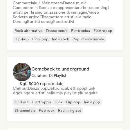
Commerciale / Mainstream
Dance music
Concedere in licenza o rappresentare le tracce degli
artisti per la sincronizzazione di immagini/video
Scrivere articoli
Trasmettere artisti alla radio
Dare agli artisti consigli costruttivi
Rock alternativo
Dance music
Elettronica
Elettropop
Hip-hop
Indie pop
Indie rock
Pop internazionale
Comeback to underground
Curatore Di Playlist
&gt; 5000 risposte date
Chill out
Danza pop
Elettronica
Elettropop
Funk
Aggiungere artisti nelle mie playlist più seguite
Chill out
Elettropop
Funk
Hip-hop
Indie pop
Strumentale
Pop rock
Rap in inglese