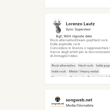
Disco
Dream pop
House music
Lorenzo Lautz
Sync Supervisor
&gt; 1600 risposte date
Rock alternativo
Dream pop
Hard rock
Indie pop
Indie rock
Concedere in licenza o rappresentare 
tracce degli artisti per la sincronizzazi
di immagini/video
Rock alternativo
Hard rock
Indie pop
Indie rock
Metal / Heavy metal
New wave
Post punk
Rock psichedel
songweb.net
Media/Giornalista