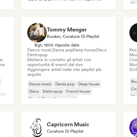
Melodic & Progressive House
Minimal
Co
Organic House / Downtempo
Da
Tommy Menger
Booker, Curatore Di Playlist
&gt; 1800 risposte date
Dance music
Danza pop
Deep house
Disco
Roc
Elettropop
Mus
le
Mettere in contatto gli artisti con
Com
one
opportunità di eventi dal vivo
Mus
Aggiungere artisti nelle mie playlist più
Scri
seguite
Roc
Dance music
Danza pop
Deep house
Co
Disco
Elettropop
French house
ico
Mu
French Pop
House music
Hi
Capricorn Music
Curatore Di Playlist