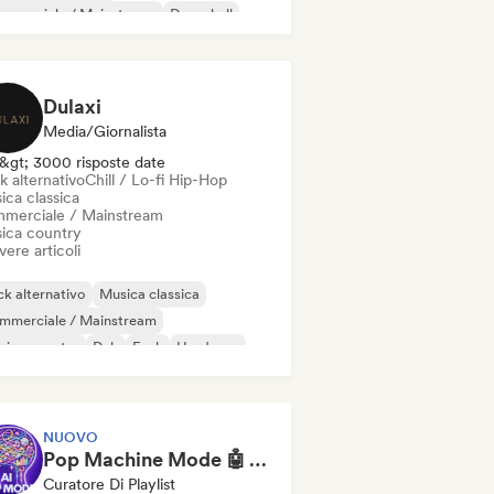
mmerciale / Mainstream
Dancehall
nza pop
Hip-hop
Pop soul
Dulaxi
Media/Giornalista
&gt; 3000 risposte date
k alternativo
Chill / Lo-fi Hip-Hop
ica classica
merciale / Mainstream
ica country
vere articoli
k alternativo
Musica classica
mmerciale / Mainstream
sica country
Dub
Funk
Hardcore
p-hop
NUOVO
Pop Machine Mode 🤖 AI Music, Indie Pop & Dream Pop
Curatore Di Playlist