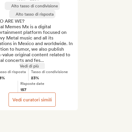
Alto tasso di condivisione
Alto tasso di risposta
 ARE WE?

l Memes Mx is a digital 
ertainment platform focused on 
y Metal music and all its 
ations in Mexico and worldwide. In 
tion to humor, we also publish 
-value original content related to 
l concerts and fes...
Vedi di più
asso di risposta
Tasso di condivisione
8%
23%
Risposte date
157
Vedi curatori simili