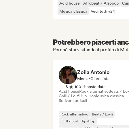
Acid house
Afrobeat / Afropop
Can
Musica classica
Vedi tutti +24
Potrebbero piacerti anch
Perché stai visitando il profilo di 
Zoila Antonio
Media/Giornalista
&gt; 100 risposte date
Acid house
Rock alternativo
Beats / Lo-
Chill / Lo-fi Hip-Hop
Musica classica
Scrivere articoli
Rock alternativo
Beats / Lo-fi
Chill / Lo-fi Hip-Hop
Commerciale / Mainstream
Dance mus