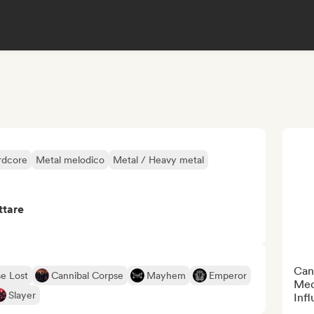
rdcore
Metal melodico
Metal / Heavy metal
ttare
Can
se Lost
Cannibal Corpse
Mayhem
Emperor
Med
Slayer
Inf