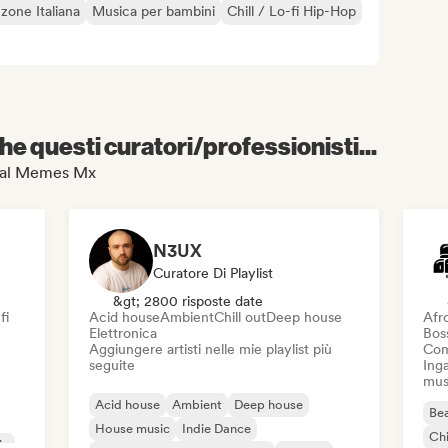
zone Italiana
Musica per bambini
Chill / Lo-fi Hip-Hop
e questi curatori/professionisti...
Metal Memes Mx
N3UX
Curatore Di Playlist
&gt; 2800 risposte date
fi
Acid house
Ambient
Chill out
Deep house
Afr
Elettronica
Bos
Aggiungere artisti nelle mie playlist più
Com
seguite
Inga
mus
Acid house
Ambient
Deep house
Bea
House music
Indie Dance
Chi
ic