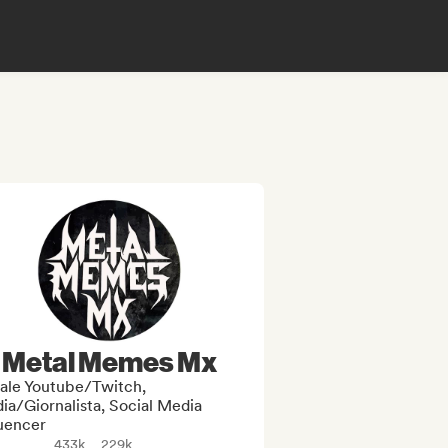
Metal Memes Mx
ale Youtube/Twitch,
ia/Giornalista, Social Media
luencer
433k
229k