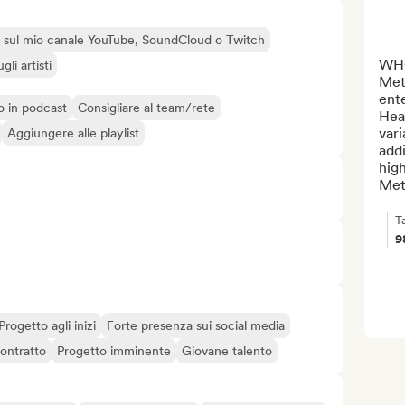
sti sul mio canale YouTube, SoundCloud o Twitch
WHO
li artisti
Meta
ent
o o in podcast
Consigliare al team/rete
Heav
vari
Aggiungere alle playlist
addi
high
Meta
T
9
Progetto agli inizi
Forte presenza sui social media
contratto
Progetto imminente
Giovane talento