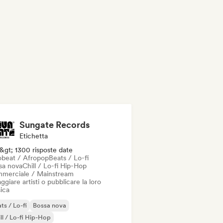
Sungate Records
Etichetta
&gt; 1300 risposte date
obeat / Afropop
Beats / Lo-fi
sa nova
Chill / Lo-fi Hip-Hop
merciale / Mainstream
ggiare artisti o pubblicare la loro
ica
ts / Lo-fi
Bossa nova
ll / Lo-fi Hip-Hop