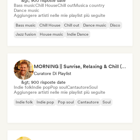
&gt; 900 risposte date
Bass music
Chill House
Chill out
Musica country
Dance music
Aggiungere artisti nelle mie playlist più seguite
Bass music
Chill House
Chill out
Dance music
Disco
Jazz fusion
House music
Indie Dance
MORNING || Sunrise, Relaxing & Chill (by Beau van Leeuwen)
Curatore Di Playlist
&gt; 900 risposte date
Indie folk
Indie pop
Pop soul
Cantautore
Soul
Aggiungere artisti nelle mie playlist più seguite
Indie folk
Indie pop
Pop soul
Cantautore
Soul