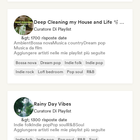
Deep Cleaning my House and Life 🫧 Bedroom Pop & Indie Pop
Curatore Di Playlist
&gt; 1700 risposte date
Ambient
Bossa nova
Musica country
Dream pop
Musica da film
Aggiungere artisti nelle mie playlist più seguite
Bossa nova
Dream pop
Indie folk
Indie pop
Indie rock
Lofi bedroom
Pop soul
R&B
Rainy Day Vibes
Curatore Di Playlist
&gt; 1300 risposte date
Indie folk
Indie pop
Pop soul
R&B
Soul
Aggiungere artisti nelle mie playlist più seguite
Indie folk
Indie pop
Pop soul
R&B
Soul