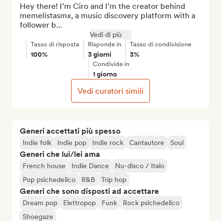
Hey there! I’m Ciro and I’m the creator behind 
memelistasmx, a music discovery platform with a 
follower b...
Vedi di più
Tasso di risposta
Risponde in
Tasso di condivisione
100%
3 giorni
3%
Condivide in
1 giorno
Vedi curatori simili
Generi accettati più spesso
Indie folk
Indie pop
Indie rock
Cantautore
Soul
Generi che lui/lei ama
French house
Indie Dance
Nu-disco / Italo
Pop psichedelico
R&B
Trip hop
Generi che sono disposti ad accettare
Dream pop
Elettropop
Funk
Rock psichedelico
Shoegaze