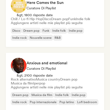
Here Comes the Sun
Curatore Di Playlist
&gt; 1800 risposte date
Chill / Lo-fi Hip-Hop
Disco
Dream pop
Funk
Indie folk
Aggiungere artisti nelle mie playlist più seguite
Disco
Dream pop
Funk
Indie folk
Indie pop
Indie rock
Nouvelle scene
R&B
Anxious and emotional
Curatore Di Playlist
&gt; 2100 risposte date
Rock alternativo
Musica country
Dream pop
Musica da film
Iperpop
Aggiungere artisti nelle mie playlist più seguite
Dream pop
Musica da film
Indie folk
Indie pop
Indie rock
Pop internazionale
Pop latino
Lofi bedroom