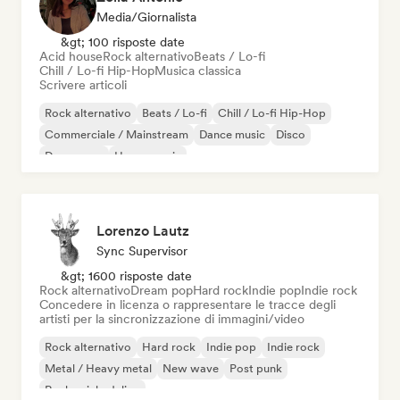
Media/Giornalista
&gt; 100 risposte date
Acid house
Rock alternativo
Beats / Lo-fi
Chill / Lo-fi Hip-Hop
Musica classica
Scrivere articoli
Rock alternativo
Beats / Lo-fi
Chill / Lo-fi Hip-Hop
Commerciale / Mainstream
Dance music
Disco
Dream pop
House music
Lorenzo Lautz
Sync Supervisor
&gt; 1600 risposte date
Rock alternativo
Dream pop
Hard rock
Indie pop
Indie rock
Concedere in licenza o rappresentare le tracce degli
artisti per la sincronizzazione di immagini/video
Rock alternativo
Hard rock
Indie pop
Indie rock
Metal / Heavy metal
New wave
Post punk
Rock psichedelico