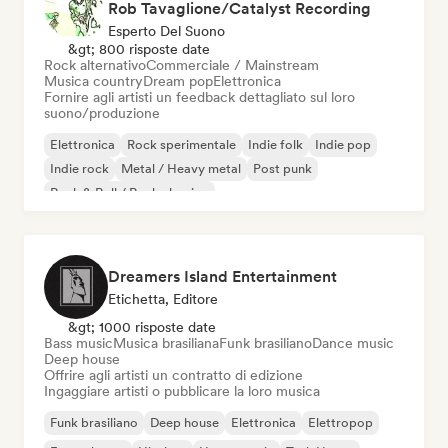
Rob Tavaglione/Catalyst Recording
Esperto Del Suono
&gt; 800 risposte date
Rock alternativo
Commerciale / Mainstream
Musica country
Dream pop
Elettronica
Fornire agli artisti un feedback dettagliato sul loro
suono/produzione
Elettronica
Rock sperimentale
Indie folk
Indie pop
Indie rock
Metal / Heavy metal
Post punk
Rock & Roll / Rock classico
Dreamers Island Entertainment
Etichetta, Editore
&gt; 1000 risposte date
Bass music
Musica brasiliana
Funk brasiliano
Dance music
Deep house
Offrire agli artisti un contratto di edizione
Ingaggiare artisti o pubblicare la loro musica
Funk brasiliano
Deep house
Elettronica
Elettropop