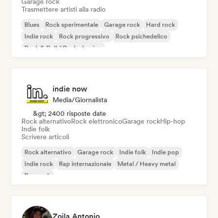
Garage rock
Trasmettere artisti alla radio
Blues
Rock sperimentale
Garage rock
Hard rock
Indie rock
Rock progressivo
Rock psichedelico
Rock & Roll / Rock classico
indie now
Media/Giornalista
&gt; 2400 risposte date
Rock alternativo
Rock elettronico
Garage rock
Hip-hop
Indie folk
Scrivere articoli
Rock alternativo
Garage rock
Indie folk
Indie pop
Indie rock
Rap internazionale
Metal / Heavy metal
Pop rock
Zoila Antonio