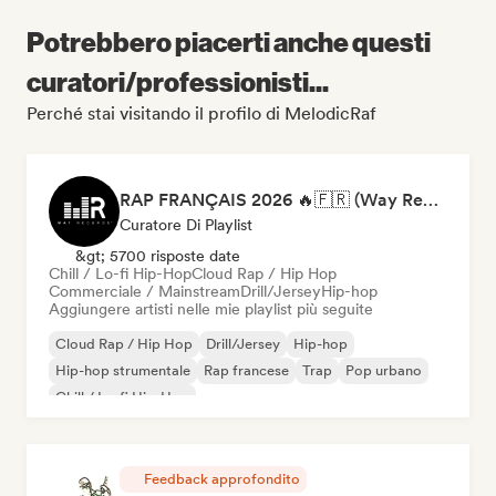
Potrebbero piacerti anche questi
curatori/professionisti...
Perché stai visitando il profilo di MelodicRaf
RAP FRANÇAIS 2026 🔥🇫🇷 (Way Records)
Curatore Di Playlist
&gt; 5700 risposte date
Chill / Lo-fi Hip-Hop
Cloud Rap / Hip Hop
Commerciale / Mainstream
Drill/Jersey
Hip-hop
Aggiungere artisti nelle mie playlist più seguite
Cloud Rap / Hip Hop
Drill/Jersey
Hip-hop
Hip-hop strumentale
Rap francese
Trap
Pop urbano
Chill / Lo-fi Hip-Hop
Feedback approfondito