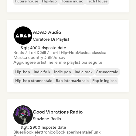
Future house
Hip-hop
House music
Tech House
ADAD Audio
Curatore Di Playlist
&gt; 4900 risposte date
Beats / Lo-fi
Chill / Lo-fi Hip-Hop
Musica classica
Musica country
Drill/Jersey
Aggiungere artisti nelle mie playlist più seguite
Hip-hop
Indie folk
Indie pop
Indie rock
Strumentale
Hip-hop strumentale
Rap internazionale
Rap in inglese
Good Vibrations Radio
Stazione Radio
&gt; 2900 risposte date
Blues
Rock elettronico
Rock sperimentale
Funk