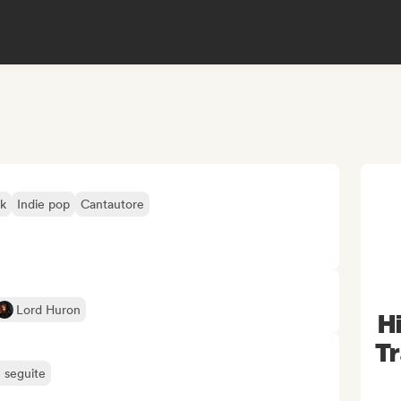
lk
Indie pop
Cantautore
Lord Huron
Hi
Tr
ù seguite