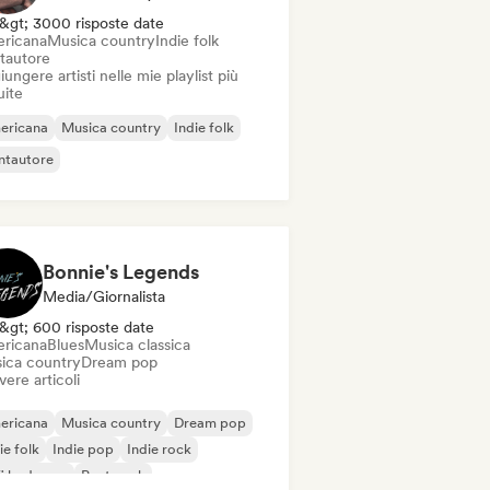
&gt; 3000 risposte date
ricana
Musica country
Indie folk
tautore
ungere artisti nelle mie playlist più
uite
ericana
Musica country
Indie folk
ntautore
Bonnie's Legends
Media/Giornalista
&gt; 600 risposte date
ricana
Blues
Musica classica
ica country
Dream pop
vere articoli
ericana
Musica country
Dream pop
ie folk
Indie pop
Indie rock
fi bedroom
Post punk