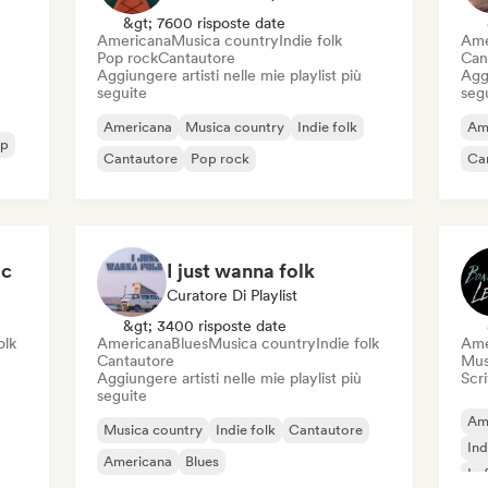
&gt; 7600 risposte date
Americana
Musica country
Indie folk
Ame
Pop rock
Cantautore
Can
Aggiungere artisti nelle mie playlist più
Aggi
seguite
seg
Americana
Musica country
Indie folk
Am
op
Cantautore
Pop rock
Ca
ic
I just wanna folk
Curatore Di Playlist
&gt; 3400 risposte date
olk
Americana
Blues
Musica country
Indie folk
Ame
Cantautore
Mus
Aggiungere artisti nelle mie playlist più
Scri
seguite
Am
Musica country
Indie folk
Cantautore
Ind
Americana
Blues
Lo