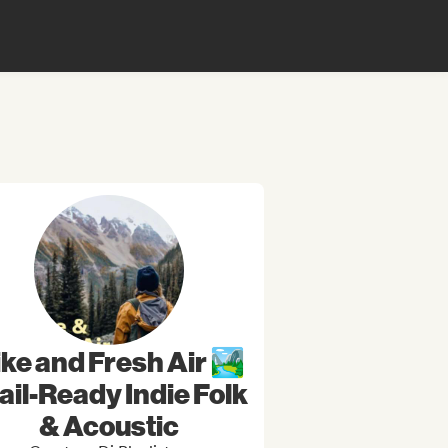
ke and Fresh Air 🏞️
ail-Ready Indie Folk
& Acoustic