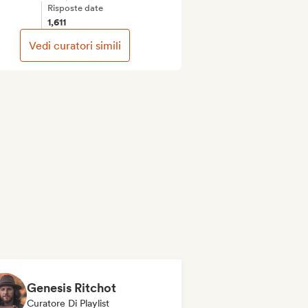
Risposte date
1,611
Vedi curatori simili
Genesis Ritchot
Curatore Di Playlist