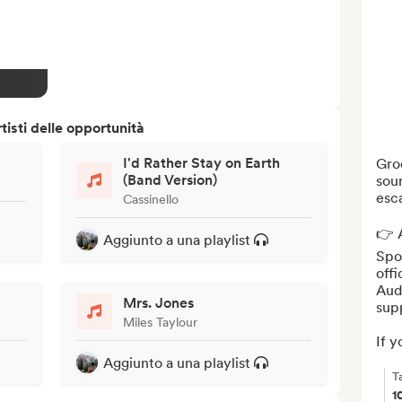
isti delle opportunità
I'd Rather Stay on Earth
Groo
(Band Version)
soun
esca
Cassinello
👉 A
Aggiunto a una playlist
Spot
offi
Aud
Mrs. Jones
sup
Miles Taylour
If yo
Aggiunto a una playlist
T
1