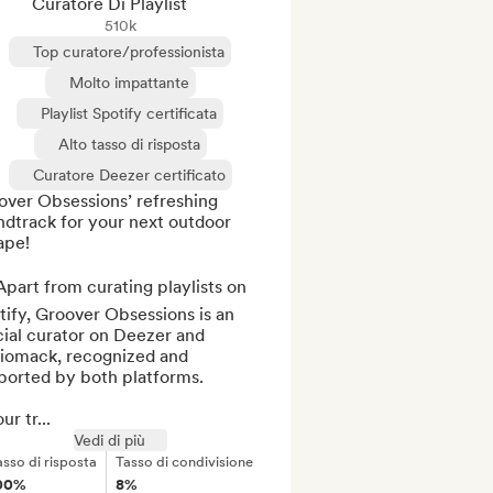
Curatore Di Playlist
510k
Top curatore/professionista
Molto impattante
Playlist Spotify certificata
Alto tasso di risposta
Curatore Deezer certificato
ver Obsessions’ refreshing 
dtrack for your next outdoor 
pe!

part from curating playlists on 
ify, Groover Obsessions is an 
cial curator on Deezer and 
iomack, recognized and 
ported by both platforms.

ur tr...
Vedi di più
asso di risposta
Tasso di condivisione
00%
8%