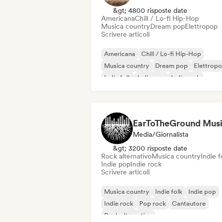
&gt; 4800 risposte date
Americana
Chill / Lo-fi Hip-Hop
Musica country
Dream pop
Elettropop
Scrivere articoli
Americana
Chill / Lo-fi Hip-Hop
Musica country
Dream pop
Elettrop
Indie folk
Indie pop
Indie rock
EarToTheGround Mus
Media/Giornalista
&gt; 3200 risposte date
Rock alternativo
Musica country
Indie f
Indie pop
Indie rock
Scrivere articoli
Musica country
Indie folk
Indie pop
Indie rock
Pop rock
Cantautore
Rock alternativo