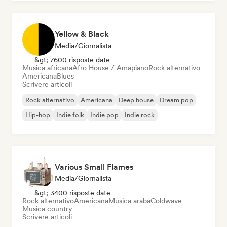
Yellow & Black
Media/Giornalista
&gt; 7600 risposte date
Musica africana
Afro House / Amapiano
Rock alternativo
Americana
Blues
Scrivere articoli
Rock alternativo
Americana
Deep house
Dream pop
Hip-hop
Indie folk
Indie pop
Indie rock
Various Small Flames
Media/Giornalista
&gt; 3400 risposte date
Rock alternativo
Americana
Musica araba
Coldwave
Musica country
Scrivere articoli