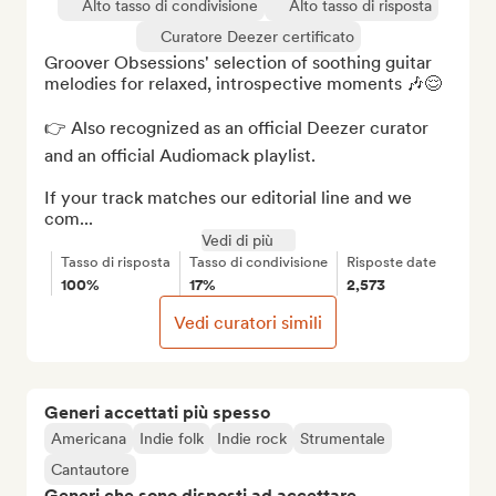
Alto tasso di condivisione
Alto tasso di risposta
Curatore Deezer certificato
Groover Obsessions' selection of soothing guitar 
melodies for relaxed, introspective moments 🎶😌

👉 Also recognized as an official Deezer curator 
and an official Audiomack playlist.

If your track matches our editorial line and we 
com...
Vedi di più
Tasso di risposta
Tasso di condivisione
Risposte date
100%
17%
2,573
Vedi curatori simili
Generi accettati più spesso
Americana
Indie folk
Indie rock
Strumentale
Cantautore
Generi che sono disposti ad accettare