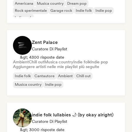
Americana
Musica country
Dream pop
Rock sperimentale
Garage rock
Indie folk
Indie pop
Indie rock
Zent Palace
Curatore Di Playlist
&gt; 4300 risposte date
Ambient
Chill out
Musica country
Indie folk
Indie pop
Aggiungere artisti nelle mie playlist più seguite
Indie folk
Cantautore
Ambient
Chill out
Musica country
Indie pop
indie folk lullabies 🌙 (by okay alright)
Curatore Di Playlist
&gt; 3000 risposte date