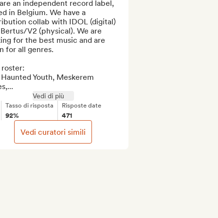
re an independent record label, 
d in Belgium. We have a 
ribution collab with IDOL (digital) 
Bertus/V2 (physical). We are 
ing for the best music and are 
 for all genres.

roster: 

 Haunted Youth, Meskerem 
,...
Vedi di più
Tasso di risposta
Risposte date
92%
471
Vedi curatori simili