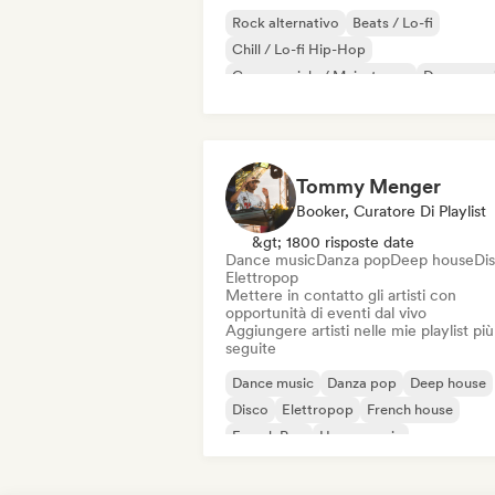
Rock alternativo
Beats / Lo-fi
Chill / Lo-fi Hip-Hop
Commerciale / Mainstream
Dance mus
Disco
Dream pop
House music
Tommy Menger
Booker, Curatore Di Playlist
&gt; 1800 risposte date
Dance music
Danza pop
Deep house
Di
Elettropop
Mettere in contatto gli artisti con
opportunità di eventi dal vivo
Aggiungere artisti nelle mie playlist più
seguite
Dance music
Danza pop
Deep house
Disco
Elettropop
French house
French Pop
House music