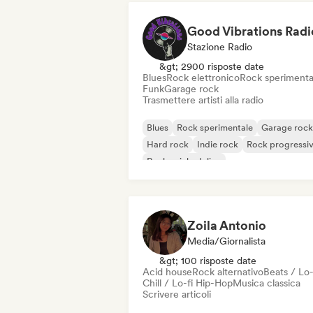
Good Vibrations Radi
Stazione Radio
&gt; 2900 risposte date
Blues
Rock elettronico
Rock sperimenta
Funk
Garage rock
Trasmettere artisti alla radio
Blues
Rock sperimentale
Garage rock
Hard rock
Indie rock
Rock progressi
Rock psichedelico
Rock & Roll / Rock classico
Zoila Antonio
Media/Giornalista
&gt; 100 risposte date
Acid house
Rock alternativo
Beats / Lo-
Chill / Lo-fi Hip-Hop
Musica classica
Scrivere articoli