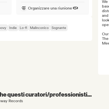
We a
base
Organizzare una riunione
dist
and 
look
open
oovy
Indie
Lo-fi
Malinconico
Sognante
Our 
The
Mees
e questi curatori/professionisti...
Mayway Records