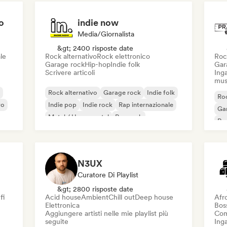
o
indie now
Media/Giornalista
&gt; 2400 risposte date
le
Rock alternativo
Rock elettronico
Roc
Garage rock
Hip-hop
Indie folk
Gar
Scrivere articoli
Inga
mus
Rock alternativo
Garage rock
Indie folk
Roc
vo
Indie pop
Indie rock
Rap internazionale
Ga
Metal / Heavy metal
Pop rock
Re
N3UX
Curatore Di Playlist
&gt; 2800 risposte date
fi
Acid house
Ambient
Chill out
Deep house
Afr
Elettronica
Bos
Aggiungere artisti nelle mie playlist più
Com
seguite
Inga