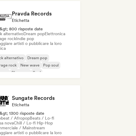
Pravda Records
Etichetta
&gt; 800 risposte date
k alternativo
Dream pop
Elettronica
age rock
Indie pop
ggiare artisti o pubblicare la loro
ica
k alternativo
Dream pop
rage rock
New wave
Pop soul
ggae
Shoegaze
Soul
Sungate Records
Etichetta
&gt; 1300 risposte date
obeat / Afropop
Beats / Lo-fi
sa nova
Chill / Lo-fi Hip-Hop
merciale / Mainstream
ggiare artisti o pubblicare la loro