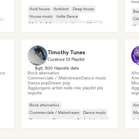
mus
Acid house
Ambient
Deep house
Bea
House music
Indie Dance
Chi
ic
Melodic & Progressive House
Minimal
Co
Organic House / Downtempo
Da
Timothy Tunes
Curatore Di Playlist
&gt; 300 risposte date
sco
Rock alternativo
Afr
Commerciale / Mainstream
Dance music
Ame
Danza pop
Dream pop
Mus
Aggiungere artisti nelle mie playlist più
Aggi
seguite
seg
Rock alternativo
Am
Commerciale / Mainstream
Dance music
Mu
Danza pop
Dream pop
Rock elettronico
Ind
Future house
Garage rock