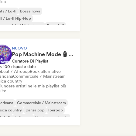
ica
ts / Lo-fi
Bossa nova
ll / Lo-fi Hip-Hop
mmerciale / Mainstream
Dancehall
nza pop
Hip-hop
Pop soul
NUOVO
Pop Machine Mode 🤖 AI Music, Indie Pop & Dream Pop
Curatore Di Playlist
< 100 risposte date
obeat / Afropop
Rock alternativo
ricana
Commerciale / Mainstream
ica country
ungere artisti nelle mie playlist più
uite
ericana
Commerciale / Mainstream
sica country
Danza pop
Iperpop
ie folk
Indie pop
Pop internazionale