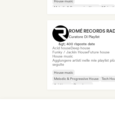
House music
Melodic & Progressive House
Minimal
Tech House
Techno
ROMÉ RECORDS RA
Curatore Di Playlist
&gt; 400 risposte date
Acid house
Deep house
Funky / Jackin House
Future house
House music
Aggiungere artisti nelle mie playlist più
seguite
House music
Melodic & Progressive House
Tech Ho
Acid house
Deep house
Funky / Jackin House
Future house
Indie Dance