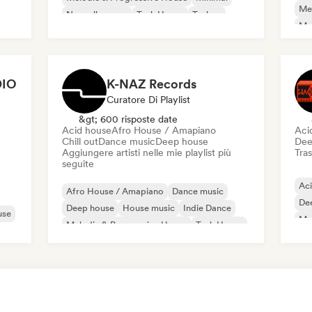
Mel
Nouvelle scene
Tech House
Techno
Me
Acid house
Bass music
Or
Chi
DIO
K-NAZ Records
Curatore Di Playlist
&gt; 600 risposte date
Acid house
Afro House / Amapiano
Aci
Chill out
Dance music
Deep house
Dee
Aggiungere artisti nelle mie playlist più
Tras
seguite
Ac
Afro House / Amapiano
Dance music
De
Deep house
House music
Indie Dance
use
Mel
Melodic & Progressive House
Tech House
Techno