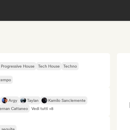
 Progressive House
Tech House
Techno
ntempo
Argy
Taylan
Kamilo Sanclemente
ernan Cattaneo
Vedi tutti +8
ù seguite