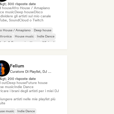
&gt; 300 risposte date
d house
Afro House / Amapiano
ce music
Deep house
Disco
ividere gli artisti sul mio canale
Tube, SoundCloud o Twitch
ro House / Amapiano
Deep house
ttronica
House music
Indie Dance
odic & Progressive House
Minimal
ganic House / Downtempo
Felium
Curatore Di Playlist, DJ Selezionato
&gt; 200 risposte date
l out
Deep house
Future house
se music
Indie Dance
icare i brani degli artisti per i miei DJ
ungere artisti nelle mie playlist più
uite
use music
Indie Dance