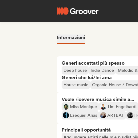
Informazioni
Generi accettati più spesso
Deep house
Indie Dance
Melodic &
Generi che lui/lei ama
House music
Organic House / Dow
Vuole ricevere musica simile a...
Miss Monique
Tim Engelhardt
Ezequiel Arias
ARTBAT
H
Principali opportunità
Aggiungere artisti nelle mie playlist pi