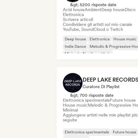
&gt; 5200 risposte date
Acid house
Ambient
Deep house
Disco
Elettronica
Scrivere articoli
Condividere gli artisti sul mio canale
YouTube, SoundCloud o Twitch
Deep house
Elettronica
House music
Indie Dance
Melodic & Progressive Ho
Minimal
Nu-disco / Italo
Organic House / Downtempo
DEEP LAKE RECORD
Curatore Di Playlist
&gt; 700 risposte date
Elettronica sperimentale
Future house
House music
Melodic & Progressive H
Minimal
Aggiungere artisti nelle mie playlist più
seguite
Elettronica sperimentale
Future house