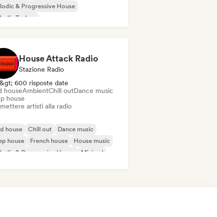
odic & Progressive House
lodic Techno
ganic House / Downtempo
Tech House
ll out
Deep house
House Attack Radio
Stazione Radio
&gt; 600 risposte date
d house
Ambient
Chill out
Dance music
p house
mettere artisti alla radio
id house
Chill out
Dance music
ep house
French house
House music
odic & Progressive House
Minimal