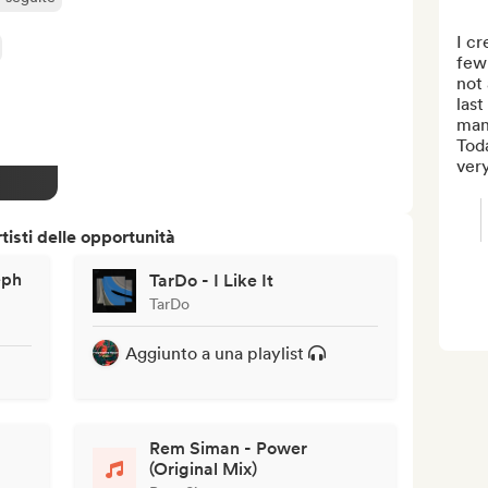
I cr
few
not 
last
many
Toda
very
isti delle opportunità
eph
TarDo - I Like It
TarDo
Aggiunto a una playlist
Rem Siman - Power
(Original Mix)