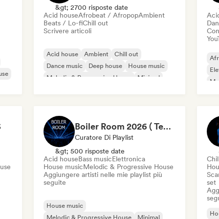
&gt; 2700 risposte date
Acid house
Afrobeat / Afropop
Ambient
Aci
Beats / Lo-fi
Chill out
Dan
Scrivere articoli
Cond
You
Acid house
Ambient
Chill out
Af
Dance music
Deep house
House music
Ele
use
Melodic & Progressive House
Minimal
Mel
Or
S
Boiler Room 2026 ( Techno , Melodic , Underground )
Curatore Di Playlist
&gt; 500 risposte date
Acid house
Bass music
Elettronica
Chil
ouse
House music
Melodic & Progressive House
Hou
Aggiungere artisti nelle mie playlist più
Scar
seguite
set
Aggi
seg
House music
Ho
Melodic & Progressive House
Minimal