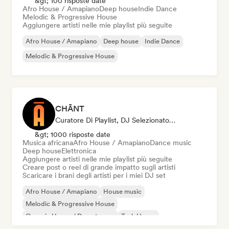
&gt; 100 risposte date
Afro House / Amapiano
Deep house
Indie Dance
Melodic & Progressive House
Aggiungere artisti nelle mie playlist più seguite
Afro House / Amapiano
Deep house
Indie Dance
Melodic & Progressive House
CHĀNT
Curatore Di Playlist, DJ Selezionato, Social Media Influencer
&gt; 1000 risposte date
Musica africana
Afro House / Amapiano
Dance music
Deep house
Elettronica
Aggiungere artisti nelle mie playlist più seguite
Creare post o reel di grande impatto sugli artisti
Scaricare i brani degli artisti per i miei DJ set
Afro House / Amapiano
House music
Melodic & Progressive House
Organic House / Downtempo
Tech House
Musica africana
Dance music
Deep house