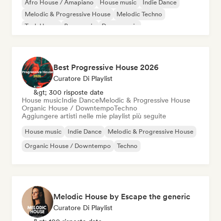
Afro House / Amapiano
House music
Indie Dance
Melodic & Progressive House
Melodic Techno
Tech House
Bass music
Dance music
Best Progressive House 2026
Curatore Di Playlist
&gt; 300 risposte date
House music
Indie Dance
Melodic & Progressive House
Organic House / Downtempo
Techno
Aggiungere artisti nelle mie playlist più seguite
House music
Indie Dance
Melodic & Progressive House
Organic House / Downtempo
Techno
Melodic House by Escape the generic
Curatore Di Playlist