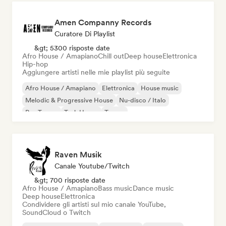
Amen Companny Records
Curatore Di Playlist
&gt; 5300 risposte date
Afro House / Amapiano
Chill out
Deep house
Elettronica
Hip-hop
Aggiungere artisti nelle mie playlist più seguite
Afro House / Amapiano
Elettronica
House music
Melodic & Progressive House
Nu-disco / Italo
Psy-Trance
Tech House
Trance
Raven Musik
Canale Youtube/Twitch
&gt; 700 risposte date
Afro House / Amapiano
Bass music
Dance music
Deep house
Elettronica
Condividere gli artisti sul mio canale YouTube,
SoundCloud o Twitch