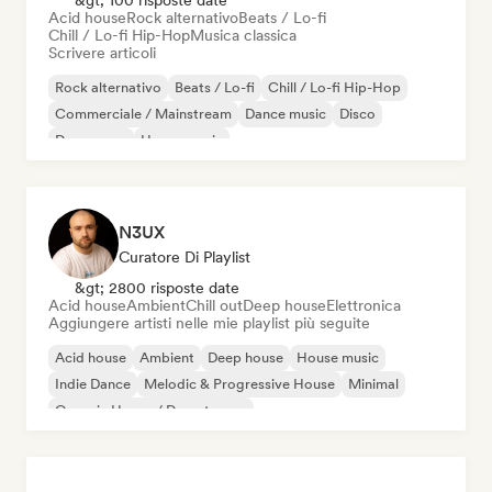
&gt; 100 risposte date
Acid house
Rock alternativo
Beats / Lo-fi
Chill / Lo-fi Hip-Hop
Musica classica
Scrivere articoli
Rock alternativo
Beats / Lo-fi
Chill / Lo-fi Hip-Hop
Commerciale / Mainstream
Dance music
Disco
Dream pop
House music
N3UX
Curatore Di Playlist
&gt; 2800 risposte date
Acid house
Ambient
Chill out
Deep house
Elettronica
Aggiungere artisti nelle mie playlist più seguite
Acid house
Ambient
Deep house
House music
Indie Dance
Melodic & Progressive House
Minimal
Organic House / Downtempo