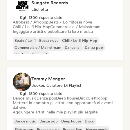
Sungate Records
Etichetta
&gt; 1300 risposte date
Afrobeat / Afropop
Beats / Lo-fi
Bossa nova
Chill / Lo-fi Hip-Hop
Commerciale / Mainstream
Ingaggiare artisti o pubblicare la loro musica
Beats / Lo-fi
Bossa nova
Chill / Lo-fi Hip-Hop
Commerciale / Mainstream
Dancehall
Danza pop
Hip-hop
Pop soul
Tommy Menger
Booker, Curatore Di Playlist
&gt; 1800 risposte date
Dance music
Danza pop
Deep house
Disco
Elettropop
Mettere in contatto gli artisti con opportunità di eventi
dal vivo
Aggiungere artisti nelle mie playlist più seguite
Dance music
Danza pop
Deep house
Disco
Elettropop
French house
French Pop
House music