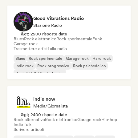
Good Vibrations Radio
Stazione Radio
&gt; 2900 risposte date
Blues
Rock elettronico
Rock sperimentale
Funk
Garage rock
Trasmettere artisti alla radio
Blues
Rock sperimentale
Garage rock
Hard rock
Indie rock
Rock progressivo
Rock psichedelico
Rock & Roll / Rock classico
indie now
Media/Giornalista
&gt; 2400 risposte date
Rock alternativo
Rock elettronico
Garage rock
Hip-hop
Indie folk
Scrivere articoli