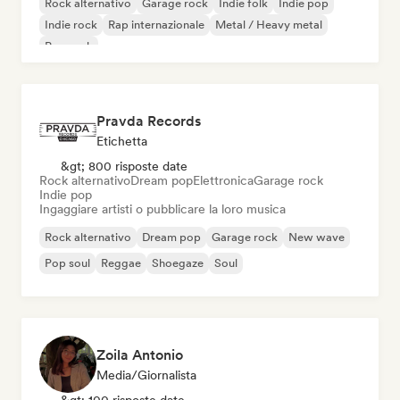
Rock alternativo
Garage rock
Indie folk
Indie pop
Indie rock
Rap internazionale
Metal / Heavy metal
Pop rock
Pravda Records
Etichetta
&gt; 800 risposte date
Rock alternativo
Dream pop
Elettronica
Garage rock
Indie pop
Ingaggiare artisti o pubblicare la loro musica
Rock alternativo
Dream pop
Garage rock
New wave
Pop soul
Reggae
Shoegaze
Soul
Zoila Antonio
Media/Giornalista