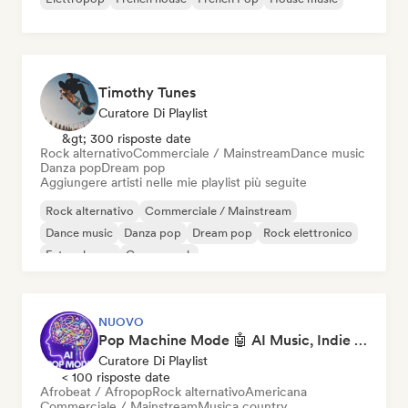
Timothy Tunes
Curatore Di Playlist
&gt; 300 risposte date
Rock alternativo
Commerciale / Mainstream
Dance music
Danza pop
Dream pop
Aggiungere artisti nelle mie playlist più seguite
Rock alternativo
Commerciale / Mainstream
Dance music
Danza pop
Dream pop
Rock elettronico
Future house
Garage rock
NUOVO
Pop Machine Mode 🤖 AI Music, Indie Pop & Dream Pop
Curatore Di Playlist
< 100 risposte date
Afrobeat / Afropop
Rock alternativo
Americana
Commerciale / Mainstream
Musica country