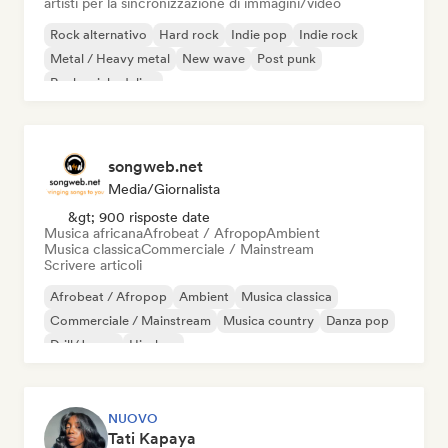
artisti per la sincronizzazione di immagini/video
Rock alternativo
Hard rock
Indie pop
Indie rock
Metal / Heavy metal
New wave
Post punk
Rock psichedelico
songweb.net
Media/Giornalista
&gt; 900 risposte date
Musica africana
Afrobeat / Afropop
Ambient
Musica classica
Commerciale / Mainstream
Scrivere articoli
Afrobeat / Afropop
Ambient
Musica classica
Commerciale / Mainstream
Musica country
Danza pop
Drill/Jersey
Hip-hop
NUOVO
Tati Kapaya