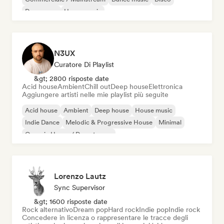
Dream pop
House music
N3UX
Curatore Di Playlist
&gt; 2800 risposte date
Acid house
Ambient
Chill out
Deep house
Elettronica
Aggiungere artisti nelle mie playlist più seguite
Acid house
Ambient
Deep house
House music
Indie Dance
Melodic & Progressive House
Minimal
Organic House / Downtempo
Lorenzo Lautz
Sync Supervisor
&gt; 1600 risposte date
Rock alternativo
Dream pop
Hard rock
Indie pop
Indie rock
Concedere in licenza o rappresentare le tracce degli