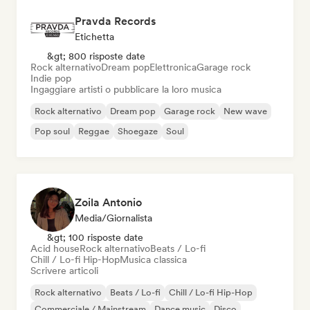
Pravda Records
Etichetta
&gt; 800 risposte date
Rock alternativo
Dream pop
Elettronica
Garage rock
Indie pop
Ingaggiare artisti o pubblicare la loro musica
Rock alternativo
Dream pop
Garage rock
New wave
Pop soul
Reggae
Shoegaze
Soul
Zoila Antonio
Media/Giornalista
&gt; 100 risposte date
Acid house
Rock alternativo
Beats / Lo-fi
Chill / Lo-fi Hip-Hop
Musica classica
Scrivere articoli
Rock alternativo
Beats / Lo-fi
Chill / Lo-fi Hip-Hop
Commerciale / Mainstream
Dance music
Disco