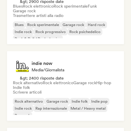
&gt; 2900 risposte date
Blues
Rock elettronico
Rock sperimentale
Funk
Garage rock
Trasmettere artisti alla radio
Blues
Rock sperimentale
Garage rock
Hard rock
Indie rock
Rock progressivo
Rock psichedelico
Rock & Roll / Rock classico
indie now
Media/Giornalista
&gt; 2400 risposte date
Rock alternativo
Rock elettronico
Garage rock
Hip-hop
Indie folk
Scrivere articoli
Rock alternativo
Garage rock
Indie folk
Indie pop
Indie rock
Rap internazionale
Metal / Heavy metal
Pop rock