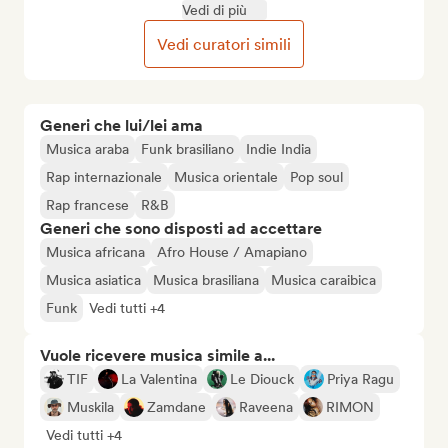
Vedi di più
Vedi curatori simili
Generi che lui/lei ama
Musica araba
Funk brasiliano
Indie India
Rap internazionale
Musica orientale
Pop soul
Rap francese
R&B
Generi che sono disposti ad accettare
Musica africana
Afro House / Amapiano
Musica asiatica
Musica brasiliana
Musica caraibica
Funk
Vedi tutti +4
Vuole ricevere musica simile a...
TIF
La Valentina
Le Diouck
Priya Ragu
Muskila
Zamdane
Raveena
RIMON
Vedi tutti +4