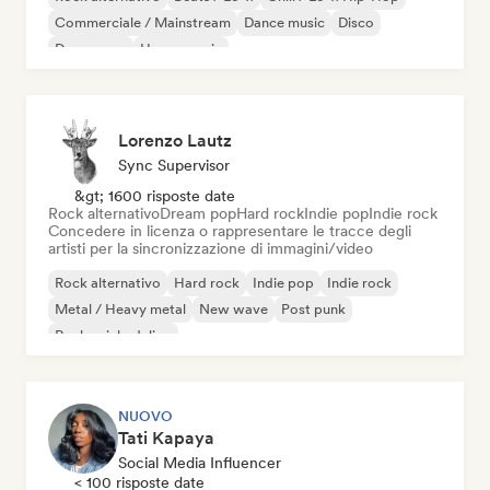
Commerciale / Mainstream
Dance music
Disco
Dream pop
House music
Lorenzo Lautz
Sync Supervisor
&gt; 1600 risposte date
Rock alternativo
Dream pop
Hard rock
Indie pop
Indie rock
Concedere in licenza o rappresentare le tracce degli
artisti per la sincronizzazione di immagini/video
Rock alternativo
Hard rock
Indie pop
Indie rock
Metal / Heavy metal
New wave
Post punk
Rock psichedelico
NUOVO
Tati Kapaya
Social Media Influencer
< 100 risposte date