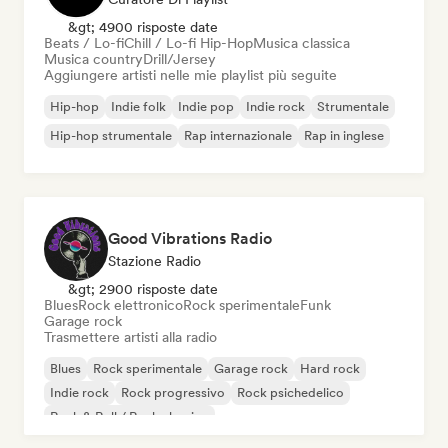
&gt; 4900 risposte date
Beats / Lo-fi
Chill / Lo-fi Hip-Hop
Musica classica
Musica country
Drill/Jersey
Aggiungere artisti nelle mie playlist più seguite
Hip-hop
Indie folk
Indie pop
Indie rock
Strumentale
Hip-hop strumentale
Rap internazionale
Rap in inglese
Good Vibrations Radio
Stazione Radio
&gt; 2900 risposte date
Blues
Rock elettronico
Rock sperimentale
Funk
Garage rock
Trasmettere artisti alla radio
Blues
Rock sperimentale
Garage rock
Hard rock
Indie rock
Rock progressivo
Rock psichedelico
Rock & Roll / Rock classico