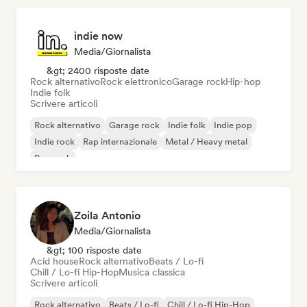
indie now
Media/Giornalista
&gt; 2400 risposte date
Rock alternativo
Rock elettronico
Garage rock
Hip-hop
Indie folk
Scrivere articoli
Rock alternativo
Garage rock
Indie folk
Indie pop
Indie rock
Rap internazionale
Metal / Heavy metal
Pop rock
Zoila Antonio
Media/Giornalista
&gt; 100 risposte date
Acid house
Rock alternativo
Beats / Lo-fi
Chill / Lo-fi Hip-Hop
Musica classica
Scrivere articoli
Rock alternativo
Beats / Lo-fi
Chill / Lo-fi Hip-Hop