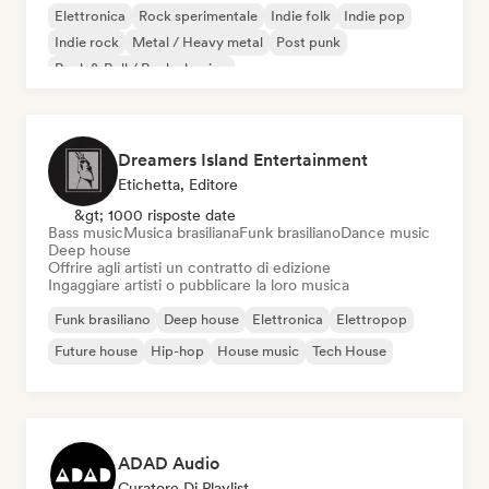
Elettronica
Rock sperimentale
Indie folk
Indie pop
Indie rock
Metal / Heavy metal
Post punk
Rock & Roll / Rock classico
Dreamers Island Entertainment
Etichetta, Editore
&gt; 1000 risposte date
Bass music
Musica brasiliana
Funk brasiliano
Dance music
Deep house
Offrire agli artisti un contratto di edizione
Ingaggiare artisti o pubblicare la loro musica
Funk brasiliano
Deep house
Elettronica
Elettropop
Future house
Hip-hop
House music
Tech House
ADAD Audio
Curatore Di Playlist