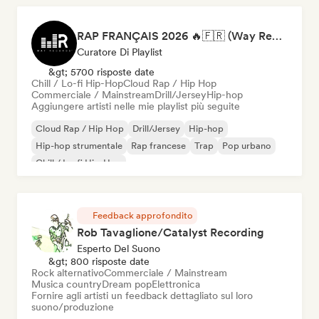
RAP FRANÇAIS 2026 🔥🇫🇷 (Way Records)
Curatore Di Playlist
&gt; 5700 risposte date
Chill / Lo-fi Hip-Hop
Cloud Rap / Hip Hop
Commerciale / Mainstream
Drill/Jersey
Hip-hop
Aggiungere artisti nelle mie playlist più seguite
Cloud Rap / Hip Hop
Drill/Jersey
Hip-hop
Hip-hop strumentale
Rap francese
Trap
Pop urbano
Chill / Lo-fi Hip-Hop
Feedback approfondito
Rob Tavaglione/Catalyst Recording
Esperto Del Suono
&gt; 800 risposte date
Rock alternativo
Commerciale / Mainstream
Musica country
Dream pop
Elettronica
Fornire agli artisti un feedback dettagliato sul loro
suono/produzione