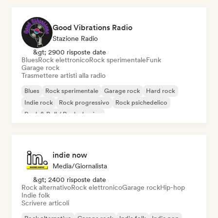
Good Vibrations Radio
Stazione Radio
&gt; 2900 risposte date
Blues
Rock elettronico
Rock sperimentale
Funk
Garage rock
Trasmettere artisti alla radio
Blues
Rock sperimentale
Garage rock
Hard rock
Indie rock
Rock progressivo
Rock psichedelico
Rock & Roll / Rock classico
indie now
Media/Giornalista
&gt; 2400 risposte date
Rock alternativo
Rock elettronico
Garage rock
Hip-hop
Indie folk
Scrivere articoli