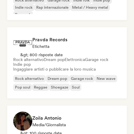
Rock alternativo
Garage rock
Indie folk
Indie pop
Indie rock
Rap internazionale
Metal / Heavy metal
Pop rock
Pravda Records
Etichetta
&gt; 800 risposte date
Rock alternativo
Dream pop
Elettronica
Garage rock
Indie pop
Ingaggiare artisti o pubblicare la loro musica
Rock alternativo
Dream pop
Garage rock
New wave
Pop soul
Reggae
Shoegaze
Soul
Zoila Antonio
Media/Giornalista
&gt; 100 risposte date