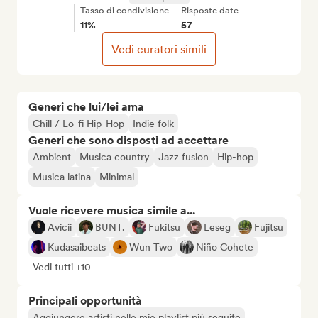
Tasso di condivisione
Risposte date
11%
57
Vedi curatori simili
Generi che lui/lei ama
Chill / Lo-fi Hip-Hop
Indie folk
Generi che sono disposti ad accettare
Ambient
Musica country
Jazz fusion
Hip-hop
Musica latina
Minimal
Vuole ricevere musica simile a...
Avicii
BUNT.
Fukitsu
Leseg
Fujitsu
Kudasaibeats
Wun Two
Niño Cohete
Vedi tutti +10
Principali opportunità
Aggiungere artisti nelle mie playlist più seguite