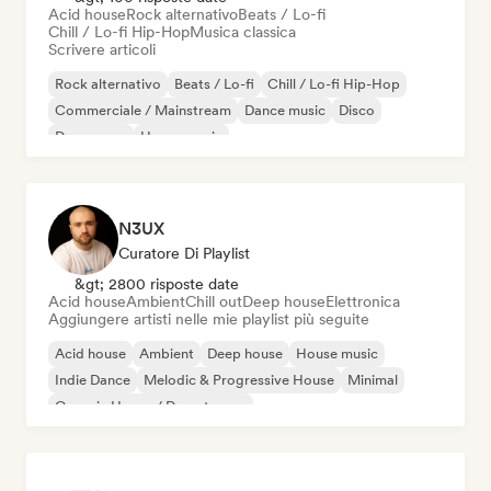
Acid house
Rock alternativo
Beats / Lo-fi
Chill / Lo-fi Hip-Hop
Musica classica
Scrivere articoli
Rock alternativo
Beats / Lo-fi
Chill / Lo-fi Hip-Hop
Commerciale / Mainstream
Dance music
Disco
Dream pop
House music
N3UX
Curatore Di Playlist
&gt; 2800 risposte date
Acid house
Ambient
Chill out
Deep house
Elettronica
Aggiungere artisti nelle mie playlist più seguite
Acid house
Ambient
Deep house
House music
Indie Dance
Melodic & Progressive House
Minimal
Organic House / Downtempo