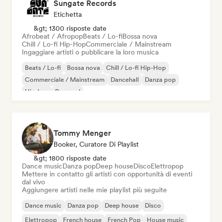
Sungate Records
Etichetta
&gt; 1300 risposte date
Afrobeat / Afropop
Beats / Lo-fi
Bossa nova
Chill / Lo-fi Hip-Hop
Commerciale / Mainstream
Ingaggiare artisti o pubblicare la loro musica
Beats / Lo-fi
Bossa nova
Chill / Lo-fi Hip-Hop
Commerciale / Mainstream
Dancehall
Danza pop
Hip-hop
Pop soul
Tommy Menger
Booker, Curatore Di Playlist
&gt; 1800 risposte date
Dance music
Danza pop
Deep house
Disco
Elettropop
Mettere in contatto gli artisti con opportunità di eventi
dal vivo
Aggiungere artisti nelle mie playlist più seguite
Dance music
Danza pop
Deep house
Disco
Elettropop
French house
French Pop
House music