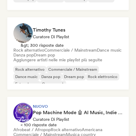
Timothy Tunes
Curatore Di Playlist
&gt; 300 risposte date
Rock alternativo
Commerciale / Mainstream
Dance music
Danza pop
Dream pop
Aggiungere artisti nelle mie playlist più seguite
Rock alternativo
Commerciale / Mainstream
Dance music
Danza pop
Dream pop
Rock elettronico
Future house
Garage rock
NUOVO
Pop Machine Mode 🤖 AI Music, Indie Pop & Dream Pop
Curatore Di Playlist
< 100 risposte date
Afrobeat / Afropop
Rock alternativo
Americana
Commerciale / Mainstream
Musica country