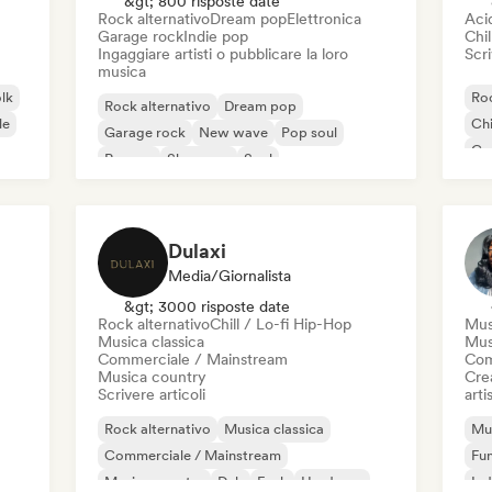
&gt; 800 risposte date
Rock alternativo
Dream pop
Elettronica
Aci
Garage rock
Indie pop
Chil
Ingaggiare artisti o pubblicare la loro
Scri
musica
olk
Roc
Rock alternativo
Dream pop
le
Chi
Garage rock
New wave
Pop soul
Co
Reggae
Shoegaze
Soul
Di
Dulaxi
Media/Giornalista
&gt; 3000 risposte date
Rock alternativo
Chill / Lo-fi Hip-Hop
Mus
Musica classica
Mus
Commerciale / Mainstream
Com
Musica country
Crea
Scrivere articoli
artis
Rock alternativo
Musica classica
Mus
Commerciale / Mainstream
Fu
Musica country
Dub
Funk
Hardcore
Ind