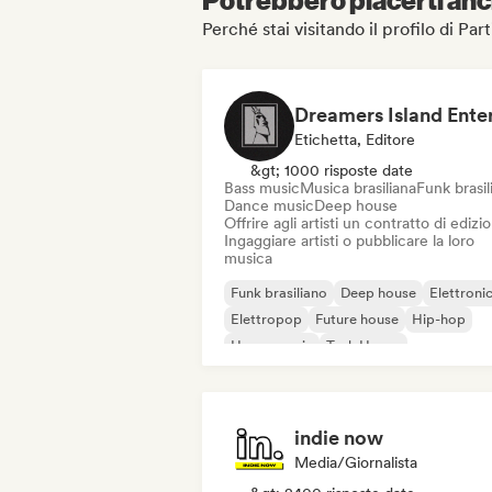
Perché stai visitando il profilo di P
Etichetta, Editore
&gt; 1000 risposte date
Bass music
Musica brasiliana
Funk brasil
Dance music
Deep house
Offrire agli artisti un contratto di edizi
Ingaggiare artisti o pubblicare la loro
musica
Funk brasiliano
Deep house
Elettroni
Elettropop
Future house
Hip-hop
House music
Tech House
indie now
Media/Giornalista