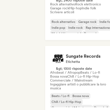
&gt; 2400 risposte date
Rock alternativo
Rock elettronico
Garage rock
Hip-hop
Indie folk
Scrivere articoli
Rock alternativo
Garage rock
Indie f
Indie pop
Indie rock
Rap internaziona
Metal / Heavy metal
Pop rock
Sungate Records
Etichetta
&gt; 1300 risposte date
Afrobeat / Afropop
Beats / Lo-fi
Bossa nova
Chill / Lo-fi Hip-Hop
Commerciale / Mainstream
Ingaggiare artisti o pubblicare la loro
musica
Beats / Lo-fi
Bossa nova
Chill / Lo-fi Hip-Hop
Commerciale / Mainstream
Dancehall