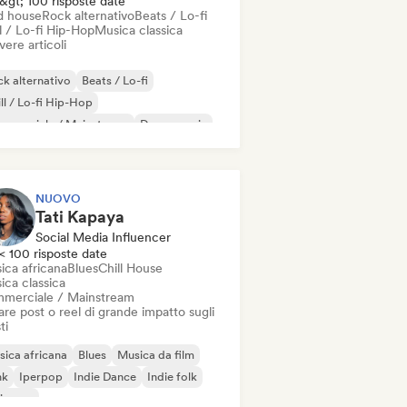
&gt; 100 risposte date
d house
Rock alternativo
Beats / Lo-fi
l / Lo-fi Hip-Hop
Musica classica
vere articoli
k alternativo
Beats / Lo-fi
ll / Lo-fi Hip-Hop
mmerciale / Mainstream
Dance music
sco
Dream pop
House music
NUOVO
Tati Kapaya
Social Media Influencer
< 100 risposte date
ica africana
Blues
Chill House
ica classica
merciale / Mainstream
re post o reel di grande impatto sugli
ti
ica africana
Blues
Musica da film
nk
Iperpop
Indie Dance
Indie folk
ie pop