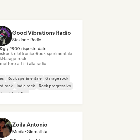
Good Vibrations Radio
Stazione Radio
&gt; 2900 risposte date
es
Rock elettronico
Rock sperimentale
k
Garage rock
mettere artisti alla radio
es
Rock sperimentale
Garage rock
rd rock
Indie rock
Rock progressivo
k psichedelico
k & Roll / Rock classico
Zoila Antonio
Media/Giornalista