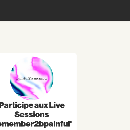
Participe aux Live
Sessions
emember2bpainful"