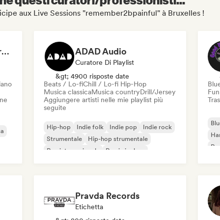
articipe aux Live Sessions "remember2bpainful" à Bruxelles !
Dreamers Island Entertainment
ADAD Audio
Curatore Di Playlist
&gt; 4900 risposte date
iano
Beats / Lo-fi
Chill / Lo-fi Hip-Hop
Blu
Musica classica
Musica country
Drill/Jersey
Fun
one
Aggiungere artisti nelle mie playlist più
Tras
seguite
Blu
Hip-hop
Indie folk
Indie pop
Indie rock
ca
Ha
Strumentale
Hip-hop strumentale
Roc
Rap internazionale
Rap in inglese
Roc
Pravda Records
Etichetta