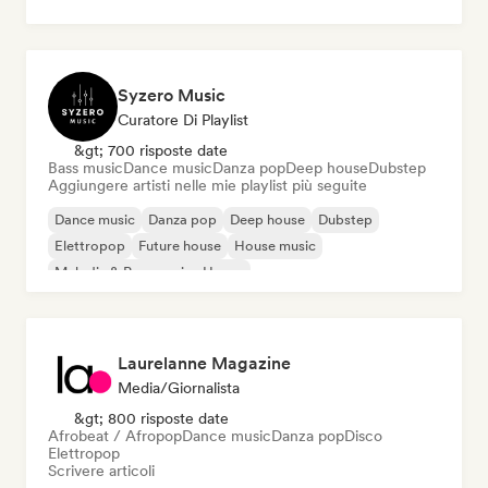
Syzero Music
Curatore Di Playlist
&gt; 700 risposte date
Bass music
Dance music
Danza pop
Deep house
Dubstep
Aggiungere artisti nelle mie playlist più seguite
Dance music
Danza pop
Deep house
Dubstep
Elettropop
Future house
House music
Melodic & Progressive House
Laurelanne Magazine
Media/Giornalista
&gt; 800 risposte date
Afrobeat / Afropop
Dance music
Danza pop
Disco
Elettropop
Scrivere articoli