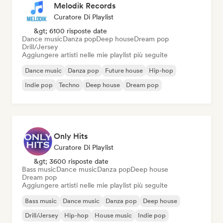
Melodik Records
Curatore Di Playlist
&gt; 6100 risposte date
Dance music
Danza pop
Deep house
Dream pop
Drill/Jersey
Aggiungere artisti nelle mie playlist più seguite
Dance music
Danza pop
Future house
Hip-hop
Indie pop
Techno
Deep house
Dream pop
Only Hits
Curatore Di Playlist
&gt; 3600 risposte date
Bass music
Dance music
Danza pop
Deep house
Dream pop
Aggiungere artisti nelle mie playlist più seguite
Bass music
Dance music
Danza pop
Deep house
Drill/Jersey
Hip-hop
House music
Indie pop