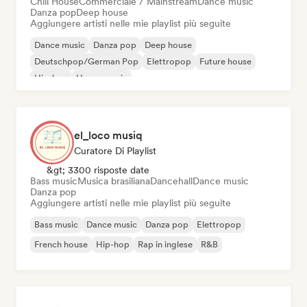
Chill House
Commerciale / Mainstream
Dance music
Danza pop
Deep house
Aggiungere artisti nelle mie playlist più seguite
Dance music
Danza pop
Deep house
Deutschpop/German Pop
Elettropop
Future house
Hip-hop
House music
el_loco musiq
Curatore Di Playlist
&gt; 3300 risposte date
Bass music
Musica brasiliana
Dancehall
Dance music
Danza pop
Aggiungere artisti nelle mie playlist più seguite
Bass music
Dance music
Danza pop
Elettropop
French house
Hip-hop
Rap in inglese
R&B