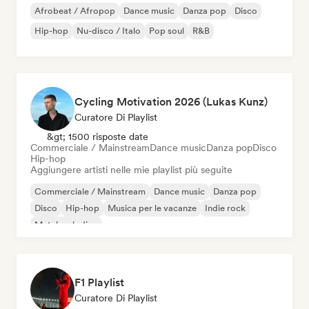
Afrobeat / Afropop
Dance music
Danza pop
Disco
Hip-hop
Nu-disco / Italo
Pop soul
R&B
Cycling Motivation 2026 (Lukas Kunz)
Curatore Di Playlist
&gt; 1500 risposte date
Commerciale / Mainstream
Dance music
Danza pop
Disco
Hip-hop
Aggiungere artisti nelle mie playlist più seguite
Commerciale / Mainstream
Dance music
Danza pop
Disco
Hip-hop
Musica per le vacanze
Indie rock
Metal melodico
F1 Playlist
Curatore Di Playlist