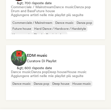
&gt; 700 risposte date
Commerciale / Mainstream
Dance music
Danza pop
Drum and Bass
Future house
Aggiungere artisti nelle mie playlist più seguite
Commerciale / Mainstream
Dance music
Danza pop
Future house
Hard Dance / Hardcore / Hardstyle
House music
Phonk
Rap in inglese
EDM music
Curatore Di Playlist
&gt; 600 risposte date
Dance music
Danza pop
Deep house
House music
Aggiungere artisti nelle mie playlist più seguite
Dance music
Danza pop
Deep house
House music