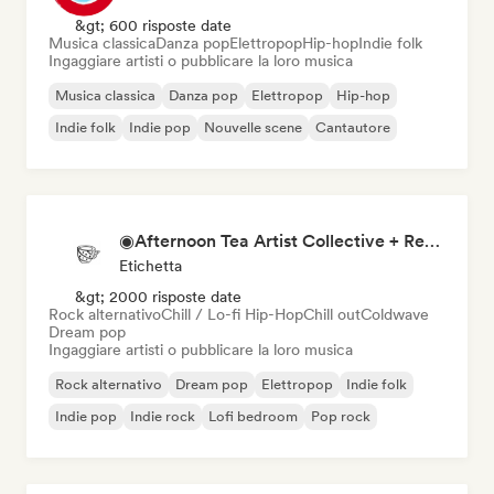
&gt; 600 risposte date
Musica classica
Danza pop
Elettropop
Hip-hop
Indie folk
Ingaggiare artisti o pubblicare la loro musica
Musica classica
Danza pop
Elettropop
Hip-hop
Indie folk
Indie pop
Nouvelle scene
Cantautore
◉Afternoon Tea Artist Collective + Record Label◉
Etichetta
&gt; 2000 risposte date
Rock alternativo
Chill / Lo-fi Hip-Hop
Chill out
Coldwave
Dream pop
Ingaggiare artisti o pubblicare la loro musica
Rock alternativo
Dream pop
Elettropop
Indie folk
Indie pop
Indie rock
Lofi bedroom
Pop rock