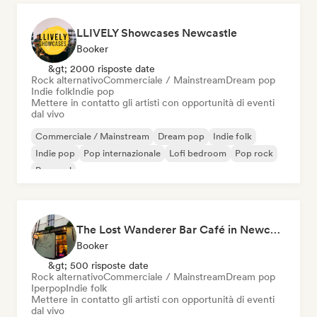
LLIVELY Showcases Newcastle
Booker
&gt; 2000 risposte date
Rock alternativo
Commerciale / Mainstream
Dream pop
Indie folk
Indie pop
Mettere in contatto gli artisti con opportunità di eventi
dal vivo
Commerciale / Mainstream
Dream pop
Indie folk
Indie pop
Pop internazionale
Lofi bedroom
Pop rock
Pop soul
The Lost Wanderer Bar Café in Newcastle
Booker
&gt; 500 risposte date
Rock alternativo
Commerciale / Mainstream
Dream pop
Iperpop
Indie folk
Mettere in contatto gli artisti con opportunità di eventi
dal vivo