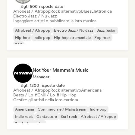
&gt; 500 risposte date
Afrobeat / Afropop
Rock alternativo
Blues
Elettronica
Electro Jazz / Nu Jazz
Ingaggiare artisti o pubblicare la loro musica
Afrobeat / Afropop
Electro Jazz / Nu Jazz
Jazz fusion
Hip-hop
Indie pop
Hip-hop strumentale
Pop rock
R&B
Not Your Mamma's Music
Manager
&gt; 1200 risposte date
Afrobeat / Afropop
Rock alternativo
Americana
Beats / Lo-fi
Chill / Lo-fi Hip-Hop
Gestire gli artisti nella loro carriera
Americana
Commerciale / Mainstream
Indie pop
Indie rock
Cantautore
Surf rock
Afrobeat / Afropop
Rock alternativo