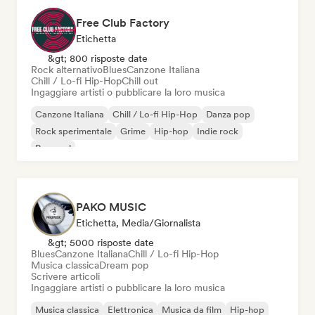
Free Club Factory
Etichetta
&gt; 800 risposte date
Rock alternativo
Blues
Canzone Italiana
Chill / Lo-fi Hip-Hop
Chill out
Ingaggiare artisti o pubblicare la loro musica
Canzone Italiana
Chill / Lo-fi Hip-Hop
Danza pop
Rock sperimentale
Grime
Hip-hop
Indie rock
Pop soul
PAKO MUSIC
Etichetta, Media/Giornalista
&gt; 5000 risposte date
Blues
Canzone Italiana
Chill / Lo-fi Hip-Hop
Musica classica
Dream pop
Scrivere articoli
Ingaggiare artisti o pubblicare la loro musica
Musica classica
Elettronica
Musica da film
Hip-hop