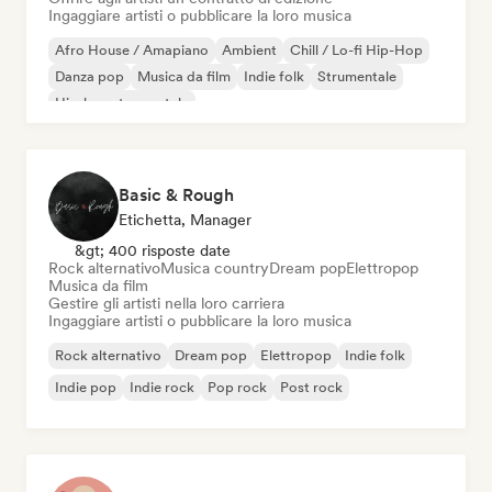
Ingaggiare artisti o pubblicare la loro musica
Afro House / Amapiano
Ambient
Chill / Lo-fi Hip-Hop
Danza pop
Musica da film
Indie folk
Strumentale
Hip-hop strumentale
Basic & Rough
Etichetta, Manager
&gt; 400 risposte date
Rock alternativo
Musica country
Dream pop
Elettropop
Musica da film
Gestire gli artisti nella loro carriera
Ingaggiare artisti o pubblicare la loro musica
Rock alternativo
Dream pop
Elettropop
Indie folk
Indie pop
Indie rock
Pop rock
Post rock