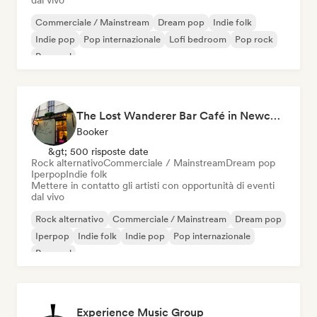
dal vivo
Commerciale / Mainstream
Dream pop
Indie folk
Indie pop
Pop internazionale
Lofi bedroom
Pop rock
Pop soul
The Lost Wanderer Bar Café in Newcastle
Booker
&gt; 500 risposte date
Rock alternativo
Commerciale / Mainstream
Dream pop
Iperpop
Indie folk
Mettere in contatto gli artisti con opportunità di eventi
dal vivo
Rock alternativo
Commerciale / Mainstream
Dream pop
Iperpop
Indie folk
Indie pop
Pop internazionale
Pop soul
Experience Music Group