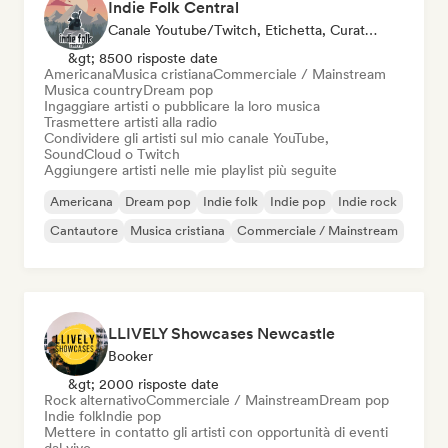
Indie Folk Central
Canale Youtube/Twitch, Etichetta, Curatore Di Playlist, Stazione Radio
&gt; 8500 risposte date
Americana
Musica cristiana
Commerciale / Mainstream
Musica country
Dream pop
Ingaggiare artisti o pubblicare la loro musica
Trasmettere artisti alla radio
Condividere gli artisti sul mio canale YouTube,
SoundCloud o Twitch
Aggiungere artisti nelle mie playlist più seguite
Americana
Dream pop
Indie folk
Indie pop
Indie rock
Cantautore
Musica cristiana
Commerciale / Mainstream
LLIVELY Showcases Newcastle
Booker
&gt; 2000 risposte date
Rock alternativo
Commerciale / Mainstream
Dream pop
Indie folk
Indie pop
Mettere in contatto gli artisti con opportunità di eventi