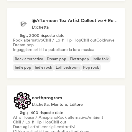
◉Afternoon Tea Artist Collective + Record Label◉
Etichetta
&gt; 2000 risposte date
Rock alternativo
Chill / Lo-fi Hip-Hop
Chill out
Coldwave
Dream pop
Ingaggiare artisti o pubblicare la loro musica
Rock alternativo
Dream pop
Elettropop
Indie folk
Indie pop
Indie rock
Lofi bedroom
Pop rock
earthprogram
Etichetta, Mentore, Editore
&gt; 1400 risposte date
Afro House / Amapiano
Rock alternativo
Ambient
Chill / Lo-fi Hip-Hop
Chill out
Dare agli artisti consigli costruttivi
Offrire agli artisti un contratto di edizione