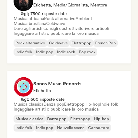
Etichetta, Media/Giornalista, Mentore
&gt; 7500 risposte date
Musica africana
Rock alternativo
Ambient
Musica brasiliana
Coldwave
Dare agli artisti consigli costruttivi
Scrivere articoli
Ingaggiare artisti o pubblicare la loro musica
Rock alternativo
Coldwave
Elettropop
French Pop
Indie folk
Indie pop
Indie rock
Pop rock
Sonos Music Records
Etichetta
&gt; 600 risposte date
Musica classica
Danza pop
Elettropop
Hip-hop
Indie folk
Ingaggiare artisti o pubblicare la loro musica
Musica classica
Danza pop
Elettropop
Hip-hop
Indie folk
Indie pop
Nouvelle scene
Cantautore