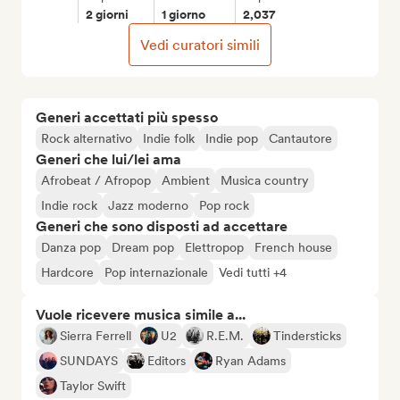
2 giorni
1 giorno
2,037
Vedi curatori simili
Generi accettati più spesso
Rock alternativo
Indie folk
Indie pop
Cantautore
Generi che lui/lei ama
Afrobeat / Afropop
Ambient
Musica country
Indie rock
Jazz moderno
Pop rock
Generi che sono disposti ad accettare
Danza pop
Dream pop
Elettropop
French house
Hardcore
Pop internazionale
Vedi tutti +4
Vuole ricevere musica simile a...
Sierra Ferrell
U2
R.E.M.
Tindersticks
SUNDAYS
Editors
Ryan Adams
Taylor Swift