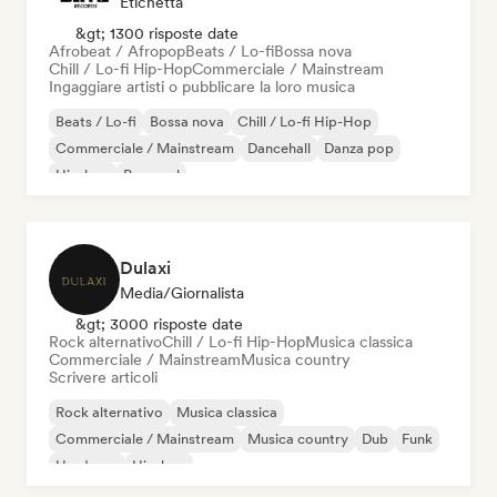
Etichetta
&gt; 1300 risposte date
Afrobeat / Afropop
Beats / Lo-fi
Bossa nova
Chill / Lo-fi Hip-Hop
Commerciale / Mainstream
Ingaggiare artisti o pubblicare la loro musica
Beats / Lo-fi
Bossa nova
Chill / Lo-fi Hip-Hop
Commerciale / Mainstream
Dancehall
Danza pop
Hip-hop
Pop soul
Dulaxi
Media/Giornalista
&gt; 3000 risposte date
Rock alternativo
Chill / Lo-fi Hip-Hop
Musica classica
Commerciale / Mainstream
Musica country
Scrivere articoli
Rock alternativo
Musica classica
Commerciale / Mainstream
Musica country
Dub
Funk
Hardcore
Hip-hop