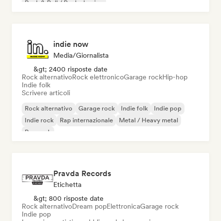
Rock & Roll / Rock classico
indie now
Media/Giornalista
&gt; 2400 risposte date
Rock alternativo
Rock elettronico
Garage rock
Hip-hop
Indie folk
Scrivere articoli
Rock alternativo
Garage rock
Indie folk
Indie pop
Indie rock
Rap internazionale
Metal / Heavy metal
Pop rock
Pravda Records
Etichetta
&gt; 800 risposte date
Rock alternativo
Dream pop
Elettronica
Garage rock
Indie pop