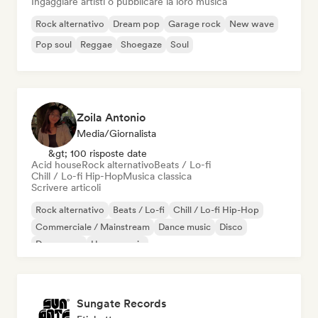
Ingaggiare artisti o pubblicare la loro musica
Rock alternativo
Dream pop
Garage rock
New wave
Pop soul
Reggae
Shoegaze
Soul
Zoila Antonio
Media/Giornalista
&gt; 100 risposte date
Acid house
Rock alternativo
Beats / Lo-fi
Chill / Lo-fi Hip-Hop
Musica classica
Scrivere articoli
Rock alternativo
Beats / Lo-fi
Chill / Lo-fi Hip-Hop
Commerciale / Mainstream
Dance music
Disco
Dream pop
House music
Sungate Records