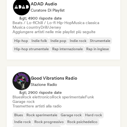
ADAD Audio
Curatore Di Playlist
&gt; 4900 risposte date
Beats / Lo-fi
Chill / Lo-fi Hip-Hop
Musica classica
Musica country
Drill/Jersey
Aggiungere artisti nelle mie playlist più seguite
Hip-hop
Indie folk
Indie pop
Indie rock
Strumentale
Hip-hop strumentale
Rap internazionale
Rap in inglese
Good Vibrations Radio
Stazione Radio
&gt; 2900 risposte date
Blues
Rock elettronico
Rock sperimentale
Funk
Garage rock
Trasmettere artisti alla radio
Blues
Rock sperimentale
Garage rock
Hard rock
Indie rock
Rock progressivo
Rock psichedelico