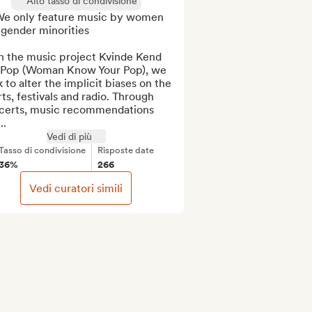
Alto tasso di condivisione
We only feature music by women 
gender minorities 

h the music project Kvinde Kend 
 Pop (Woman Know Your Pop), we 
 to alter the implicit biases on the 
ts, festivals and radio. Through 
certs, music recommendations 
..
Vedi di più
Tasso di condivisione
Risposte date
36%
266
Vedi curatori simili