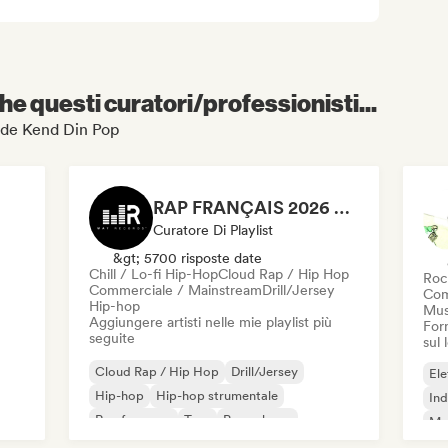
e questi curatori/professionisti...
vinde Kend Din Pop
RAP FRANÇAIS 2026 🔥🇫🇷 (Way Records)
Curatore Di Playlist
&gt; 5700 risposte date
Chill / Lo-fi Hip-Hop
Cloud Rap / Hip Hop
Roc
Commerciale / Mainstream
Drill/Jersey
Com
Hip-hop
Mus
Aggiungere artisti nelle mie playlist più
Forn
seguite
sul
Cloud Rap / Hip Hop
Drill/Jersey
Ele
Hip-hop
Hip-hop strumentale
Ind
Rap francese
Trap
Pop urbano
Met
Chill / Lo-fi Hip-Hop
Roc