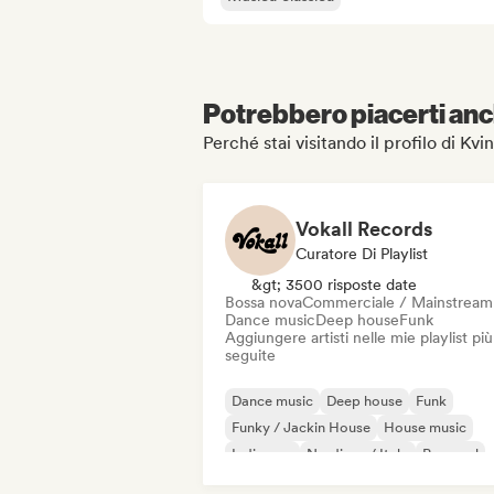
Potrebbero piacerti anch
Perché stai visitando il profilo di K
Vokall Records
Curatore Di Playlist
&gt; 3500 risposte date
Bossa nova
Commerciale / Mainstream
Dance music
Deep house
Funk
Aggiungere artisti nelle mie playlist più
seguite
Dance music
Deep house
Funk
Funky / Jackin House
House music
Indie pop
Nu-disco / Italo
Pop soul