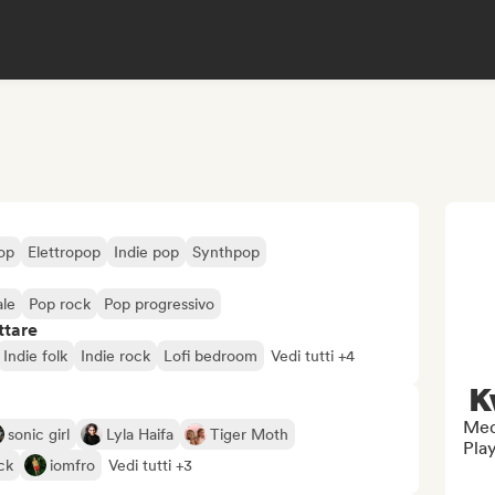
op
Elettropop
Indie pop
Synthpop
ale
Pop rock
Pop progressivo
ttare
Indie folk
Indie rock
Lofi bedroom
Vedi tutti +4
K
Med
sonic girl
Lyla Haifa
Tiger Moth
Play
ck
iomfro
Vedi tutti +3