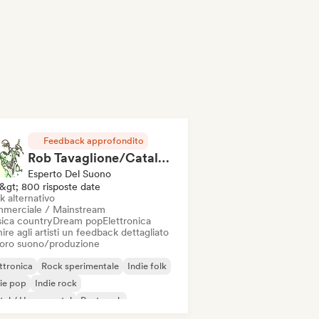
Feedback approfondito
Rob Tavaglione/Catalyst Recording
Esperto Del Suono
&gt; 800 risposte date
k alternativo
merciale / Mainstream
ica country
Dream pop
Elettronica
ire agli artisti un feedback dettagliato
 loro suono/produzione
ttronica
Rock sperimentale
Indie folk
ie pop
Indie rock
al / Heavy metal
Post punk
k & Roll / Rock classico