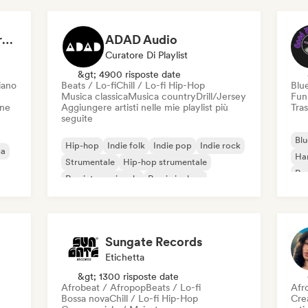
Dreamers Island Entertainment
ADAD Audio
Curatore Di Playlist
&gt; 4900 risposte date
iano
Beats / Lo-fi
Chill / Lo-fi Hip-Hop
Blu
Musica classica
Musica country
Drill/Jersey
Fun
one
Aggiungere artisti nelle mie playlist più
Tras
seguite
Blu
Hip-hop
Indie folk
Indie pop
Indie rock
ca
Ha
Strumentale
Hip-hop strumentale
Roc
Rap internazionale
Rap in inglese
Roc
Sungate Records
Etichetta
&gt; 1300 risposte date
Afrobeat / Afropop
Beats / Lo-fi
Afr
Bossa nova
Chill / Lo-fi Hip-Hop
Crea