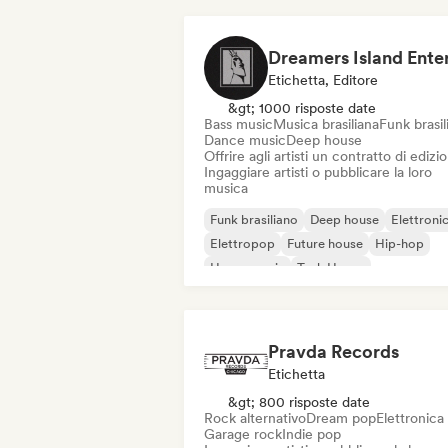
Etichetta, Editore
&gt; 1000 risposte date
Bass music
Musica brasiliana
Funk brasil
Dance music
Deep house
Offrire agli artisti un contratto di edizi
Ingaggiare artisti o pubblicare la loro
musica
Funk brasiliano
Deep house
Elettroni
Elettropop
Future house
Hip-hop
House music
Tech House
Pravda Records
Etichetta
&gt; 800 risposte date
Rock alternativo
Dream pop
Elettronica
Garage rock
Indie pop