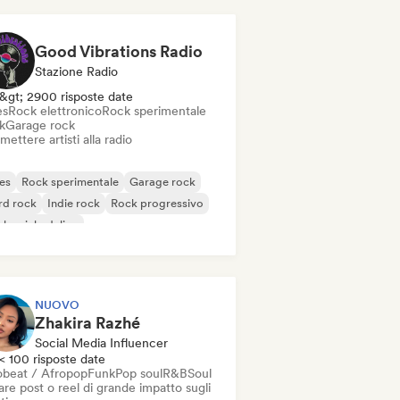
Good Vibrations Radio
Stazione Radio
&gt; 2900 risposte date
es
Rock elettronico
Rock sperimentale
k
Garage rock
mettere artisti alla radio
es
Rock sperimentale
Garage rock
rd rock
Indie rock
Rock progressivo
k psichedelico
k & Roll / Rock classico
NUOVO
Zhakira Razhé
Social Media Influencer
< 100 risposte date
obeat / Afropop
Funk
Pop soul
R&B
Soul
re post o reel di grande impatto sugli