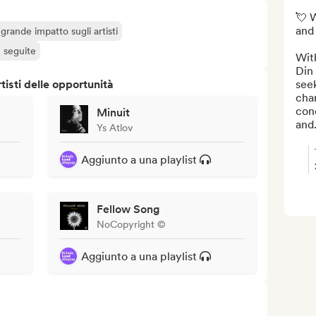
💘 
and 
grande impatto sugli artisti
ù seguite
Wit
Din
isti delle opportunità
seek
char
con
Minuit
and.
Ys Atlov
Aggiunto a una playlist
Fellow Song
NoCopyright ©
Aggiunto a una playlist