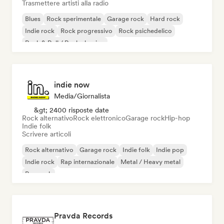
Trasmettere artisti alla radio
Blues
Rock sperimentale
Garage rock
Hard rock
Indie rock
Rock progressivo
Rock psichedelico
Rock & Roll / Rock classico
indie now
Media/Giornalista
&gt; 2400 risposte date
Rock alternativo
Rock elettronico
Garage rock
Hip-hop
Indie folk
Scrivere articoli
Rock alternativo
Garage rock
Indie folk
Indie pop
Indie rock
Rap internazionale
Metal / Heavy metal
Pop rock
Pravda Records