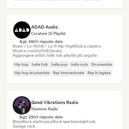
ADAD Audio
Curatore Di Playlist
&gt; 4900 risposte date
Beats / Lo-fi
Chill / Lo-fi Hip-Hop
Musica classica
Musica country
Drill/Jersey
Aggiungere artisti nelle mie playlist più seguite
Hip-hop
Indie folk
Indie pop
Indie rock
Strumentale
Hip-hop strumentale
Rap internazionale
Rap in inglese
Good Vibrations Radio
Stazione Radio
&gt; 2900 risposte date
Blues
Rock elettronico
Rock sperimentale
Funk
Garage rock