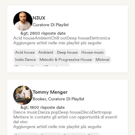
N3UX
Curatore Di Playlist
&gt; 2800 risposte date
Acid house
Ambient
Chill out
Deep house
Elettronica
Aggiungere artisti nelle mie playlist più seguite
Acid house
Ambient
Deep house
House music
Indie Dance
Melodic & Progressive House
Minimal
Organic House / Downtempo
Tommy Menger
Booker, Curatore Di Playlist
&gt; 1800 risposte date
Dance music
Danza pop
Deep house
Disco
Elettropop
Mettere in contatto gli artisti con opportunità di eventi
dal vivo
Aggiungere artisti nelle mie playlist più seguite