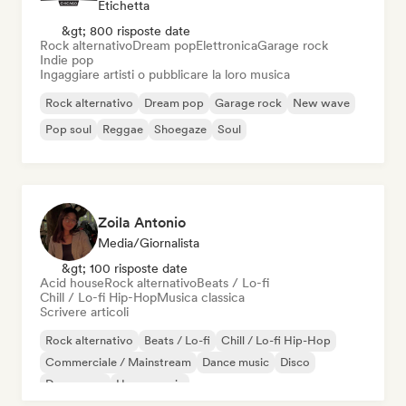
Etichetta
&gt; 800 risposte date
Rock alternativo
Dream pop
Elettronica
Garage rock
Indie pop
Ingaggiare artisti o pubblicare la loro musica
Rock alternativo
Dream pop
Garage rock
New wave
Pop soul
Reggae
Shoegaze
Soul
Zoila Antonio
Media/Giornalista
&gt; 100 risposte date
Acid house
Rock alternativo
Beats / Lo-fi
Chill / Lo-fi Hip-Hop
Musica classica
Scrivere articoli
Rock alternativo
Beats / Lo-fi
Chill / Lo-fi Hip-Hop
Commerciale / Mainstream
Dance music
Disco
Dream pop
House music