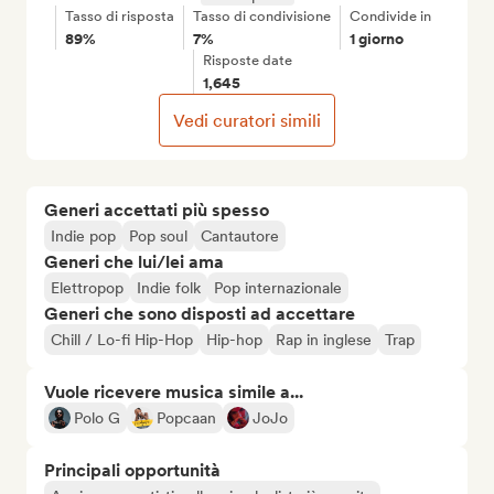
Tasso di risposta
Tasso di condivisione
Condivide in
89%
7%
1 giorno
Risposte date
1,645
Vedi curatori simili
Generi accettati più spesso
Indie pop
Pop soul
Cantautore
Generi che lui/lei ama
Elettropop
Indie folk
Pop internazionale
Generi che sono disposti ad accettare
Chill / Lo-fi Hip-Hop
Hip-hop
Rap in inglese
Trap
Vuole ricevere musica simile a...
Polo G
Popcaan
JoJo
Principali opportunità