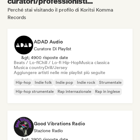
curatori/professionisti...
Perché stai visitando il profilo di Koritsi Komma
Records
ADAD Audio
Curatore Di Playlist
&gt; 4900 risposte date
Beats / Lo-fi
Chill / Lo-fi Hip-Hop
Musica classica
Musica country
Drill/Jersey
Aggiungere artisti nelle mie playlist più seguite
Hip-hop
Indie folk
Indie pop
Indie rock
Strumentale
Hip-hop strumentale
Rap internazionale
Rap in inglese
Good Vibrations Radio
Stazione Radio
&gt; 2900 risposte date