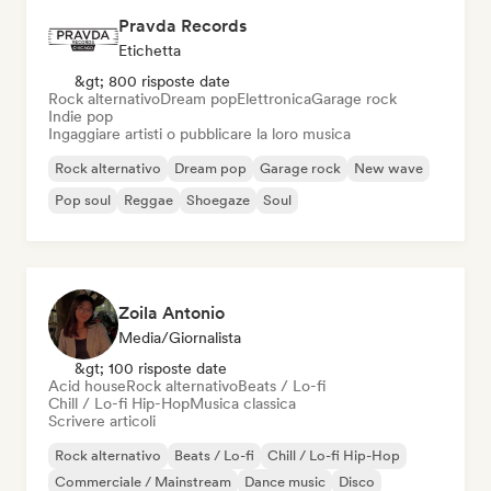
Pravda Records
Etichetta
&gt; 800 risposte date
Rock alternativo
Dream pop
Elettronica
Garage rock
Indie pop
Ingaggiare artisti o pubblicare la loro musica
Rock alternativo
Dream pop
Garage rock
New wave
Pop soul
Reggae
Shoegaze
Soul
Zoila Antonio
Media/Giornalista
&gt; 100 risposte date
Acid house
Rock alternativo
Beats / Lo-fi
Chill / Lo-fi Hip-Hop
Musica classica
Scrivere articoli
Rock alternativo
Beats / Lo-fi
Chill / Lo-fi Hip-Hop
Commerciale / Mainstream
Dance music
Disco