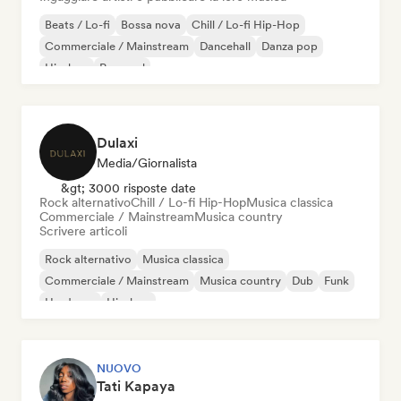
Beats / Lo-fi
Bossa nova
Chill / Lo-fi Hip-Hop
Commerciale / Mainstream
Dancehall
Danza pop
Hip-hop
Pop soul
Dulaxi
Media/Giornalista
&gt; 3000 risposte date
Rock alternativo
Chill / Lo-fi Hip-Hop
Musica classica
Commerciale / Mainstream
Musica country
Scrivere articoli
Rock alternativo
Musica classica
Commerciale / Mainstream
Musica country
Dub
Funk
Hardcore
Hip-hop
NUOVO
Tati Kapaya