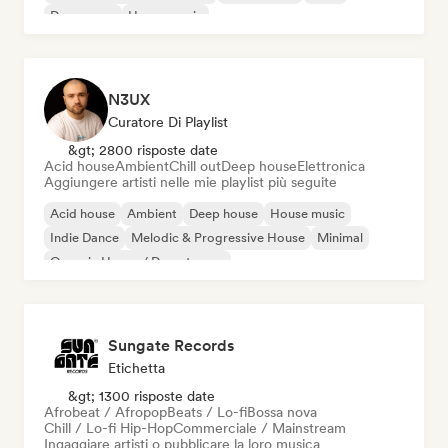
Dream pop
House music
N3UX
Curatore Di Playlist
&gt; 2800 risposte date
Acid house
Ambient
Chill out
Deep house
Elettronica
Aggiungere artisti nelle mie playlist più seguite
Acid house
Ambient
Deep house
House music
Indie Dance
Melodic & Progressive House
Minimal
Organic House / Downtempo
Sungate Records
Etichetta
&gt; 1300 risposte date
Afrobeat / Afropop
Beats / Lo-fi
Bossa nova
Chill / Lo-fi Hip-Hop
Commerciale / Mainstream
Ingaggiare artisti o pubblicare la loro musica