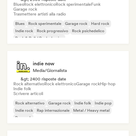
Blues
Rock elettronico
Rock sperimentale
Funk
Garage rock
Trasmettere artisti alla radio
Blues
Rock sperimentale
Garage rock
Hard rock
Indie rock
Rock progressivo
Rock psichedelico
Rock & Roll / Rock classico
indie now
Media/Giornalista
&gt; 2400 risposte date
Rock alternativo
Rock elettronico
Garage rock
Hip-hop
Indie folk
Scrivere articoli
Rock alternativo
Garage rock
Indie folk
Indie pop
Indie rock
Rap internazionale
Metal / Heavy metal
Pop rock