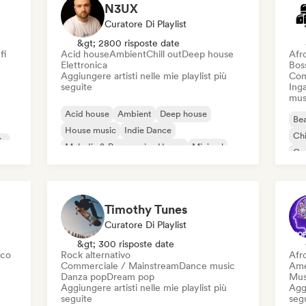
N3UX
Curatore Di Playlist
&gt; 2800 risposte date
fi
Acid house
Ambient
Chill out
Deep house
Afr
Elettronica
Bos
Aggiungere artisti nelle mie playlist più
Com
seguite
Inga
mus
Acid house
Ambient
Deep house
Bea
House music
Indie Dance
Chi
ic
Melodic & Progressive House
Minimal
Co
Organic House / Downtempo
Da
Timothy Tunes
Curatore Di Playlist
&gt; 300 risposte date
sco
Rock alternativo
Afr
Commerciale / Mainstream
Dance music
Ame
Danza pop
Dream pop
Mus
Aggiungere artisti nelle mie playlist più
Aggi
seguite
seg