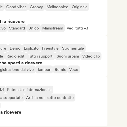
le
Good vibes
Groovy
Malinconico
Originale
i a ricevere
tivo
Standard
Unico
Mainstream
Vedi tutti +3
ture
Demo
Esplicito
Freestyle
Strumentale
le
Radio edit
Tutti i supporti
Suoni urbani
Video clip
che aperti a ricevere
gistrazione dal vivo
Tamburi
Remix
Voce
izi
Potenziale internazionale
ta supportato
Artista non sotto contratto
 a ricevere