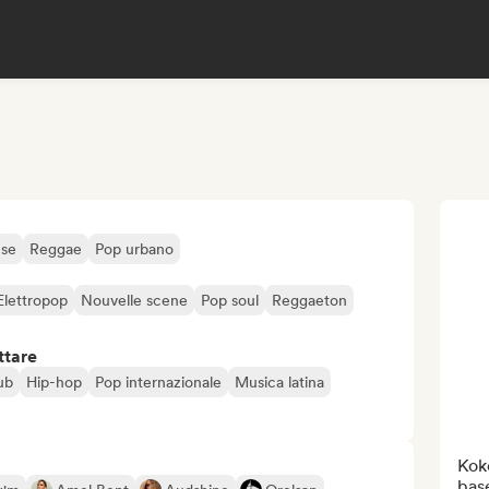
ese
Reggae
Pop urbano
Elettropop
Nouvelle scene
Pop soul
Reggaeton
ttare
ub
Hip-hop
Pop internazionale
Musica latina
Koko
base