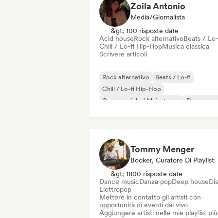
Zoila Antonio
Media/Giornalista
&gt; 100 risposte date
Acid house
Rock alternativo
Beats / Lo-
Chill / Lo-fi Hip-Hop
Musica classica
Scrivere articoli
Rock alternativo
Beats / Lo-fi
Chill / Lo-fi Hip-Hop
Commerciale / Mainstream
Dance mus
Disco
Dream pop
House music
Tommy Menger
Booker, Curatore Di Playlist
&gt; 1800 risposte date
Dance music
Danza pop
Deep house
Di
Elettropop
Mettere in contatto gli artisti con
opportunità di eventi dal vivo
Aggiungere artisti nelle mie playlist più