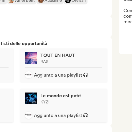
y'm
Amel Bent
Audshine
Orelsan
Con
cont
medi
isti delle opportunità
TOUT EN HAUT
RAS
Aggiunto a una playlist
Le monde est petit
KYZI
Aggiunto a una playlist