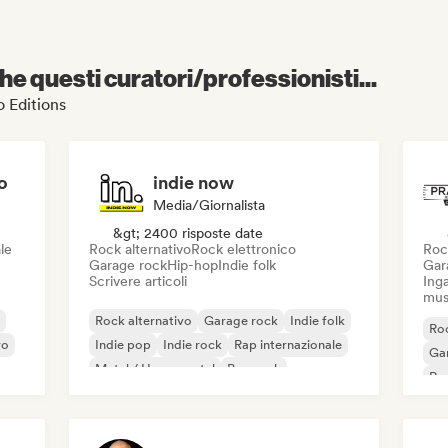
e questi curatori/professionisti...
o Editions
o
indie now
Media/Giornalista
&gt; 2400 risposte date
le
Rock alternativo
Rock elettronico
Roc
Garage rock
Hip-hop
Indie folk
Gar
Scrivere articoli
Inga
mus
Rock alternativo
Garage rock
Indie folk
Roc
vo
Indie pop
Indie rock
Rap internazionale
Ga
Metal / Heavy metal
Pop rock
Re