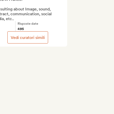
sulting about Image, sound, 
ract, communication, social 
a, etc..
Risposte date
495
Vedi curatori simili