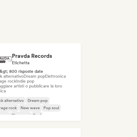
Pravda Records
Etichetta
&gt; 800 risposte date
k alternativo
Dream pop
Elettronica
age rock
Indie pop
ggiare artisti o pubblicare la loro
ica
k alternativo
Dream pop
rage rock
New wave
Pop soul
ggae
Shoegaze
Soul