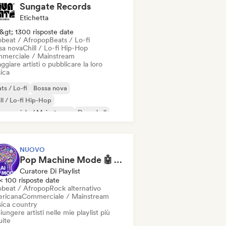
Sungate Records
Etichetta
&gt; 1300 risposte date
obeat / Afropop
Beats / Lo-fi
sa nova
Chill / Lo-fi Hip-Hop
merciale / Mainstream
ggiare artisti o pubblicare la loro
ica
ts / Lo-fi
Bossa nova
ll / Lo-fi Hip-Hop
mmerciale / Mainstream
Dancehall
nza pop
Hip-hop
Pop soul
NUOVO
Pop Machine Mode 🤖 AI Music, Indie Pop & Dream Pop
Curatore Di Playlist
< 100 risposte date
obeat / Afropop
Rock alternativo
ricana
Commerciale / Mainstream
ica country
ungere artisti nelle mie playlist più
uite