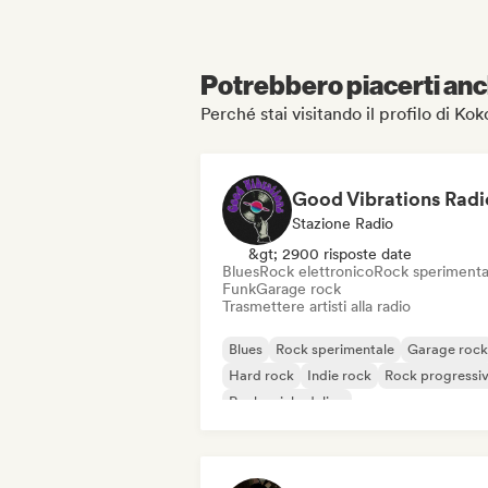
Potrebbero piacerti anch
Perché stai visitando il profilo di Kok
Good Vibrations Radi
Stazione Radio
&gt; 2900 risposte date
Blues
Rock elettronico
Rock sperimenta
Funk
Garage rock
Trasmettere artisti alla radio
Blues
Rock sperimentale
Garage rock
Hard rock
Indie rock
Rock progressi
Rock psichedelico
Rock & Roll / Rock classico