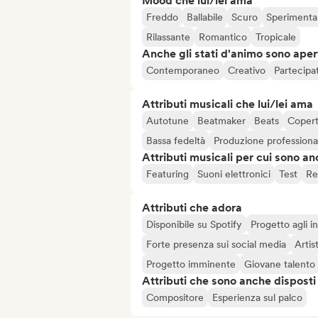
Mood che lui/lei ama
Freddo
Ballabile
Scuro
Sperimenta
Rilassante
Romantico
Tropicale
Anche gli stati d'animo sono apert
Contemporaneo
Creativo
Partecipa
Attributi musicali che lui/lei ama
Autotune
Beatmaker
Beats
Coper
Bassa fedeltà
Produzione professiona
Attributi musicali per cui sono an
Featuring
Suoni elettronici
Test
Re
Attributi che adora
Disponibile su Spotify
Progetto agli in
Forte presenza sui social media
Artis
Progetto imminente
Giovane talento
Attributi che sono anche disposti
Compositore
Esperienza sul palco