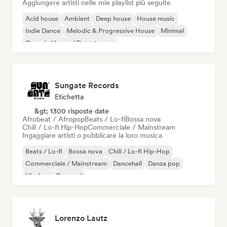
Aggiungere artisti nelle mie playlist più seguite
Acid house
Ambient
Deep house
House music
Indie Dance
Melodic & Progressive House
Minimal
Organic House / Downtempo
Sungate Records
Etichetta
&gt; 1300 risposte date
Afrobeat / Afropop
Beats / Lo-fi
Bossa nova
Chill / Lo-fi Hip-Hop
Commerciale / Mainstream
Ingaggiare artisti o pubblicare la loro musica
Beats / Lo-fi
Bossa nova
Chill / Lo-fi Hip-Hop
Commerciale / Mainstream
Dancehall
Danza pop
Hip-hop
Pop soul
Lorenzo Lautz