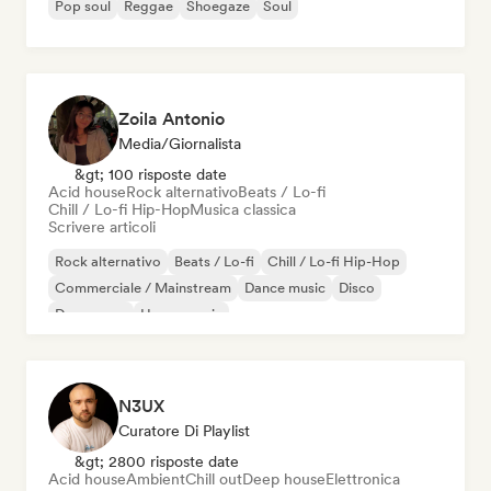
Pop soul
Reggae
Shoegaze
Soul
Zoila Antonio
Media/Giornalista
&gt; 100 risposte date
Acid house
Rock alternativo
Beats / Lo-fi
Chill / Lo-fi Hip-Hop
Musica classica
Scrivere articoli
Rock alternativo
Beats / Lo-fi
Chill / Lo-fi Hip-Hop
Commerciale / Mainstream
Dance music
Disco
Dream pop
House music
N3UX
Curatore Di Playlist
&gt; 2800 risposte date
Acid house
Ambient
Chill out
Deep house
Elettronica