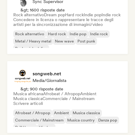
Sync Supervisor
&gt; 1600 risposte date
Rock alternativo
Dream pop
Hard rock
Indie pop
Indie rock
Concedere in licenza o rappresentare le tracce degli
artisti per la sincronizzazione di immagini/video
Rock alternativo
Hard rock
Indie pop
Indie rock
Metal / Heavy metal
New wave
Post punk
Rock psichedelico
songweb.net
Media/Giornalista
&gt; 900 risposte date
Musica africana
Afrobeat / Afropop
Ambient
Musica classica
Commerciale / Mainstream
Scrivere articoli
Afrobeat / Afropop
Ambient
Musica classica
Commerciale / Mainstream
Musica country
Danza pop
Drill/Jersey
Hip-hop