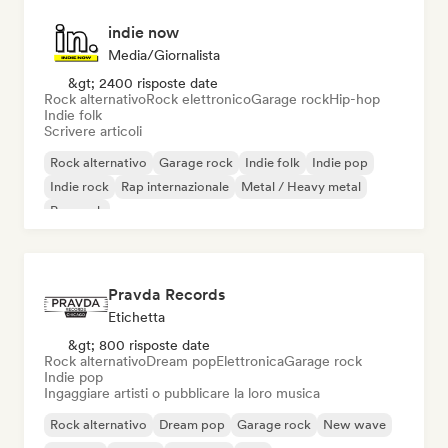
indie now
Media/Giornalista
&gt; 2400 risposte date
Rock alternativo
Rock elettronico
Garage rock
Hip-hop
Indie folk
Scrivere articoli
Rock alternativo
Garage rock
Indie folk
Indie pop
Indie rock
Rap internazionale
Metal / Heavy metal
Pop rock
Pravda Records
Etichetta
&gt; 800 risposte date
Rock alternativo
Dream pop
Elettronica
Garage rock
Indie pop
Ingaggiare artisti o pubblicare la loro musica
Rock alternativo
Dream pop
Garage rock
New wave