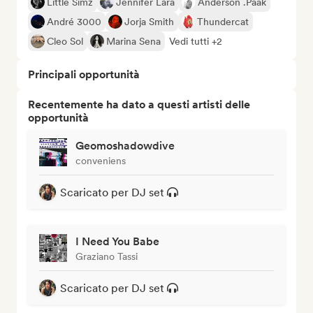
Little Simz
Jennifer Lara
Anderson .Paak
André 3000
Jorja Smith
Thundercat
Cleo Sol
Marina Sena
Vedi tutti +2
Principali opportunità
Recentemente ha dato a questi artisti delle
opportunità
Geomoshadowdive
conveniens
Scaricato per DJ set
I Need You Babe
Graziano Tassi
Scaricato per DJ set