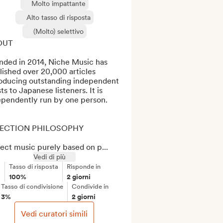
Molto impattante
Alto tasso di risposta
(Molto) selettivo
UT

nded in 2014, Niche Music has 
ished over 20,000 articles 
roducing outstanding independent 
sts to Japanese listeners. It is 
ependently run by one person.

ECTION PHILOSOPHY

lect music purely based on p...
Vedi di più
Tasso di risposta
Risponde in
100%
2 giorni
Tasso di condivisione
Condivide in
3%
2 giorni
Vedi curatori simili