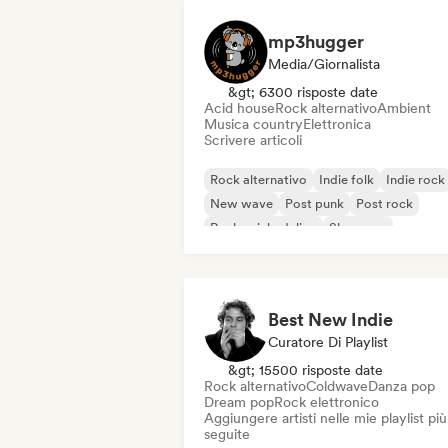
mp3hugger
Media/Giornalista
&gt; 6300 risposte date
Acid house
Rock alternativo
Ambient
Musica country
Elettronica
Scrivere articoli
Rock alternativo
Indie folk
Indie rock
New wave
Post punk
Post rock
Rock psichedelico
Shoegaze
Best New Indie
Curatore Di Playlist
&gt; 15500 risposte date
Rock alternativo
Coldwave
Danza pop
Dream pop
Rock elettronico
Aggiungere artisti nelle mie playlist più
seguite