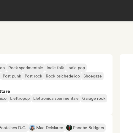
pop
Rock sperimentale
Indie folk
Indie pop
Post punk
Post rock
Rock psichedelico
Shoegaze
ttare
nico
Elettropop
Elettronica sperimentale
Garage rock
Fontaines D.C.
Mac DeMarco
Phoebe Bridgers