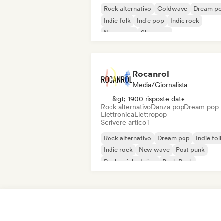
Rock alternativo
Coldwave
Dream p
Indie folk
Indie pop
Indie rock
New wave
Shoegaze
Rocanrol
Media/Giornalista
&gt; 1900 risposte date
Rock alternativo
Danza pop
Dream pop
Elettronica
Elettropop
Scrivere articoli
Rock alternativo
Dream pop
Indie fol
Indie rock
New wave
Post punk
Rock psichedelico
Punk Rock