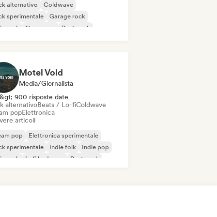
k alternativo
Coldwave
k sperimentale
Garage rock
ie rock
New wave
Post punk
k psichedelico
Motel Void
Media/Giornalista
&gt; 900 risposte date
k alternativo
Beats / Lo-fi
Coldwave
am pop
Elettronica
vere articoli
eam pop
Elettronica sperimentale
k sperimentale
Indie folk
Indie pop
ie rock
Lofi bedroom
Post punk