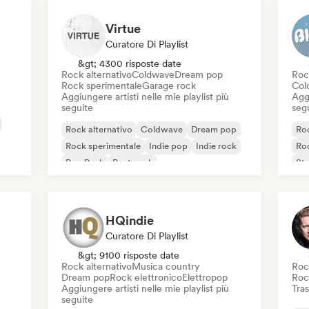
Virtue
Curatore Di Playlist
&gt; 4300 risposte date
Rock alternativo
Coldwave
Dream pop
Roc
Rock sperimentale
Garage rock
Col
Aggiungere artisti nelle mie playlist più
Aggi
seguite
seg
Rock alternativo
Coldwave
Dream pop
Roc
Rock sperimentale
Indie pop
Indie rock
Roc
Pop Punk
Post punk
St
HQindie
Curatore Di Playlist
&gt; 9100 risposte date
Rock alternativo
Musica country
Roc
Dream pop
Rock elettronico
Elettropop
Roc
Aggiungere artisti nelle mie playlist più
Tras
seguite