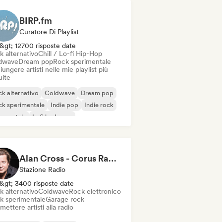
BIRP.fm
Curatore Di Playlist
&gt; 12700 risposte date
k alternativo
Chill / Lo-fi Hip-Hop
dwave
Dream pop
Rock sperimentale
ungere artisti nelle mie playlist più
uite
k alternativo
Coldwave
Dream pop
k sperimentale
Indie pop
Indie rock
rumentale
Lofi bedroom
Alan Cross - Corus Radio, A Journal of Musical Things
Stazione Radio
&gt; 3400 risposte date
k alternativo
Coldwave
Rock elettronico
k sperimentale
Garage rock
mettere artisti alla radio