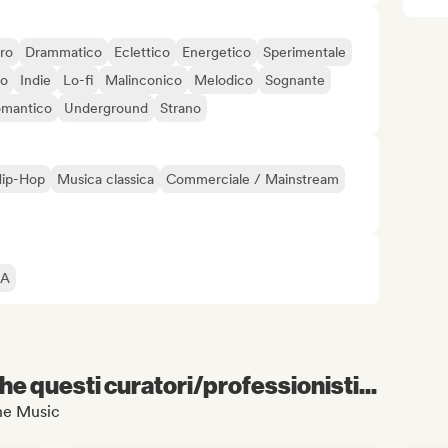
ro
Drammatico
Eclettico
Energetico
Sperimentale
co
Indie
Lo-fi
Malinconico
Melodico
Sognante
mantico
Underground
Strano
 Hip-Hop
Musica classica
Commerciale / Mainstream
IA
e questi curatori/professionisti...
che Music