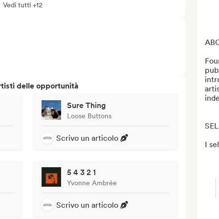
Vedi tutti +12
ABO
Fou
publ
int
isti delle opportunità
arti
ind
Sure Thing
Loose Buttons
SEL
Scrivo un articolo
I se
5 4 3 2 1
Yvonne Ambrée
Scrivo un articolo