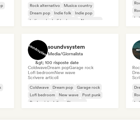
Roc
op
Rock alternativo
Musica country
Roc
Dream pop
Indie folk
Indie pop
Ind
Indie rock
Lofi bedroom
New wave
Roc
soundvsystem
Media/Giornalista
&gt; 100 risposte date
Coldwave
Dream pop
Garage rock
Roc
Lofi bedroom
New wave
Dre
Scrivere articoli
Scri
k
Coldwave
Dream pop
Garage rock
Dr
Lofi bedroom
New wave
Post punk
Roc
Rock psichedelico
Shoegaze
Ind