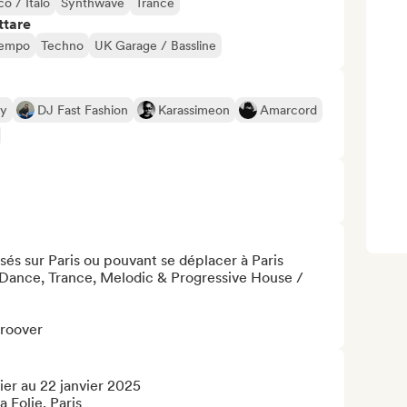
o / Italo
Synthwave
Trance
ttare
tempo
Techno
UK Garage / Bassline
uy
DJ Fast Fashion
Karassimeon
Amarcord
sés sur Paris ou pouvant se déplacer à Paris

Dance, Trance, Melodic & Progressive House / 
Groover
er au 22 janvier 2025

a Folie, Paris