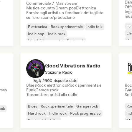
y
Dan
Commerciale / Mainstream
Offr
Musica country
Dream pop
Elettronica
Inga
Fornire agli artisti un feedback dettagliato
mus
sul loro suono/produzione
Fun
Elettronica
Rock sperimentale
Indie folk
El
Indie pop
Indie rock
Ho
Metal / Heavy metal
Post punk
Rock & Roll / Rock classico
Good Vibrations Radio
Stazione Radio
&gt; 2900 risposte date
Blues
Rock elettronico
Rock sperimentale
Roc
ersey
Funk
Garage rock
Gar
Trasmettere artisti alla radio
Scri
Blues
Rock sperimentale
Garage rock
Roc
ock
Hard rock
Indie rock
Rock progressivo
Ind
Rock psichedelico
Met
Rock & Roll / Rock classico