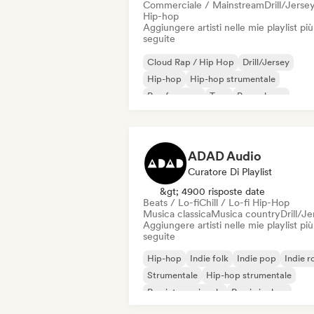
Commerciale / Mainstream
Drill/Jerse
Hip-hop
Aggiungere artisti nelle mie playlist più
seguite
Cloud Rap / Hip Hop
Drill/Jersey
Hip-hop
Hip-hop strumentale
Rap francese
Trap
Pop urbano
Chill / Lo-fi Hip-Hop
ADAD Audio
Curatore Di Playlist
&gt; 4900 risposte date
Beats / Lo-fi
Chill / Lo-fi Hip-Hop
Musica classica
Musica country
Drill/J
Aggiungere artisti nelle mie playlist più
seguite
Hip-hop
Indie folk
Indie pop
Indie r
Strumentale
Hip-hop strumentale
Rap internazionale
Rap in inglese