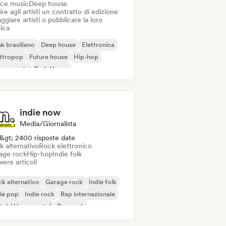
ce music
Deep house
ire agli artisti un contratto di edizione
ggiare artisti o pubblicare la loro
ica
k brasiliano
Deep house
Elettronica
ettropop
Future house
Hip-hop
use music
Tech House
indie now
Media/Giornalista
&gt; 2400 risposte date
k alternativo
Rock elettronico
age rock
Hip-hop
Indie folk
vere articoli
k alternativo
Garage rock
Indie folk
ie pop
Indie rock
Rap internazionale
al / Heavy metal
Pop rock