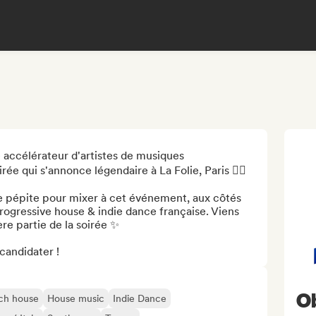
ccélérateur d'artistes de musiques 
ée qui s'annonce légendaire à La Folie, Paris ❤️‍🔥

 pépite pour mixer à cet événement, aux côtés 
ogressive house & indie dance française. Viens 
re partie de la soirée ✨

candidater !
O
ch house
House music
Indie Dance