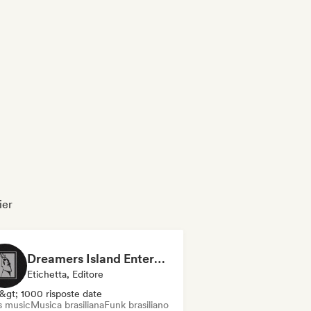
ier
Dreamers Island Entertainment
Etichetta, Editore
&gt; 1000 risposte date
s music
Musica brasiliana
Funk brasiliano