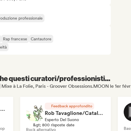
roduzione professionale
Rap francese
Cantautore
eltà
e questi curatori/professionisti...
🇷 Mixe à La Folie, Paris - Groover Obsessions.MOON le 1er févr
Feedback approfondito
RAP FRANÇAIS 2026 🔥🇫🇷 (Way Records)
Rob Tavaglione/Catalyst Recording
Esperto Del Suono
&gt; 800 risposte date
Hop
Bas
Rock alternativo