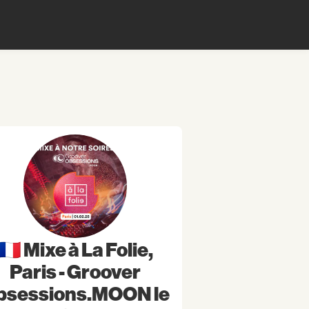
🇫🇷 Mixe à La Folie,
Paris - Groover
bsessions.MOON le