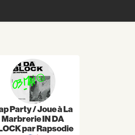
ap Party / Joue à La
Marbrerie IN DA
LOCK par Rapsodie