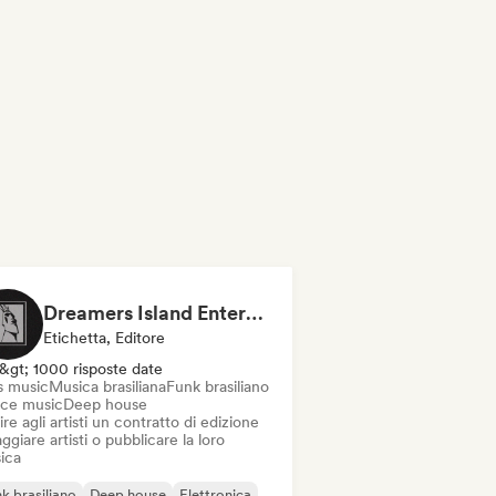
Dreamers Island Entertainment
Etichetta, Editore
&gt; 1000 risposte date
s music
Musica brasiliana
Funk brasiliano
ce music
Deep house
ire agli artisti un contratto di edizione
ggiare artisti o pubblicare la loro
ica
k brasiliano
Deep house
Elettronica