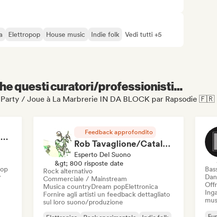
a
Elettropop
House music
Indie folk
Vedi tutti +5
e questi curatori/professionisti...
Rap Party / Joue à La Marbrerie IN DA BLOCK par Rapsodie 🇫🇷
Feedback approfondito
RAP FRANÇAIS 2026 🔥🇫🇷 (Way Records)
Rob Tavaglione/Catalyst Recording
Esperto Del Suono
&gt; 800 risposte date
Hop
Bas
Rock alternativo
y
Dan
Commerciale / Mainstream
Offr
Musica country
Dream pop
Elettronica
Inga
Fornire agli artisti un feedback dettagliato
mus
sul loro suono/produzione
Fun