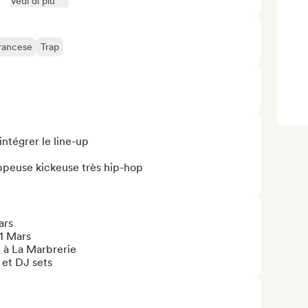
Vedi di più
rancese
Trap
intégrer le line-up

ppeuse kickeuse très hip-hop

rs

1 Mars

i à La Marbrerie

 et DJ sets