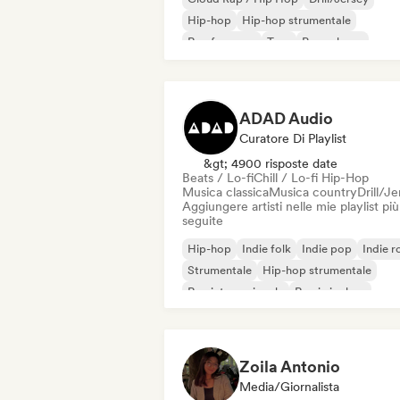
Hip-hop
Hip-hop strumentale
Rap francese
Trap
Pop urbano
Chill / Lo-fi Hip-Hop
ADAD Audio
Curatore Di Playlist
&gt; 4900 risposte date
Beats / Lo-fi
Chill / Lo-fi Hip-Hop
Musica classica
Musica country
Drill/J
Aggiungere artisti nelle mie playlist più
seguite
Hip-hop
Indie folk
Indie pop
Indie r
Strumentale
Hip-hop strumentale
Rap internazionale
Rap in inglese
Zoila Antonio
Media/Giornalista