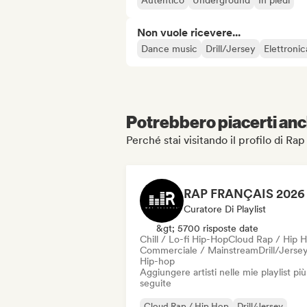
Autentico
Underground
In piedi
Non vuole ricevere...
Dance music
Drill/Jersey
Elettronic
Potrebbero piacerti anch
Perché stai visitando il profilo di 
Curatore Di Playlist
&gt; 5700 risposte date
Chill / Lo-fi Hip-Hop
Cloud Rap / Hip 
Commerciale / Mainstream
Drill/Jerse
Hip-hop
Aggiungere artisti nelle mie playlist più
seguite
Cloud Rap / Hip Hop
Drill/Jersey