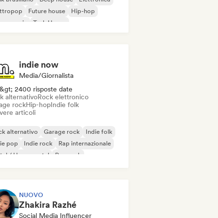
ettropop
Future house
Hip-hop
use music
Tech House
indie now
Media/Giornalista
&gt; 2400 risposte date
k alternativo
Rock elettronico
age rock
Hip-hop
Indie folk
vere articoli
k alternativo
Garage rock
Indie folk
ie pop
Indie rock
Rap internazionale
al / Heavy metal
Pop rock
NUOVO
Zhakira Razhé
Social Media Influencer