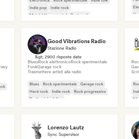
Elettronica
Rock sperimentale
Indie folk
El
Indie pop
Indie rock
Ho
Metal / Heavy metal
Post punk
Rock & Roll / Rock classico
Good Vibrations Radio
Stazione Radio
&gt; 2900 risposte date
Blues
Rock elettronico
Rock sperimentale
Roc
ersey
Funk
Garage rock
Gar
Trasmettere artisti alla radio
Scri
Blues
Rock sperimentale
Garage rock
Roc
ock
Hard rock
Indie rock
Rock progressivo
Ind
Rock psichedelico
Met
Rock & Roll / Rock classico
Lorenzo Lautz
Sync Supervisor