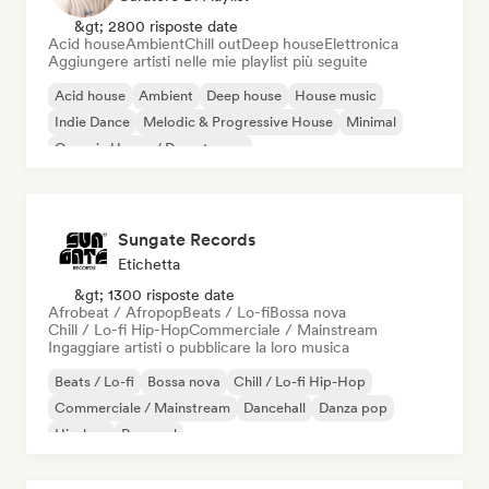
&gt; 2800 risposte date
Acid house
Ambient
Chill out
Deep house
Elettronica
Aggiungere artisti nelle mie playlist più seguite
Acid house
Ambient
Deep house
House music
Indie Dance
Melodic & Progressive House
Minimal
Organic House / Downtempo
Sungate Records
Etichetta
&gt; 1300 risposte date
Afrobeat / Afropop
Beats / Lo-fi
Bossa nova
Chill / Lo-fi Hip-Hop
Commerciale / Mainstream
Ingaggiare artisti o pubblicare la loro musica
Beats / Lo-fi
Bossa nova
Chill / Lo-fi Hip-Hop
Commerciale / Mainstream
Dancehall
Danza pop
Hip-hop
Pop soul