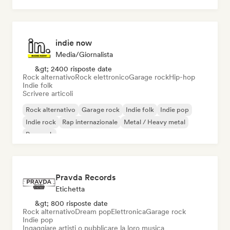
indie now
Media/Giornalista
&gt; 2400 risposte date
Rock alternativo
Rock elettronico
Garage rock
Hip-hop
Indie folk
Scrivere articoli
Rock alternativo
Garage rock
Indie folk
Indie pop
Indie rock
Rap internazionale
Metal / Heavy metal
Pop rock
Pravda Records
Etichetta
&gt; 800 risposte date
Rock alternativo
Dream pop
Elettronica
Garage rock
Indie pop
Ingaggiare artisti o pubblicare la loro musica