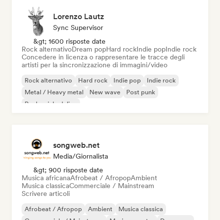
Lorenzo Lautz
Sync Supervisor
&gt; 1600 risposte date
Rock alternativo
Dream pop
Hard rock
Indie pop
Indie rock
Concedere in licenza o rappresentare le tracce degli
artisti per la sincronizzazione di immagini/video
Rock alternativo
Hard rock
Indie pop
Indie rock
Metal / Heavy metal
New wave
Post punk
Rock psichedelico
songweb.net
Media/Giornalista
&gt; 900 risposte date
Musica africana
Afrobeat / Afropop
Ambient
Musica classica
Commerciale / Mainstream
Scrivere articoli
Afrobeat / Afropop
Ambient
Musica classica