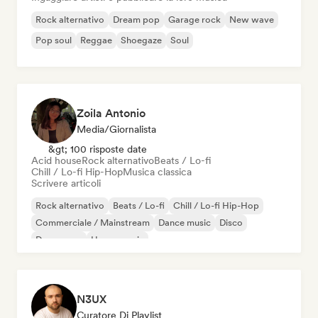
Rock alternativo
Dream pop
Garage rock
New wave
Pop soul
Reggae
Shoegaze
Soul
Zoila Antonio
Media/Giornalista
&gt; 100 risposte date
Acid house
Rock alternativo
Beats / Lo-fi
Chill / Lo-fi Hip-Hop
Musica classica
Scrivere articoli
Rock alternativo
Beats / Lo-fi
Chill / Lo-fi Hip-Hop
Commerciale / Mainstream
Dance music
Disco
Dream pop
House music
N3UX
Curatore Di Playlist