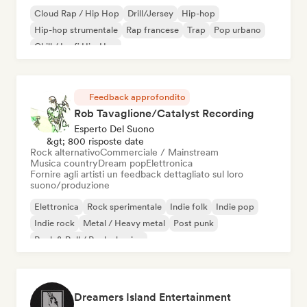
Cloud Rap / Hip Hop
Drill/Jersey
Hip-hop
Hip-hop strumentale
Rap francese
Trap
Pop urbano
Chill / Lo-fi Hip-Hop
Feedback approfondito
Rob Tavaglione/Catalyst Recording
Esperto Del Suono
&gt; 800 risposte date
Rock alternativo
Commerciale / Mainstream
Musica country
Dream pop
Elettronica
Fornire agli artisti un feedback dettagliato sul loro
suono/produzione
Elettronica
Rock sperimentale
Indie folk
Indie pop
Indie rock
Metal / Heavy metal
Post punk
Rock & Roll / Rock classico
Dreamers Island Entertainment