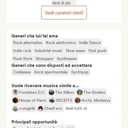
Vedi di più
Vedi curatori simili
Generi che lui/lei ama
Rock alternativo
Rock elettronico
Indie Dance
Indie rock
Industrial music
New wave
Post punk
Punk Rock
Shoegaze
Synthwave
Generi che sono disposti ad accettare
Coldwave
Rock sperimentale
Synthpop
Vuole ricevere musica simile a...
Fontaines D.C.
The Killers
The Strokes
House of Harm
DECEITS
Arctic Monkeys
cumgirl8
Charli xcx
Vedi tutti +5
Principali opportunità