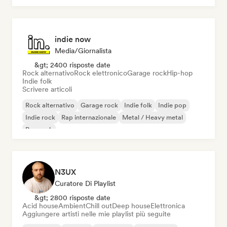
indie now
Media/Giornalista
&gt; 2400 risposte date
Rock alternativo
Rock elettronico
Garage rock
Hip-hop
Indie folk
Scrivere articoli
Rock alternativo
Garage rock
Indie folk
Indie pop
Indie rock
Rap internazionale
Metal / Heavy metal
Pop rock
N3UX
Curatore Di Playlist
&gt; 2800 risposte date
Acid house
Ambient
Chill out
Deep house
Elettronica
Aggiungere artisti nelle mie playlist più seguite