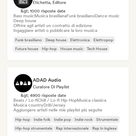
Etichetta, Editore
&gt; 1000 risposte date
Bass music
Musica brasiliana
Funk brasiliano
Dance music
Deep house
Offrire agli artisti un contratto di edizione
Ingaggiare artisti o pubblicare la loro musica
Funk brasiliano
Deep house
Elettronica
Elettropop
Future house
Hip-hop
House music
Tech House
ADAD Audio
Curatore Di Playlist
&gt; 4900 risposte date
Beats / Lo-fi
Chill / Lo-fi Hip-Hop
Musica classica
Musica country
Drill/Jersey
Aggiungere artisti nelle mie playlist più seguite
Hip-hop
Indie folk
Indie pop
Indie rock
Strumentale
Hip-hop strumentale
Rap internazionale
Rap in inglese