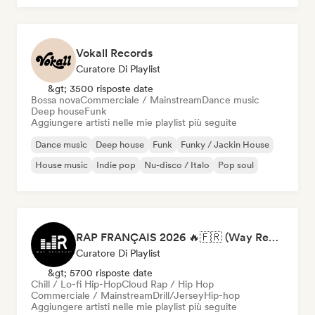
Vokall Records
Curatore Di Playlist
&gt; 3500 risposte date
Bossa nova
Commerciale / Mainstream
Dance music
Deep house
Funk
Aggiungere artisti nelle mie playlist più seguite
Dance music
Deep house
Funk
Funky / Jackin House
House music
Indie pop
Nu-disco / Italo
Pop soul
RAP FRANÇAIS 2026 🔥🇫🇷 (Way Records)
Curatore Di Playlist
&gt; 5700 risposte date
Chill / Lo-fi Hip-Hop
Cloud Rap / Hip Hop
Commerciale / Mainstream
Drill/Jersey
Hip-hop
Aggiungere artisti nelle mie playlist più seguite