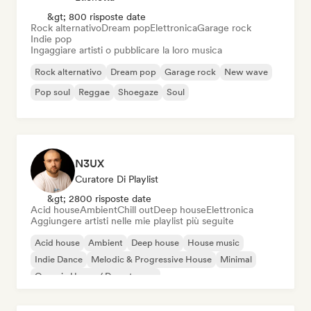
&gt; 800 risposte date
Rock alternativo
Dream pop
Elettronica
Garage rock
Indie pop
Ingaggiare artisti o pubblicare la loro musica
Rock alternativo
Dream pop
Garage rock
New wave
Pop soul
Reggae
Shoegaze
Soul
N3UX
Curatore Di Playlist
&gt; 2800 risposte date
Acid house
Ambient
Chill out
Deep house
Elettronica
Aggiungere artisti nelle mie playlist più seguite
Acid house
Ambient
Deep house
House music
Indie Dance
Melodic & Progressive House
Minimal
Organic House / Downtempo