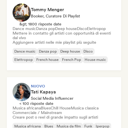
Tommy Menger
Booker, Curatore Di Playlist
&gt; 1800 risposte date
Dance music
Danza pop
Deep house
Disco
Elettropop
Mettere in contatto gli artisti con opportunità di eventi
dal vivo
Aggiungere artisti nelle mie playlist più seguite
Dance music
Danza pop
Deep house
Disco
Elettropop
French house
French Pop
House music
NUOVO
Tati Kapaya
Social Media Influencer
< 100 risposte date
Musica africana
Blues
Chill House
Musica classica
Commerciale / Mainstream
Creare post o reel di grande impatto sugli artisti
Musica africana
Blues
Musica da film
Funk
Iperpop