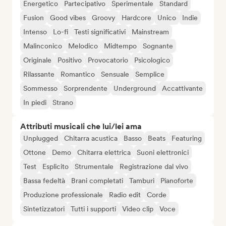
Energetico
Partecipativo
Sperimentale
Standard
Fusion
Good vibes
Groovy
Hardcore
Unico
Indie
Intenso
Lo-fi
Testi significativi
Mainstream
Malinconico
Melodico
Midtempo
Sognante
Originale
Positivo
Provocatorio
Psicologico
Rilassante
Romantico
Sensuale
Semplice
Sommesso
Sorprendente
Underground
Accattivante
In piedi
Strano
Attributi musicali che lui/lei ama
Unplugged
Chitarra acustica
Basso
Beats
Featuring
Ottone
Demo
Chitarra elettrica
Suoni elettronici
Test
Esplicito
Strumentale
Registrazione dal vivo
Bassa fedeltà
Brani completati
Tamburi
Pianoforte
Produzione professionale
Radio edit
Corde
Sintetizzatori
Tutti i supporti
Video clip
Voce