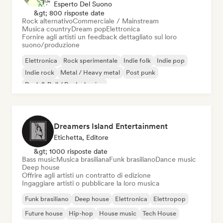
Esperto Del Suono
&gt; 800 risposte date
Rock alternativo
Commerciale / Mainstream
Musica country
Dream pop
Elettronica
Fornire agli artisti un feedback dettagliato sul loro
suono/produzione
Elettronica
Rock sperimentale
Indie folk
Indie pop
Indie rock
Metal / Heavy metal
Post punk
Rock & Roll / Rock classico
Dreamers Island Entertainment
Etichetta, Editore
&gt; 1000 risposte date
Bass music
Musica brasiliana
Funk brasiliano
Dance music
Deep house
Offrire agli artisti un contratto di edizione
Ingaggiare artisti o pubblicare la loro musica
Funk brasiliano
Deep house
Elettronica
Elettropop
Future house
Hip-hop
House music
Tech House