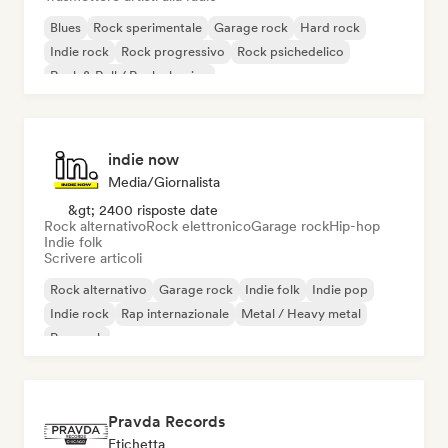
Blues
Rock sperimentale
Garage rock
Hard rock
Indie rock
Rock progressivo
Rock psichedelico
Rock & Roll / Rock classico
indie now
Media/Giornalista
&gt; 2400 risposte date
Rock alternativo
Rock elettronico
Garage rock
Hip-hop
Indie folk
Scrivere articoli
Rock alternativo
Garage rock
Indie folk
Indie pop
Indie rock
Rap internazionale
Metal / Heavy metal
Pop rock
Pravda Records
Etichetta