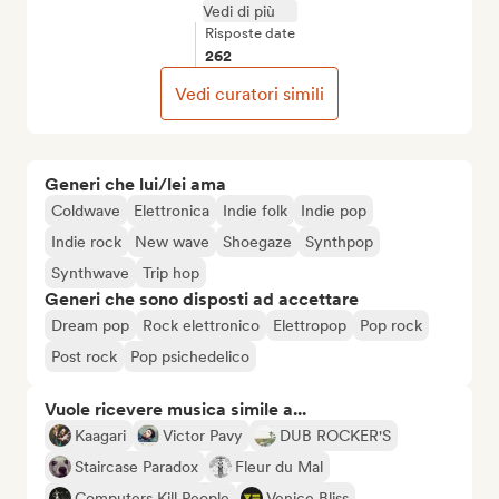
Vedi di più
Risposte date
262
Vedi curatori simili
Generi che lui/lei ama
Coldwave
Elettronica
Indie folk
Indie pop
Indie rock
New wave
Shoegaze
Synthpop
Synthwave
Trip hop
Generi che sono disposti ad accettare
Dream pop
Rock elettronico
Elettropop
Pop rock
Post rock
Pop psichedelico
Vuole ricevere musica simile a...
Kaagari
Victor Pavy
DUB ROCKER'S
Staircase Paradox
Fleur du Mal
Computers Kill People
Venice Bliss