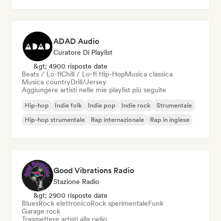
ADAD Audio
Curatore Di Playlist
&gt; 4900 risposte date
Beats / Lo-fi
Chill / Lo-fi Hip-Hop
Musica classica
Musica country
Drill/Jersey
Aggiungere artisti nelle mie playlist più seguite
Hip-hop
Indie folk
Indie pop
Indie rock
Strumentale
Hip-hop strumentale
Rap internazionale
Rap in inglese
Good Vibrations Radio
Stazione Radio
&gt; 2900 risposte date
Blues
Rock elettronico
Rock sperimentale
Funk
Garage rock
Trasmettere artisti alla radio