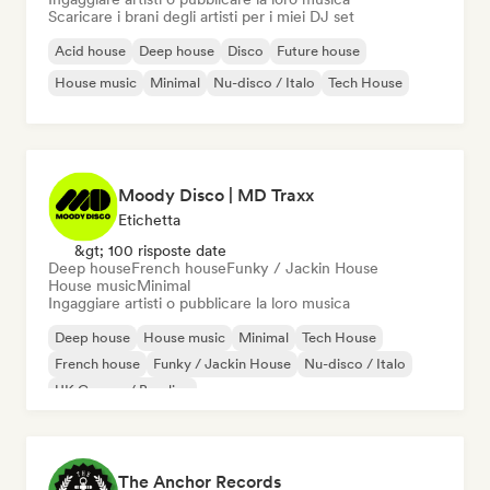
Scaricare i brani degli artisti per i miei DJ set
Acid house
Deep house
Disco
Future house
House music
Minimal
Nu-disco / Italo
Tech House
Moody Disco | MD Traxx
Etichetta
&gt; 100 risposte date
Deep house
French house
Funky / Jackin House
House music
Minimal
Ingaggiare artisti o pubblicare la loro musica
Deep house
House music
Minimal
Tech House
French house
Funky / Jackin House
Nu-disco / Italo
UK Garage / Bassline
The Anchor Records