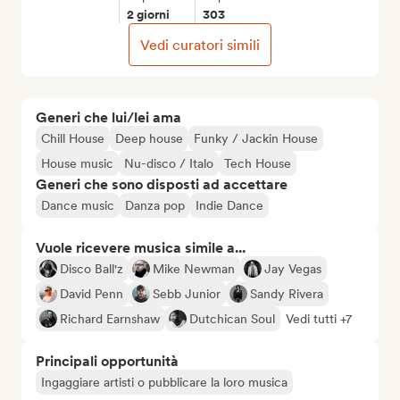
2 giorni
303
Vedi curatori simili
Generi che lui/lei ama
Chill House
Deep house
Funky / Jackin House
House music
Nu-disco / Italo
Tech House
Generi che sono disposti ad accettare
Dance music
Danza pop
Indie Dance
Vuole ricevere musica simile a...
Disco Ball'z
Mike Newman
Jay Vegas
David Penn
Sebb Junior
Sandy Rivera
Richard Earnshaw
Dutchican Soul
Vedi tutti +7
Principali opportunità
Ingaggiare artisti o pubblicare la loro musica