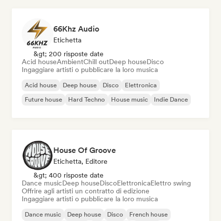
66Khz Audio
Etichetta
&gt; 200 risposte date
Acid house
Ambient
Chill out
Deep house
Disco
Ingaggiare artisti o pubblicare la loro musica
Acid house
Deep house
Disco
Elettronica
Future house
Hard Techno
House music
Indie Dance
House Of Groove
Etichetta, Editore
&gt; 400 risposte date
Dance music
Deep house
Disco
Elettronica
Elettro swing
Offrire agli artisti un contratto di edizione
Ingaggiare artisti o pubblicare la loro musica
Dance music
Deep house
Disco
French house