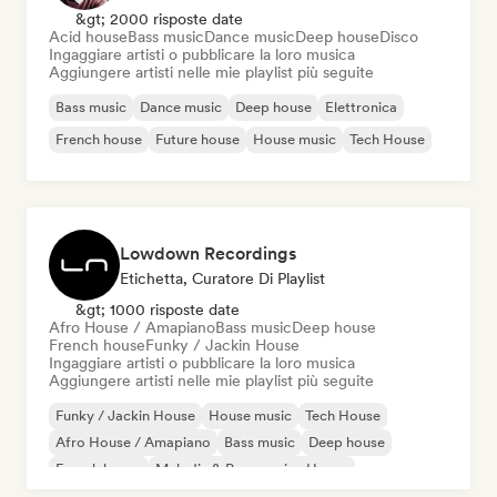
&gt; 2000 risposte date
Acid house
Bass music
Dance music
Deep house
Disco
Ingaggiare artisti o pubblicare la loro musica
Aggiungere artisti nelle mie playlist più seguite
Bass music
Dance music
Deep house
Elettronica
French house
Future house
House music
Tech House
Lowdown Recordings
Etichetta, Curatore Di Playlist
&gt; 1000 risposte date
Afro House / Amapiano
Bass music
Deep house
French house
Funky / Jackin House
Ingaggiare artisti o pubblicare la loro musica
Aggiungere artisti nelle mie playlist più seguite
Funky / Jackin House
House music
Tech House
Afro House / Amapiano
Bass music
Deep house
French house
Melodic & Progressive House