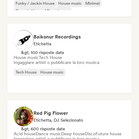
Funky / Jackin House
House music
Minimal
Organic House / Downtempo
Baikonur Recordings
Etichetta
&gt; 100 risposte date
House music
Tech House
Ingaggiare artisti o pubblicare la loro musica
Tech House
House music
Red Pig Flower
Etichetta, DJ Selezionato
&gt; 600 risposte date
Acid house
Dance music
Deep house
Disco
Future house
Ingaggiare artisti o pubblicare la loro musica