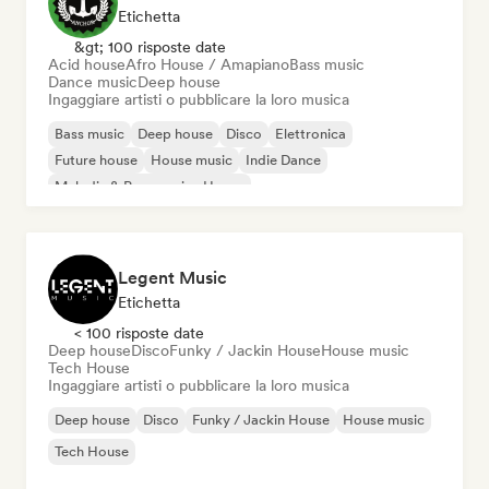
Etichetta
&gt; 100 risposte date
Acid house
Afro House / Amapiano
Bass music
Dance music
Deep house
Ingaggiare artisti o pubblicare la loro musica
Bass music
Deep house
Disco
Elettronica
Future house
House music
Indie Dance
Melodic & Progressive House
Legent Music
Etichetta
< 100 risposte date
Deep house
Disco
Funky / Jackin House
House music
Tech House
Ingaggiare artisti o pubblicare la loro musica
Deep house
Disco
Funky / Jackin House
House music
Tech House