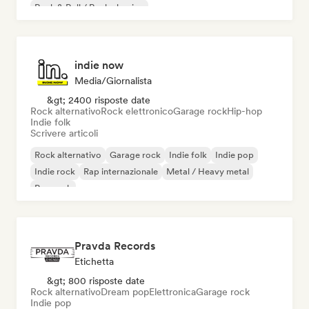
Rock & Roll / Rock classico
indie now
Media/Giornalista
&gt; 2400 risposte date
Rock alternativo
Rock elettronico
Garage rock
Hip-hop
Indie folk
Scrivere articoli
Rock alternativo
Garage rock
Indie folk
Indie pop
Indie rock
Rap internazionale
Metal / Heavy metal
Pop rock
Pravda Records
Etichetta
&gt; 800 risposte date
Rock alternativo
Dream pop
Elettronica
Garage rock
Indie pop