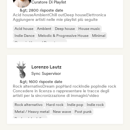
Curatore Di Playlist
&gt; 2800 risposte date
Acid house
Ambient
Chill out
Deep house
Elettronica
Aggiungere artisti nelle mie playlist più seguite
Acid house
Ambient
Deep house
House music
Indie Dance
Melodic & Progressive House
Minimal
Organic House / Downtempo
Lorenzo Lautz
Sync Supervisor
&gt; 1600 risposte date
Rock alternativo
Dream pop
Hard rock
Indie pop
Indie rock
Concedere in licenza o rappresentare le tracce degli
artisti per la sincronizzazione di immagini/video
Rock alternativo
Hard rock
Indie pop
Indie rock
Metal / Heavy metal
New wave
Post punk
Rock psichedelico