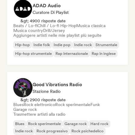
ADAD Audio
Curatore Di Playlist
&gt; 4900 risposte date
Beats / Lo-fi
Chill / Lo-fi Hip-Hop
Musica classica
Musica country
Drill/Jersey
Aggiungere artisti nelle mie playlist più seguite
Hip-hop
Indie folk
Indie pop
Indie rock
Strumentale
Hip-hop strumentale
Rap internazionale
Rap in inglese
Good Vibrations Radio
Stazione Radio
&gt; 2900 risposte date
Blues
Rock elettronico
Rock sperimentale
Funk
Garage rock
Trasmettere artisti alla radio
Blues
Rock sperimentale
Garage rock
Hard rock
Indie rock
Rock progressivo
Rock psichedelico