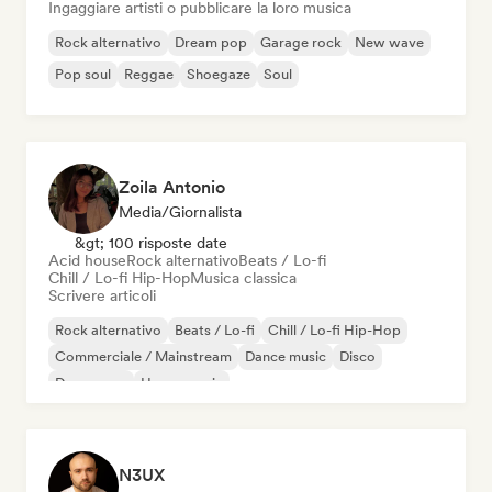
Ingaggiare artisti o pubblicare la loro musica
Rock alternativo
Dream pop
Garage rock
New wave
Pop soul
Reggae
Shoegaze
Soul
Zoila Antonio
Media/Giornalista
&gt; 100 risposte date
Acid house
Rock alternativo
Beats / Lo-fi
Chill / Lo-fi Hip-Hop
Musica classica
Scrivere articoli
Rock alternativo
Beats / Lo-fi
Chill / Lo-fi Hip-Hop
Commerciale / Mainstream
Dance music
Disco
Dream pop
House music
N3UX