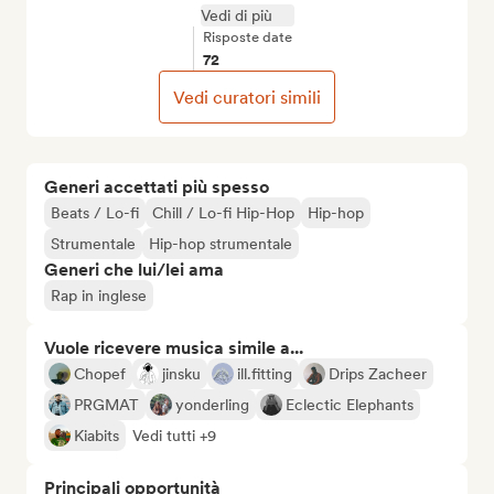
Vedi di più
Risposte date
72
Vedi curatori simili
Generi accettati più spesso
Beats / Lo-fi
Chill / Lo-fi Hip-Hop
Hip-hop
Strumentale
Hip-hop strumentale
Generi che lui/lei ama
Rap in inglese
Vuole ricevere musica simile a...
Chopef
jinsku
ill.fitting
Drips Zacheer
PRGMAT
yonderling
Eclectic Elephants
Kiabits
Vedi tutti +9
Principali opportunità