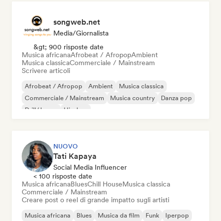
songweb.net
Media/Giornalista
&gt; 900 risposte date
Musica africana
Afrobeat / Afropop
Ambient
Musica classica
Commerciale / Mainstream
Scrivere articoli
Afrobeat / Afropop
Ambient
Musica classica
Commerciale / Mainstream
Musica country
Danza pop
Drill/Jersey
Hip-hop
NUOVO
Tati Kapaya
Social Media Influencer
< 100 risposte date
Musica africana
Blues
Chill House
Musica classica
Commerciale / Mainstream
Creare post o reel di grande impatto sugli artisti
Musica africana
Blues
Musica da film
Funk
Iperpop