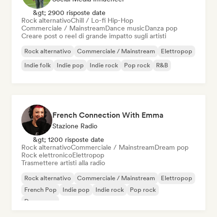
&gt; 2900 risposte date
Rock alternativo
Chill / Lo-fi Hip-Hop
Commerciale / Mainstream
Dance music
Danza pop
Creare post o reel di grande impatto sugli artisti
Rock alternativo
Commerciale / Mainstream
Elettropop
Indie folk
Indie pop
Indie rock
Pop rock
R&B
French Connection With Emma
Stazione Radio
&gt; 1200 risposte date
Rock alternativo
Commerciale / Mainstream
Dream pop
Rock elettronico
Elettropop
Trasmettere artisti alla radio
Rock alternativo
Commerciale / Mainstream
Elettropop
French Pop
Indie pop
Indie rock
Pop rock
Dream pop