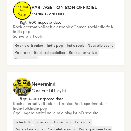
PARTAGE TON SON OFFICIEL
Media/Giornalista
&gt; 500 risposte date
Rock alternativo
Rock elettronico
Garage rock
Indie folk
Indie pop
Scrivere articoli
Rock elettronico
Indie pop
Indie rock
Nouvelle scene
Pop rock
Rock psichedelico
Rock alternativo
Garage rock
Nevermind
Curatore Di Playlist
&gt; 5800 risposte date
Rock alternativo
Rock elettronico
Rock sperimentale
Indie folk
Indie pop
Aggiungere artisti nelle mie playlist più seguite
Indie folk
Indie pop
Indie rock
Pop rock
Rock alternativo
Rock elettronico
Rock sperimentale