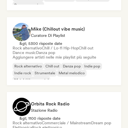
Pop progressivo
Mike (Chillout vibe music)
Curatore Di Playlist
&gt; 5300 risposte date
Rock alternativo
Chill / Lo-fi Hip-Hop
Chill out
Dance music
Danza pop
Aggiungere artisti nelle mie playlist più seguite
Rock alternativo
Chill out
Danza pop
Indie pop
Indie rock
Strumentale
Metal melodico
Metal / Heavy metal
Orbita Rock Radio
Stazione Radio
&gt; 1100 risposte date
Rock alternativo
Commerciale / Mainstream
Dream pop
Elettronica
Rock elettronico