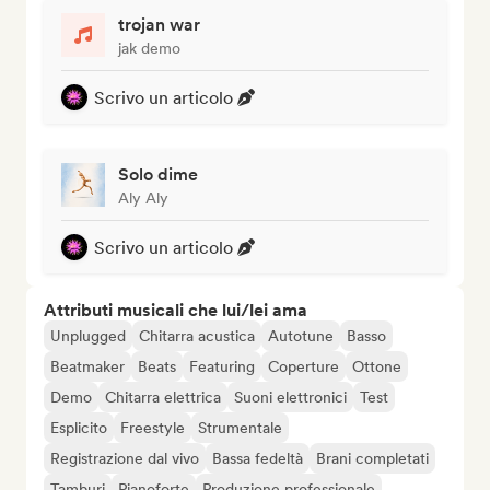
trojan war
jak demo
Scrivo un articolo
Solo dime
Aly Aly
Scrivo un articolo
Attributi musicali che lui/lei ama
Unplugged
Chitarra acustica
Autotune
Basso
Beatmaker
Beats
Featuring
Coperture
Ottone
Demo
Chitarra elettrica
Suoni elettronici
Test
Esplicito
Freestyle
Strumentale
Registrazione dal vivo
Bassa fedeltà
Brani completati
Tamburi
Pianoforte
Produzione professionale