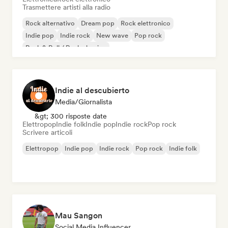
Trasmettere artisti alla radio
Rock alternativo
Dream pop
Rock elettronico
Indie pop
Indie rock
New wave
Pop rock
Rock & Roll / Rock classico
Indie al descubierto
Media/Giornalista
&gt; 300 risposte date
Elettropop
Indie folk
Indie pop
Indie rock
Pop rock
Scrivere articoli
Elettropop
Indie pop
Indie rock
Pop rock
Indie folk
Mau Sangon
Social Media Influencer