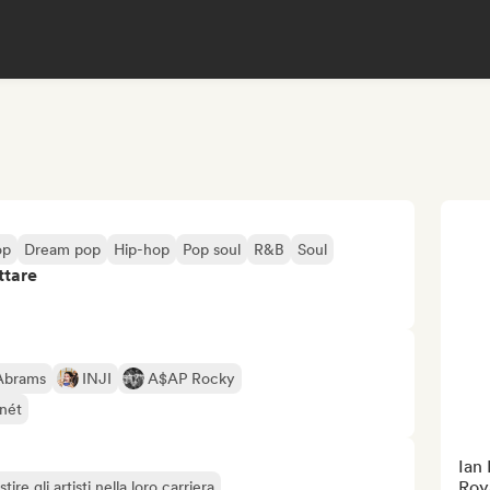
op
Dream pop
Hip-hop
Pop soul
R&B
Soul
ttare
Abrams
INJI
A$AP Rocky
nét
Ian 
Roy
tire gli artisti nella loro carriera