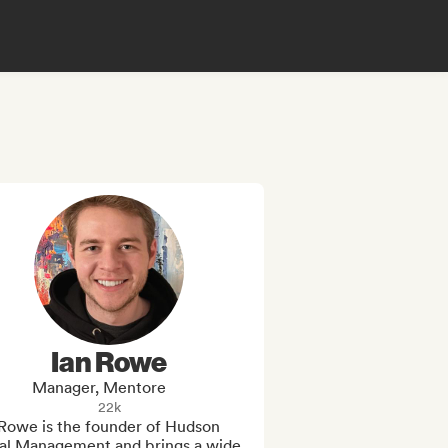
Ian Rowe
Manager, Mentore
22k
Rowe is the founder of Hudson 
al Management and brings a wide 