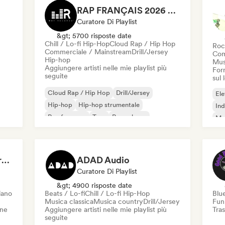
RAP FRANÇAIS 2026 🔥🇫🇷 (Way Records)
Curatore Di Playlist
&gt; 5700 risposte date
Chill / Lo-fi Hip-Hop
Cloud Rap / Hip Hop
Roc
Commerciale / Mainstream
Drill/Jersey
Com
Hip-hop
Mus
Aggiungere artisti nelle mie playlist più
Forn
seguite
sul
Cloud Rap / Hip Hop
Drill/Jersey
Ele
Hip-hop
Hip-hop strumentale
Ind
Rap francese
Trap
Pop urbano
Met
Chill / Lo-fi Hip-Hop
Roc
Dreamers Island Entertainment
ADAD Audio
Curatore Di Playlist
&gt; 4900 risposte date
iano
Beats / Lo-fi
Chill / Lo-fi Hip-Hop
Blu
Musica classica
Musica country
Drill/Jersey
Fun
one
Aggiungere artisti nelle mie playlist più
Tras
seguite