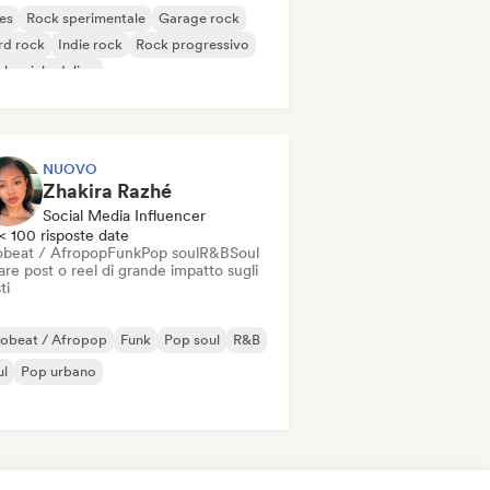
es
Rock sperimentale
Garage rock
rd rock
Indie rock
Rock progressivo
k psichedelico
k & Roll / Rock classico
NUOVO
Zhakira Razhé
Social Media Influencer
< 100 risposte date
obeat / Afropop
Funk
Pop soul
R&B
Soul
re post o reel di grande impatto sugli
ti
robeat / Afropop
Funk
Pop soul
R&B
ul
Pop urbano