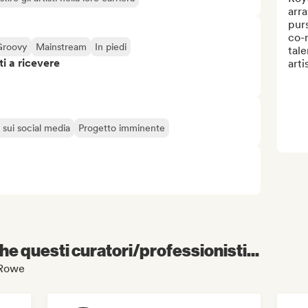
arra
purs
co-
Groovy
Mainstream
In piedi
tale
i a ricevere
arti
 sui social media
Progetto imminente
e questi curatori/professionisti...
n Rowe