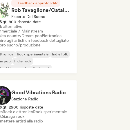
Feedback approfondito
Rob Tavaglione/Catalyst Recording
Esperto Del Suono
&gt; 800 risposte date
k alternativo
merciale / Mainstream
ica country
Dream pop
Elettronica
ire agli artisti un feedback dettagliato
 loro suono/produzione
ttronica
Rock sperimentale
Indie folk
ie pop
Indie rock
al / Heavy metal
Post punk
k & Roll / Rock classico
Good Vibrations Radio
Stazione Radio
&gt; 2900 risposte date
es
Rock elettronico
Rock sperimentale
k
Garage rock
mettere artisti alla radio