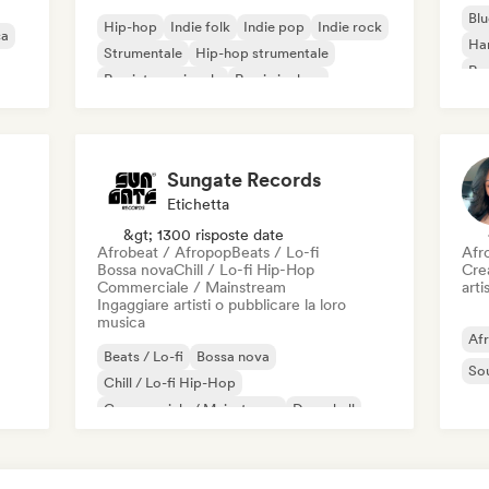
Blu
Hip-hop
Indie folk
Indie pop
Indie rock
ca
Ha
Strumentale
Hip-hop strumentale
Roc
Rap internazionale
Rap in inglese
Roc
Sungate Records
Etichetta
&gt; 1300 risposte date
Afrobeat / Afropop
Beats / Lo-fi
Afr
Bossa nova
Chill / Lo-fi Hip-Hop
Crea
Commerciale / Mainstream
artis
Ingaggiare artisti o pubblicare la loro
musica
Af
Beats / Lo-fi
Bossa nova
So
Chill / Lo-fi Hip-Hop
Commerciale / Mainstream
Dancehall
Danza pop
Hip-hop
Pop soul