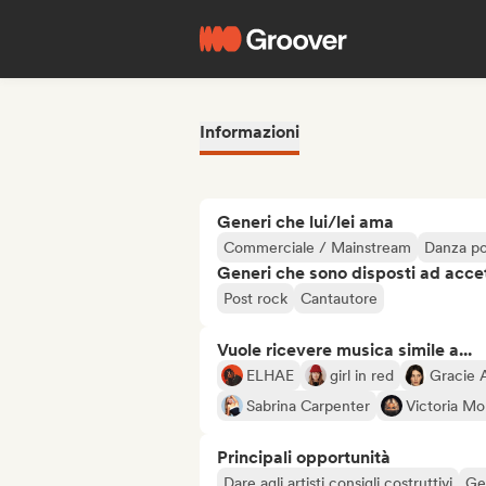
Informazioni
Generi che lui/lei ama
Commerciale / Mainstream
Danza p
Generi che sono disposti ad acce
Post rock
Cantautore
Vuole ricevere musica simile a...
ELHAE
girl in red
Gracie 
Sabrina Carpenter
Victoria Mo
Principali opportunità
Dare agli artisti consigli costruttivi
Ges