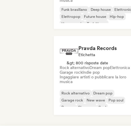
musica
Funk brasiliano
Deep house
Elettroni
Elettropop
Future house
Hip-hop
House music
Tech House
Pravda Records
Etichetta
&gt; 800 risposte date
Rock alternativo
Dream pop
Elettronica
Garage rock
Indie pop
Ingaggiare artisti o pubblicare la loro
musica
Rock alternativo
Dream pop
Garage rock
New wave
Pop soul
Reggae
Shoegaze
Soul