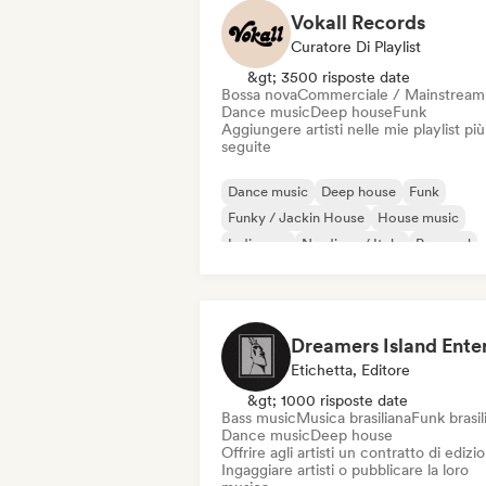
Vokall Records
Curatore Di Playlist
&gt; 3500 risposte date
Bossa nova
Commerciale / Mainstream
Dance music
Deep house
Funk
Aggiungere artisti nelle mie playlist più
seguite
Dance music
Deep house
Funk
Funky / Jackin House
House music
Indie pop
Nu-disco / Italo
Pop soul
Etichetta, Editore
&gt; 1000 risposte date
Bass music
Musica brasiliana
Funk brasil
Dance music
Deep house
Offrire agli artisti un contratto di edizi
Ingaggiare artisti o pubblicare la loro