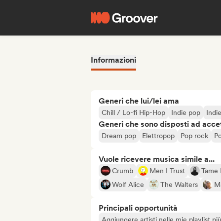
Informazioni
Generi che lui/lei ama
Chill / Lo-fi Hip-Hop
Indie pop
Indi
Generi che sono disposti ad acce
Dream pop
Elettropop
Pop rock
Po
Vuole ricevere musica simile a...
Crumb
Men I Trust
Tame 
Wolf Alice
The Walters
M
Principali opportunità
Aggiungere artisti nelle mie playlist pi