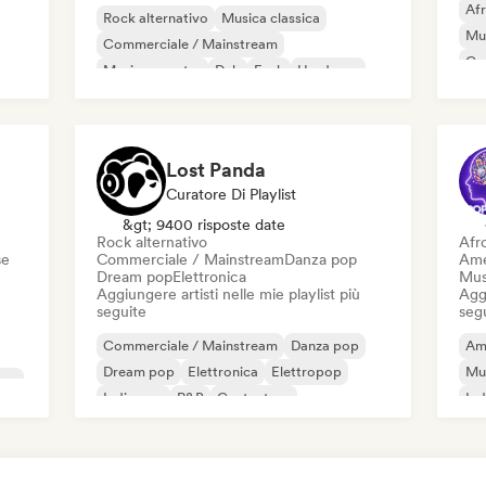
Af
Rock alternativo
Musica classica
Mus
Commerciale / Mainstream
Co
Musica country
Dub
Funk
Hardcore
Mu
Hip-hop
Hi
Lost Panda
Curatore Di Playlist
&gt; 9400 risposte date
Rock alternativo
Afr
se
Commerciale / Mainstream
Danza pop
Ame
Dream pop
Elettronica
Mus
Aggiungere artisti nelle mie playlist più
Aggi
seguite
seg
Commerciale / Mainstream
Danza pop
Am
Dream pop
Elettronica
Elettropop
Mu
Pop
Indie pop
R&B
Cantautore
Ind