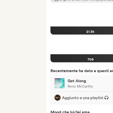
21.5k
706
Recentemente ha dato a questi art
Get Along
Reno McCarthy
Aggiunto a una playlist
Mood che lui/lei ama