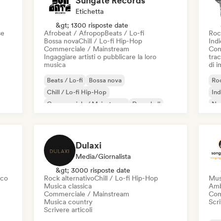
Sungate Records
Etichetta
&gt; 1300 risposte date
se
Afrobeat / Afropop
Beats / Lo-fi
Roc
Bossa nova
Chill / Lo-fi Hip-Hop
Ind
Commerciale / Mainstream
Con
Ingaggiare artisti o pubblicare la loro
trac
musica
di 
Beats / Lo-fi
Bossa nova
Roc
Chill / Lo-fi Hip-Hop
Ind
Commerciale / Mainstream
Dancehall
Ne
Danza pop
Hip-hop
Pop soul
Dulaxi
Media/Giornalista
&gt; 3000 risposte date
sco
Rock alternativo
Chill / Lo-fi Hip-Hop
Mus
Musica classica
Amb
Commerciale / Mainstream
Com
Musica country
Scri
Scrivere articoli