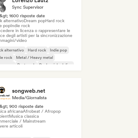
Lorenzo Lautz
Sync Supervisor
&gt; 1600 risposte date
k alternativo
Dream pop
Hard rock
ie pop
Indie rock
cedere in licenza o rappresentare le
ce degli artisti per la sincronizzazione
immagini/video
k alternativo
Hard rock
Indie pop
ie rock
Metal / Heavy metal
w wave
Post punk
Rock psichedelico
songweb.net
Media/Giornalista
&gt; 900 risposte date
ica africana
Afrobeat / Afropop
ient
Musica classica
merciale / Mainstream
vere articoli