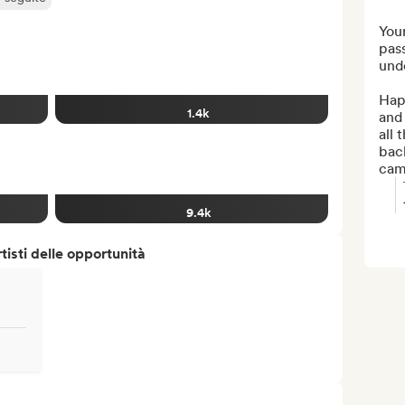
Youn
pass
unde
Happ
1.4k
and 
all 
back
cam
9.4k
isti delle opportunità