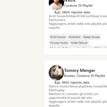
N3UX
Curatore Di Playlist
&gt; 2800 risposte date
Acid house
Ambient
Chill out
Deep hou
Elettronica
Aggiungere artisti nelle mie playlist più
seguite
Acid house
Ambient
Deep house
House music
Indie Dance
Melodic & Progressive House
Minimal
Organic House / Downtempo
Tommy Menger
Booker, Curatore Di Playlist
&gt; 1800 risposte date
Dance music
Danza pop
Deep house
Di
Elettropop
Mettere in contatto gli artisti con
opportunità di eventi dal vivo
Aggiungere artisti nelle mie playlist più
seguite