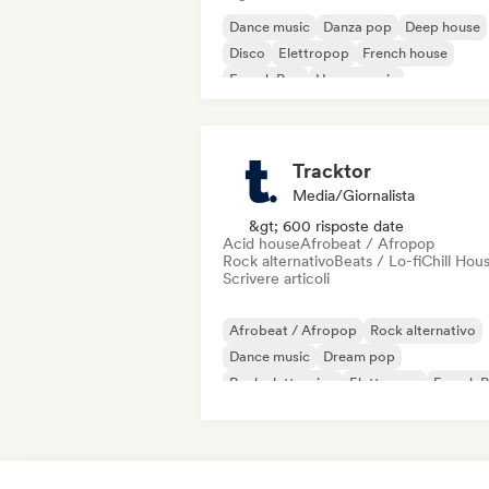
Dance music
Danza pop
Deep house
Disco
Elettropop
French house
French Pop
House music
Tracktor
Media/Giornalista
&gt; 600 risposte date
Acid house
Afrobeat / Afropop
Rock alternativo
Beats / Lo-fi
Chill Hou
Scrivere articoli
Afrobeat / Afropop
Rock alternativo
Dance music
Dream pop
Rock elettronico
Elettropop
French 
Hip-hop