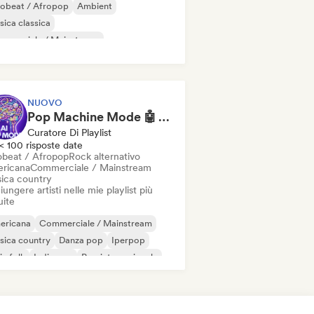
robeat / Afropop
Ambient
ica classica
mmerciale / Mainstream
sica country
Danza pop
Drill/Jersey
p-hop
NUOVO
Pop Machine Mode 🤖 AI Music, Indie Pop & Dream Pop
Curatore Di Playlist
< 100 risposte date
obeat / Afropop
Rock alternativo
ricana
Commerciale / Mainstream
ica country
ungere artisti nelle mie playlist più
uite
ericana
Commerciale / Mainstream
sica country
Danza pop
Iperpop
ie folk
Indie pop
Pop internazionale