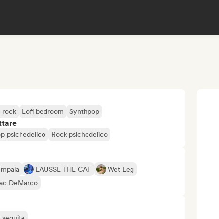
e rock
Lofi bedroom
Synthpop
ttare
p psichedelico
Rock psichedelico
Impala
LAUSSE THE CAT
Wet Leg
ac DeMarco
ù seguite