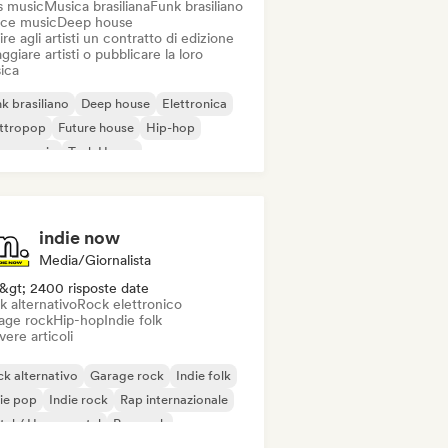
s music
Musica brasiliana
Funk brasiliano
ce music
Deep house
ire agli artisti un contratto di edizione
ggiare artisti o pubblicare la loro
ica
k brasiliano
Deep house
Elettronica
ettropop
Future house
Hip-hop
use music
Tech House
indie now
Media/Giornalista
&gt; 2400 risposte date
k alternativo
Rock elettronico
age rock
Hip-hop
Indie folk
vere articoli
k alternativo
Garage rock
Indie folk
ie pop
Indie rock
Rap internazionale
al / Heavy metal
Pop rock