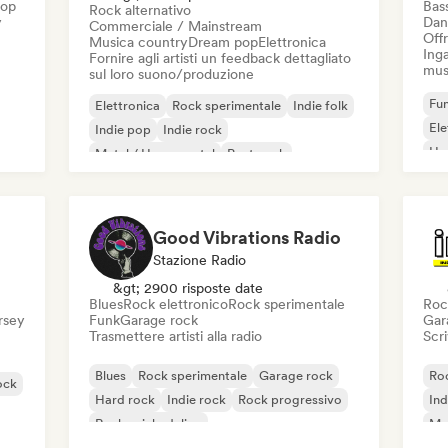
Hop
Bas
Rock alternativo
y
Dan
Commerciale / Mainstream
Offr
Musica country
Dream pop
Elettronica
Inga
Fornire agli artisti un feedback dettagliato
mus
sul loro suono/produzione
Fun
Elettronica
Rock sperimentale
Indie folk
El
Indie pop
Indie rock
Ho
Metal / Heavy metal
Post punk
Rock & Roll / Rock classico
Good Vibrations Radio
Stazione Radio
&gt; 2900 risposte date
Blues
Rock elettronico
Rock sperimentale
Roc
ersey
Funk
Garage rock
Gar
Trasmettere artisti alla radio
Scri
Blues
Rock sperimentale
Garage rock
Roc
ock
Hard rock
Indie rock
Rock progressivo
Ind
Rock psichedelico
Met
Rock & Roll / Rock classico