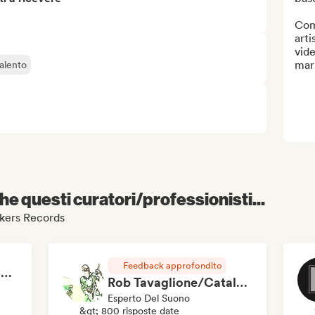
Comp
arti
vide
mar
alento
e questi curatori/professionisti...
ookers Records
Feedback approfondito
RAP FRANÇAIS 2026 🔥🇫🇷 (Way Records)
Rob Tavaglione/Catalyst Recording
Esperto Del Suono
&gt; 800 risposte date