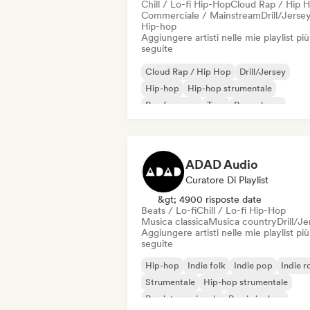
Chill / Lo-fi Hip-Hop
Cloud Rap / Hip 
Commerciale / Mainstream
Drill/Jerse
Hip-hop
Aggiungere artisti nelle mie playlist più
seguite
Cloud Rap / Hip Hop
Drill/Jersey
Hip-hop
Hip-hop strumentale
Rap francese
Trap
Pop urbano
Chill / Lo-fi Hip-Hop
ADAD Audio
Curatore Di Playlist
&gt; 4900 risposte date
Beats / Lo-fi
Chill / Lo-fi Hip-Hop
Musica classica
Musica country
Drill/J
Aggiungere artisti nelle mie playlist più
seguite
Hip-hop
Indie folk
Indie pop
Indie r
Strumentale
Hip-hop strumentale
Rap internazionale
Rap in inglese