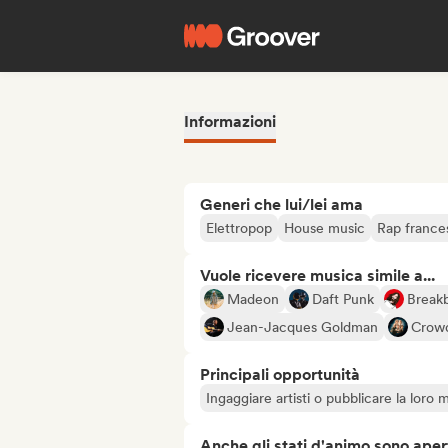
Informazioni
Generi che lui/lei ama
Elettropop
House music
Rap france
Vuole ricevere musica simile a...
Madeon
Daft Punk
Break
Jean-Jacques Goldman
Crow
Principali opportunità
Ingaggiare artisti o pubblicare la loro 
Anche gli stati d'animo sono apert