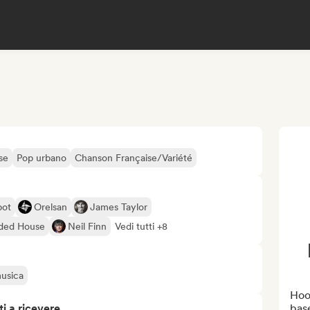
se
Pop urbano
Chanson Française/Variété
bot
Orelsan
James Taylor
ded House
Neil Finn
Vedi tutti +8
musica
Hook
i a ricevere
base