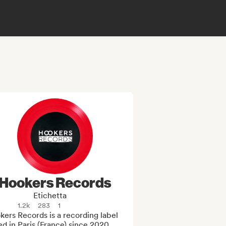
Hookers Records
Etichetta
1.2k
283
1
ers Records is a recording label 
d in Paris (France) since 2020.
