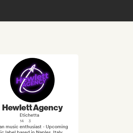
Hewlett Agency
Etichetta
14
3
an music enthusiast - Upcoming 
c label based in Naples, Italy
