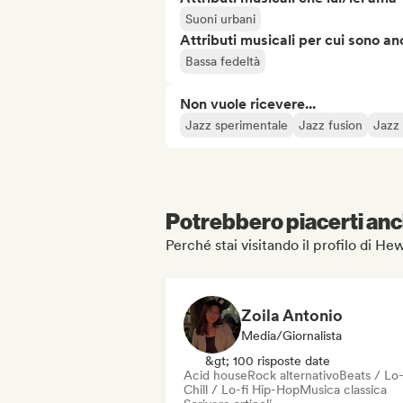
Suoni urbani
Attributi musicali per cui sono an
Bassa fedeltà
Non vuole ricevere...
Jazz sperimentale
Jazz fusion
Jazz
Potrebbero piacerti anch
Perché stai visitando il profilo di H
Zoila Antonio
Media/Giornalista
&gt; 100 risposte date
Acid house
Rock alternativo
Beats / Lo-
Chill / Lo-fi Hip-Hop
Musica classica